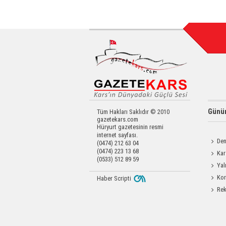
Günün
Tüm Hakları Saklıdır © 2010
gazetekars.com
Hüryurt gazetesinin resmi
internet sayfası.
Den
(0474) 212 63 04
(0474) 223 13 68
Okula 
Kar
(0533) 512 89 59
Değerl
Yal
Kor
Haber Scripti
Yapıldı
Rek
getirdi