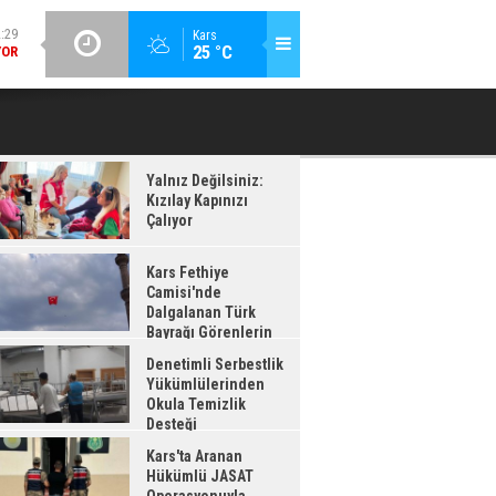
:29
YOR
GÜNCEL / 12:26
Kars
25 °C
DENETIMLI SERBESTLIK YÜKÜMLÜLERINDEN OKULA TEMIZLIK
KA
DESTEĞI
:28
AĞI
ADI
Yalnız Değilsiniz:
Kızılay Kapınızı
Çalıyor
Kars Fethiye
Camisi'nde
Dalgalanan Türk
Bayrağı Görenlerin
enisini Topladı
Denetimli Serbestlik
Yükümlülerinden
Okula Temizlik
Desteği
Kars'ta Aranan
Hükümlü JASAT