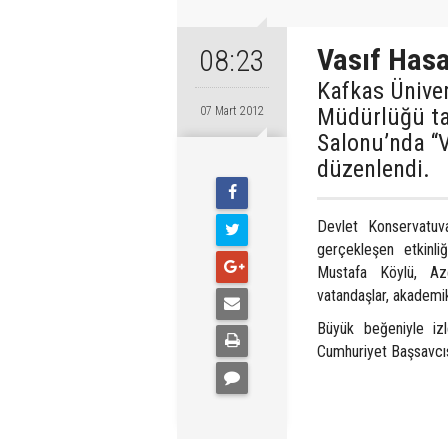
Vasıf Hasa
08:23
Kafkas Üniver
Müdürlüğü ta
07 Mart 2012
Salonu’nda “V
düzenlendi.
Devlet Konservatuv
gerçekleşen etkinli
Mustafa Köylü, Az
vatandaşlar, akademik 
Büyük beğeniyle iz
Cumhuriyet Başsavcıs