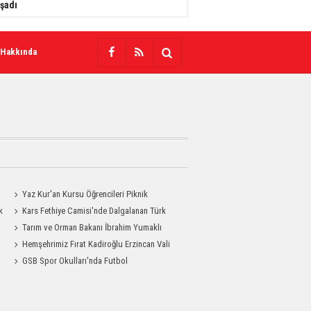
şadı
 Hakkında
Yaz Kur'an Kursu Öğrencileri Piknik
k
Coşkusu Yaşadı
Kars Fethiye Camisi'nde Dalgalanan Türk
Bayrağı Görenlerin Beğenisini Topladı
Tarım ve Orman Bakanı İbrahim Yumaklı
Kars'a Geliyor
Hemşehrimiz Fırat Kadiroğlu Erzincan Vali
Yardımcılığına Atandı
GSB Spor Okulları'nda Futbol
Antrenmanları Sürüyor