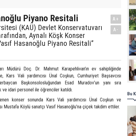
noğlu Piyano Resitali
A+
sitesi (KAÜ) Devlet Konservatuvarı
A-
rafından, Aynalı Köşk Konser
asıf Hasanoğlu Piyano Resitali”
arı Müdürü Doç. Dr. Mahmut Karapehlivan’ın ev sahipliğinde
ğe, Kars Vali yardımcısı Ünal Coşkun, Cumhuriyet Başsavcısı
erbaycan Başkonsolosluğundan Esad Muradov’un yanı sıra
ve idari personel ile öğrenciler katıldı.
Bu K
lenen konser sonunda Kars Vali yardımcısı Ünal Coşkun ve
ı Mustafa Köylü sanatçı Vasıf Hasanoğlu’na çiçek takdim ettiler.