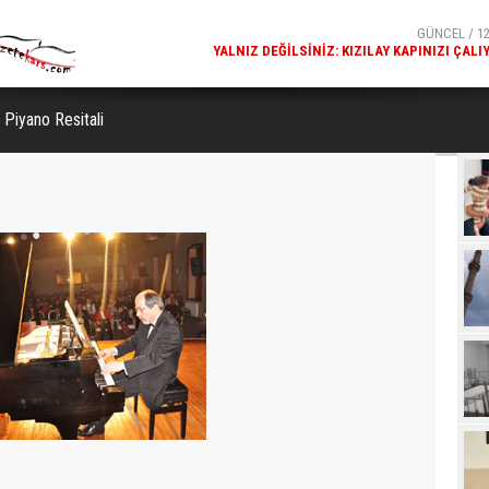
GÜNCEL / 12
YALNIZ DEĞILSINIZ: KIZILAY KAPINIZI ÇALI
GÜNCEL / 12
KARS FETHIYE CAMISI'NDE DALGALANAN TÜRK BAYR
GÖRENLERIN BEĞENISINI TOPL
 Piyano Resitali
Beğ