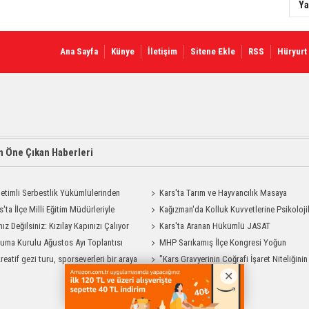
Ya
Ana Sayfa
Künye
İletişim
Sitene Ekle
RSS
Hüryurt
 Öne Çıkan Haberleri
etimli Serbestlik Yükümlülerinden
Kars'ta Tarım ve Hayvancılık Masaya
Temizlik Desteği
s'ta İlçe Milli Eğitim Müdürleriyle
Yatırıldı
Kağızman'da Kolluk Kuvvetlerine Psikoloji
endirme Toplantısı
nız Değilsiniz: Kızılay Kapınızı Çalıyor
İlk Yardım Eğitimi
Kars'ta Aranan Hükümlü JASAT
uma Kurulu Ağustos Ayı Toplantısı
Operasyonuyla Yakalandı
MHP Sarıkamış İlçe Kongresi Yoğun
reatif gezi turu, sporseverleri bir araya
Katılımla Gerçekleştirildi
"Kars Gravyerinin Coğrafi İşaret Niteliğinin
Güçlendirilmesi Projesi"