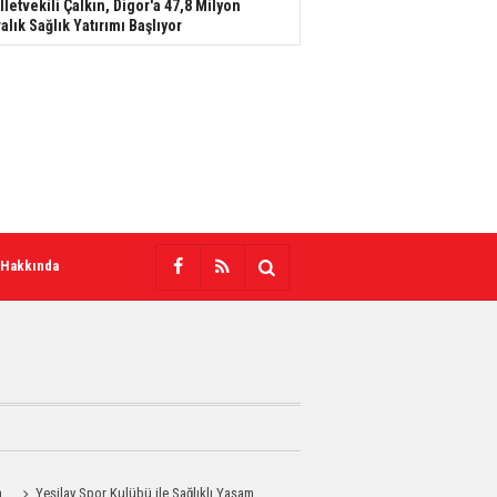
lletvekili Çalkın, Digor'a 47,8 Milyon
ralık Sağlık Yatırımı Başlıyor
 Hakkında
n
Yeşilay Spor Kulübü ile Sağlıklı Yaşam