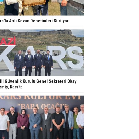
rs'ta Arılı Kovan Denetimleri Sürüyor
llî Güvenlik Kurulu Genel Sekreteri Okay
miş, Kars'ta