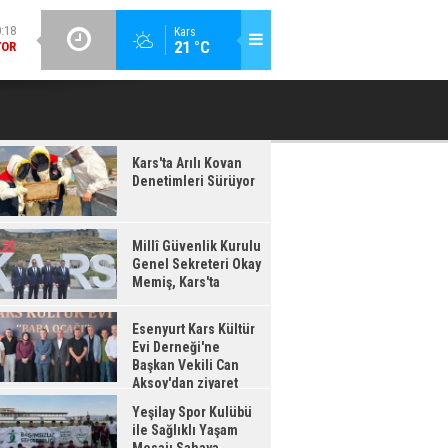
YOR
GÜNCEL / 20:16
Kars
21 °C
ESENYURT KARS KÜLTÜR EVI DERNEĞI'NE BAŞKAN VEKILI CAN
YEŞILAY 
:17
AKSOY'DAN ZIYARET
IŞ,
'TA
Kars'ta Arılı Kovan
Denetimleri Sürüyor
Millî Güvenlik Kurulu
Genel Sekreteri Okay
Memiş, Kars'ta
Esenyurt Kars Kültür
Evi Derneği'ne
Başkan Vekili Can
Aksoy'dan ziyaret
Yeşilay Spor Kulübü
ile Sağlıklı Yaşam