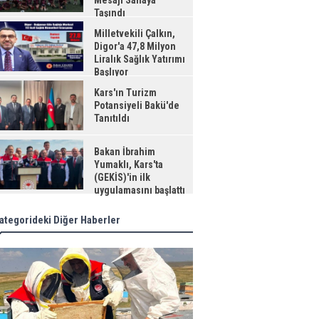
Mesajı Sahaya
Taşındı
Milletvekili Çalkın,
Digor'a 47,8 Milyon
Liralık Sağlık Yatırımı
Başlıyor
Kars'ın Turizm
Potansiyeli Bakü'de
Tanıtıldı
Bakan İbrahim
Yumaklı, Kars'ta
(GEKİS)'in ilk
uygulamasını başlattı
ategorideki Diğer Haberler