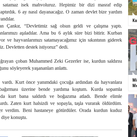
 satamaz isek mahvoluruz. Hepimiz bir dizi masraf edip
yaptırdık. 6 ay nasıl dayanacağız. O zaman devlet bize yardım
yandılar.
Ka
n Çankır, “Devletimiz sağ olsun geldi ve çalışma yaptı.
nlarımızı aşıladılar. Ama bu 6 aylık süre bizi bitirir. Kurban
or ve hayvanlarımızı satamayacağımız için sıkıntının giderek
z. Devletten destek istiyoruz” dedi.
uğrayan çoban Muhammed Zeki Gezerler ise, kurdun saldırısı
ğunu söyleyerek yaşananları anlattı.
Mi
 vardı. Kurt önce yanımdaki çocuğa ardından da hayvanlara
Me
 bağırması üzerine bende yardıma koştum. Kurda sopamla
a kurt bana saldırdı ve boğazıma atladı. Bende elimle
sırdı. Zaten kurt halsizdi ve sopayla, taşla vurarak öldürdüm.
r verdim. Beni hastaneye götürdüler. Orada kurdun kuduz
 diye konuştu.