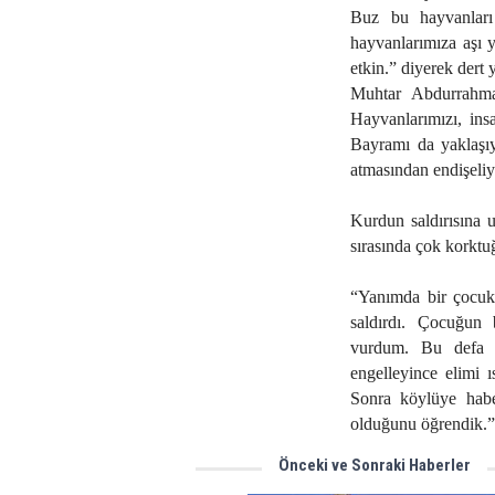
Buz bu hayvanları
hayvanlarımıza aşı 
etkin.” diyerek dert 
Muhtar Abdurrahma
Hayvanlarımızı, insa
Bayramı da yaklaşıy
atmasından endişeliyi
Kurdun saldırısına 
sırasında çok korktu
“Yanımda bir çocuk
saldırdı. Çocuğun
vurdum. Bu defa d
engelleyince elimi ı
Sonra köylüye habe
olduğunu öğrendik.”
Önceki ve Sonraki Haberler