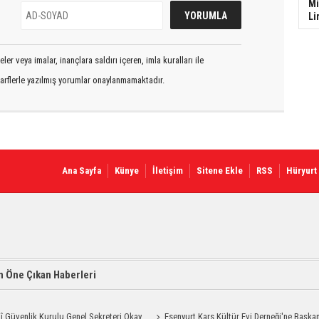
Mi
Li
er veya imalar, inançlara saldırı içeren, imla kuralları ile
arflerle yazılmış yorumlar onaylanmamaktadır.
Ana Sayfa
Künye
İletişim
Sitene Ekle
RSS
Hüryurt
 Öne Çıkan Haberleri
lî Güvenlik Kurulu Genel Sekreteri Okay
Esenyurt Kars Kültür Evi Derneği'ne Başka