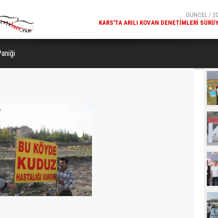
KARS'TA ARILI KOVAN DENETIMLERI SÜRÜ
GÜNCEL / 20
MILLÎ GÜVENLIK KURULU GENEL SEKRETERI OKAY MEM
KARS
Paniği