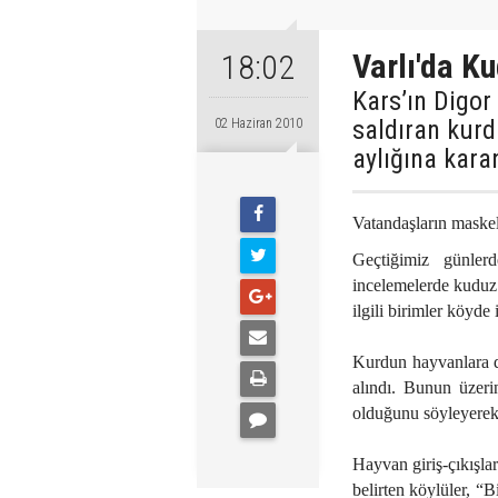
Varlı'da K
18:02
Kars’ın Digor
saldıran kur
02 Haziran 2010
aylığına karan
Vatandaşların maskel
Geçtiğimiz günler
incelemelerde kuduz
ilgili birimler köyde
Kurdun hayvanlara da
alındı. Bunun üzeri
olduğunu söyleyerek 
Hayvan giriş-çıkışlar
belirten köylüler, “