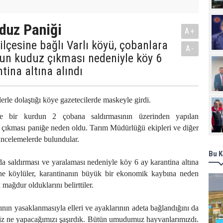
uduz Paniği
A+
 ilçesine bağlı Varlı köyü, çobanlara
A-
dun kuduz çıkması nedeniyle köy 6
tina altına alındı
erle dolaştığı köye gazetecilerde maskeyle girdi.
de bir kurdun 2 çobana saldırmasının üzerinden yapılan
 çıkması paniğe neden oldu. Tarım Müdürlüğü ekipleri ve diğer
 incelemelerde bulundular.
Bu K
 saldırması ve yaralaması nedeniyle köy 6 ay karantina altına
ne köylüler, karantinanın büyük bir ekonomik kaybına neden
mağdur olduklarını belirttiler.
ının yasaklanmasıyla elleri ve ayaklarının adeta bağlandığını da
Biz ne yapacağımızı şaşırdık. Bütün umudumuz hayvanlarımızdı.