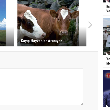
Es
Ve
Kayıp Hayvanlar Aranıyor
Ye
Me