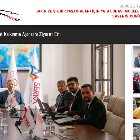
SAVENIS.COM’
GÜNCEL / 18
KARS'IN TURIZM POTANSIYELI BAKÜ'DE TANITI
at Kalkınma Ajansı'nı Ziyaret Etti