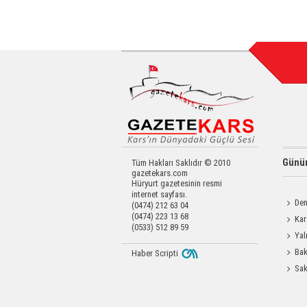
Günün
Tüm Hakları Saklıdır © 2010
gazetekars.com
Hüryurt gazetesinin resmi
internet sayfası.
Den
(0474) 212 63 04
(0474) 223 13 68
Okula 
Kar
(0533) 512 89 59
Değerl
Yal
Bak
Haber Scripti
Üretim 
Sak
Odası 