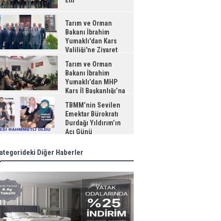
Etti
Tarım ve Orman
Bakanı İbrahim
Yumaklı'dan Kars
Valiliği'ne Ziyaret
Tarım ve Orman
Bakanı İbrahim
Yumaklı’dan MHP
Kars İl Başkanlığı’na
aret
TBMM’nin Sevilen
Emektar Bürokratı
Durdağı Yıldırım’ın
Acı Günü
ategorideki Diğer Haberler