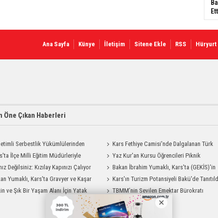
Ba
Ett
Ana Sayfa
Künye
İletişim
Sitene Ekle
RSS
Hüryurt
 Öne Çıkan Haberleri
etimli Serbestlik Yükümlülerinden
Kars Fethiye Camisi'nde Dalgalanan Türk
Temizlik Desteği
s'ta İlçe Milli Eğitim Müdürleriyle
Bayrağı Görenlerin Beğenisini Topladı
Yaz Kur'an Kursu Öğrencileri Piknik
endirme Toplantısı
nız Değilsiniz: Kızılay Kapınızı Çalıyor
Coşkusu Yaşadı
Bakan İbrahim Yumaklı, Kars'ta (GEKİS)'in
an Yumaklı, Kars'ta Gravyer ve Kaşar
ilk uygulamasını başlattı
Kars'ın Turizm Potansiyeli Bakü'de Tanıtıld
Tesisini Ziyaret Etti
in ve Şık Bir Yaşam Alanı İçin Yatak
TBMM’nin Sevilen Emektar Bürokratı
Modelleri Savenis.com’da!
Durdağı Yıldırım’ın Acı Günü