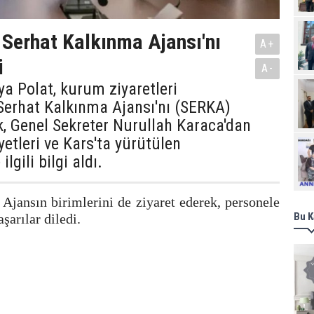
, Serhat Kalkınma Ajansı'nı
A+
i
A-
si Ziya Polat, kurum ziyaretleri
erhat Kalkınma Ajansı'nı (SERKA)
k, Genel Sekreter Nurullah Karaca'dan
yetleri ve Kars'ta yürütülen
Ziy
ilgili bilgi aldı.
 Ajansın birimlerini de ziyaret ederek, personele
Bu K
şarılar diledi.