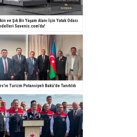
kin ve Şık Bir Yaşam Alanı İçin Yatak Odası
delleri Savenis.com’da!
rs'ın Turizm Potansiyeli Bakü'de Tanıtıldı