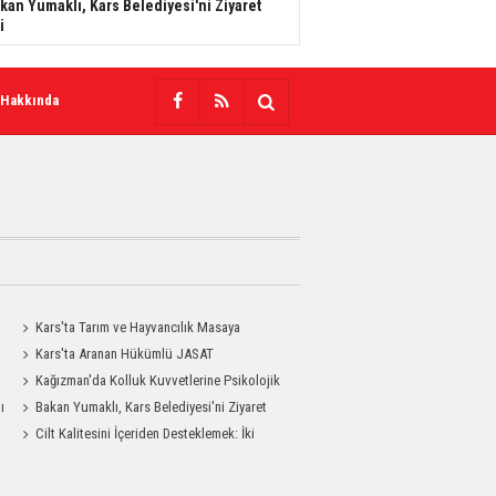
kan Yumaklı, Kars Belediyesi'ni Ziyaret
i
 Hakkında
Kars'ta Tarım ve Hayvancılık Masaya
Yatırıldı
Kars'ta Aranan Hükümlü JASAT
Operasyonuyla Yakalandı
Kağızman'da Kolluk Kuvvetlerine Psikolojik
ı
İlk Yardım Eğitimi
Bakan Yumaklı, Kars Belediyesi'ni Ziyaret
Etti
Cilt Kalitesini İçeriden Desteklemek: İki
Enjeksiyon Uygulamasının Karşılaştırması