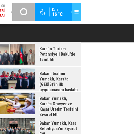
DA!
GÜNCEL / 18:37
:38
Kars
16 °C
BAKAN İBRAHIM YUMAKLI, KARS'TA (GEKİS)'IN ILK
BA
LDI
UYGULAMASINI BAŞLATTI
Kars'ın Turizm
Potansiyeli Bakü'de
Tanıtıldı
Bakan İbrahim
Yumaklı, Kars'ta
(GEKİS)'in ilk
uygulamasını başlattı
Bakan Yumaklı,
Kars'ta Gravyer ve
Kaşar Üretim Tesisini
Ziyaret Etti
Bakan Yumaklı, Kars
Belediyesi'ni Ziyaret