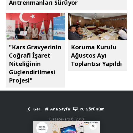
Antrenmanları Sürüyor
"Kars Gravyerinin
Koruma Kurulu
Coğrafi İşaret
Ağustos Ayı
Niteliğinin
Toplantısı Yapıldı
Güçlendirilmesi
Projesi"
Geri
Ana Sayfa
PC Görünüm
Gazetekars © 2010
Haber Scripti