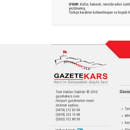
UYARI:
Küfür, hakaret, rencide edici cümlel
yazılmamış,
Türkçe karakter kullanılmayan ve büyük h
Günün
Tüm Hakları Saklıdır © 2010
gazetekars.com
Hüryurt gazetesinin resmi
internet sayfası.
Tar
(0474) 212 63 04
(0474) 223 13 68
Kars'a 
MHP
(0533) 512 89 59
Katılım
Kar
Dayanı
Vüc