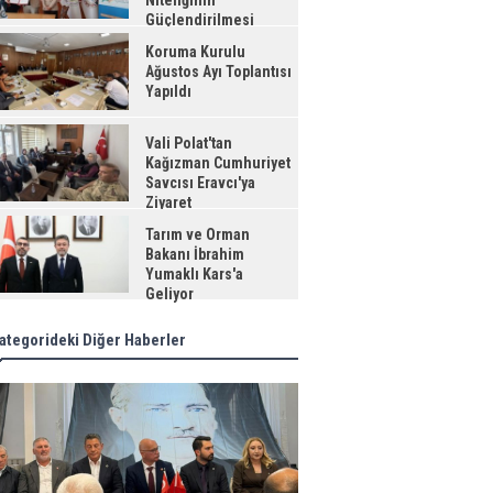
Niteliğinin
Güçlendirilmesi
jesi"
Koruma Kurulu
Ağustos Ayı Toplantısı
Yapıldı
Vali Polat'tan
Kağızman Cumhuriyet
Savcısı Eravcı'ya
Ziyaret
Tarım ve Orman
Bakanı İbrahim
Yumaklı Kars'a
Geliyor
ategorideki Diğer Haberler