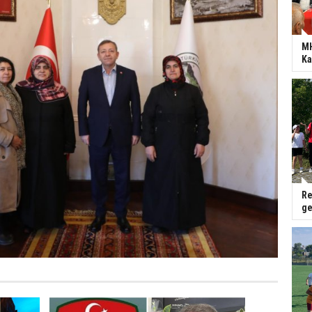
MH
Ka
Re
ge