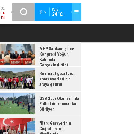
LDI
GÜNCEL / 17:08
:08
Kars
24 °C
GSB SPOR OKULLARI'NDA FUTBOL ANTRENMANLARI SÜRÜYOR
RDI
MHP Sarıkamış İlçe
Kongresi Yoğun
Katılımla
Gerçekleştirildi
Rekreatif gezi turu,
sporseverleri bir
araya getirdi
GSB Spor Okulları'nda
Futbol Antrenmanları
Sürüyor
"Kars Gravyerinin
Coğrafi İşaret