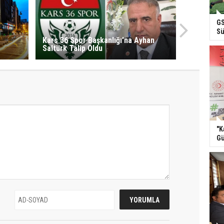
GS
Sü
Kars 36 Spor Başkanlığı'na Ayhan
Saltürk Talip Oldu
"K
Gü