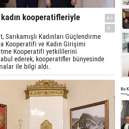
Pro
 kadın kooperatifleriyle
A+
A-
at, Sarıkamışlı Kadınları Güçlendirme
a Kooperatifi ve Kadın Girişimi
tme Kooperatifi yetkililerini
bul ederek, kooperatifler bünyesinde
alar ile bilgi aldı.
Bu K