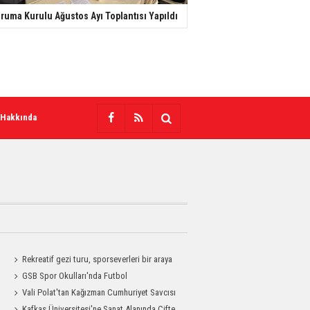
ruma Kurulu Ağustos Ayı Toplantısı Yapıldı
 Hakkında
Rekreatif gezi turu, sporseverleri bir araya
getirdi
GSB Spor Okulları'nda Futbol
Antrenmanları Sürüyor
Vali Polat'tan Kağızman Cumhuriyet Savcısı
Eravcı'ya Ziyaret
Kafkas Üniversitesi'ne Sanat Alanında Çifte