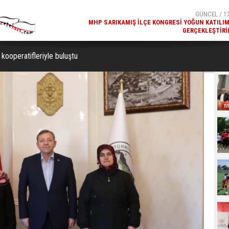
GERÇEKLEŞTIRI
GÜNCEL / 17
REKREATIF GEZI TURU, SPORSEVERLERI BIR ARAYA GETI
n kooperatifleriyle buluştu