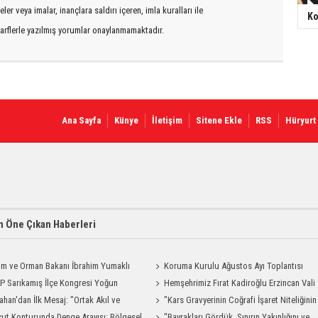
er veya imalar, inançlara saldırı içeren, imla kuralları ile
Ko
arflerle yazılmış yorumlar onaylanmamaktadır.
Ana Sayfa
Künye
İletişim
Sitene Ekle
RSS
Hüryurt
 Öne Çıkan Haberleri
ım ve Orman Bakanı İbrahim Yumaklı
Koruma Kurulu Ağustos Ayı Toplantısı
Geliyor
 Sarıkamış İlçe Kongresi Yoğun
Yapıldı
Hemşehrimiz Fırat Kadiroğlu Erzincan Vali
la Gerçekleştirildi
ahan'dan İlk Mesaj: "Ortak Akıl ve
Yardımcılığına Atandı
"Kars Gravyerinin Coğrafi İşaret Niteliğinin
şmayla Çalışacağız"
ut Konturunda Denge Arayışı: Bölgesel
Güçlendirilmesi Projesi"
"Bayrakları Gördük, Sınırın Yakınlığını ve