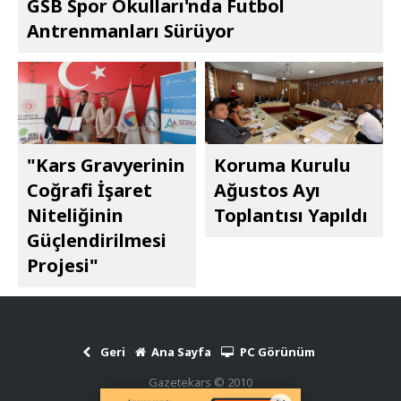
GSB Spor Okulları'nda Futbol
Antrenmanları Sürüyor
"Kars Gravyerinin
Koruma Kurulu
Coğrafi İşaret
Ağustos Ayı
Niteliğinin
Toplantısı Yapıldı
Güçlendirilmesi
Projesi"
Geri
Ana Sayfa
PC Görünüm
Gazetekars © 2010