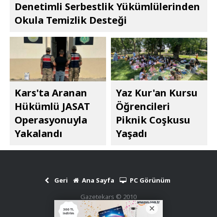
Denetimli Serbestlik Yükümlülerinden
Okula Temizlik Desteği
Kars'ta Aranan
Yaz Kur'an Kursu
Hükümlü JASAT
Öğrencileri
Operasyonuyla
Piknik Coşkusu
Yakalandı
Yaşadı
Geri
Ana Sayfa
PC Görünüm
Gazetekars © 2010
Haber Scripti