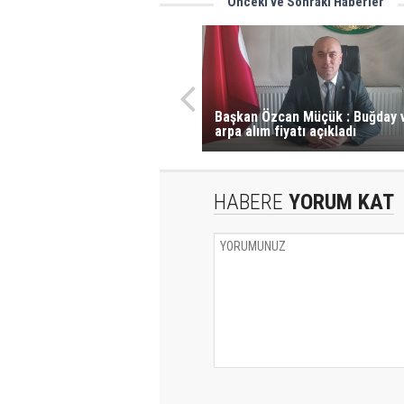
Önceki ve Sonraki Haberler
Başkan Özcan Müçük : Buğday 
arpa alım fiyatı açıkladı
HABERE
YORUM KAT