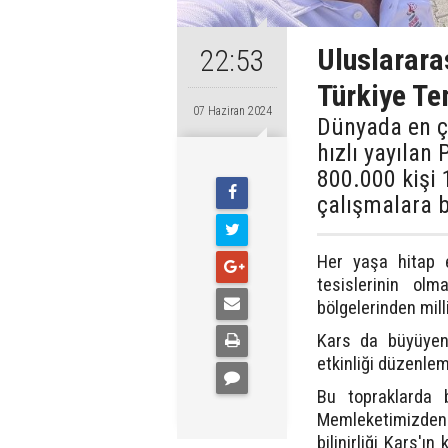
Uluslarara
22:53
Türkiye Te
07 Haziran 2024
Dünyada en ço
hızlı yayılan
800.000 kişi 
çalışmalara b
Her yaşa hitap e
tesislerinin ol
bölgelerinden mil
Kars da büyüyen
etkinliği düzenle
Bu topraklarda 
Memleketimizden 
bilinirliği Kars'