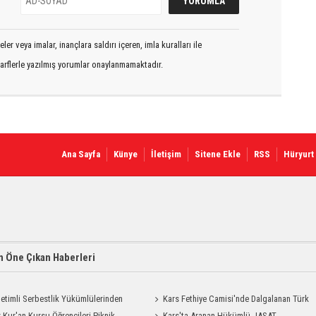
er veya imalar, inançlara saldırı içeren, imla kuralları ile
arflerle yazılmış yorumlar onaylanmamaktadır.
Ana Sayfa
Künye
İletişim
Sitene Ekle
RSS
Hüryurt
 Öne Çıkan Haberleri
etimli Serbestlik Yükümlülerinden
Kars Fethiye Camisi'nde Dalgalanan Türk
Temizlik Desteği
 Kur'an Kursu Öğrencileri Piknik
Bayrağı Görenlerin Beğenisini Topladı
Kars'ta Aranan Hükümlü JASAT