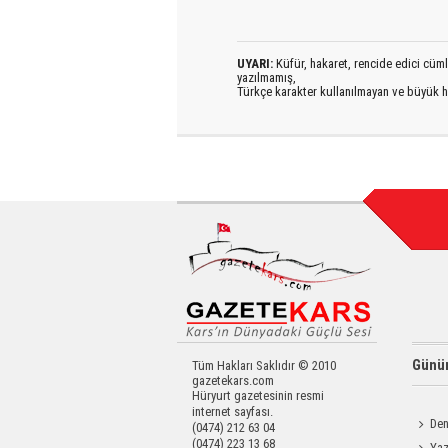
UYARI:
Küfür, hakaret, rencide edici cümlel
yazılmamış,
Türkçe karakter kullanılmayan ve büyük h
Günün
Tüm Hakları Saklıdır © 2010
gazetekars.com
Hüryurt gazetesinin resmi
internet sayfası.
Den
(0474) 212 63 04
(0474) 223 13 68
Okula 
Yaz