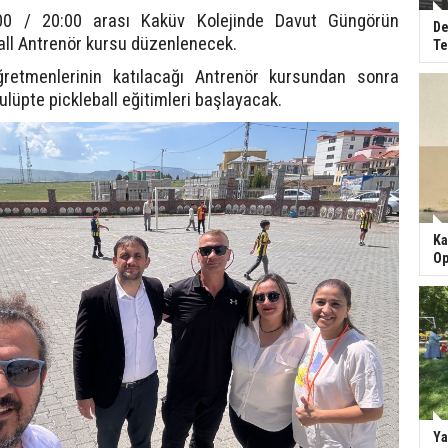
00 / 20:00 arası Kaküv Kolejinde Davut Güngörün
De
ball Antrenör kursu düzenlenecek.
Te
retmenlerinin katılacağı Antrenör kursundan sonra
ulüpte pickleball eğitimleri başlayacak.
Ka
Op
Ya