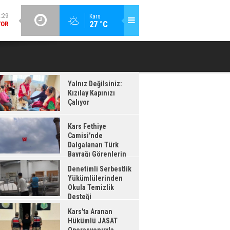
:28
GÜNCEL / 12:26
Kars
27 °C
AĞI
DENETIMLI SERBESTLIK YÜKÜMLÜLERINDEN OKULA TEMIZLIK
KA
ADI
DESTEĞI
Yalnız Değilsiniz:
Kızılay Kapınızı
Çalıyor
Kars Fethiye
Camisi'nde
Dalgalanan Türk
Bayrağı Görenlerin
enisini Topladı
Denetimli Serbestlik
Yükümlülerinden
Okula Temizlik
Desteği
Kars'ta Aranan
Hükümlü JASAT