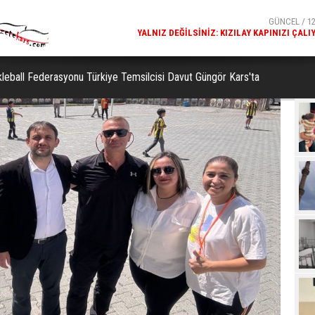
GÜNCEL / 12:29
GÜNCEL / 12
 KAPINIZI ÇALIYOR
KARS FETHIYE CAMISI'NDE DALGALANAN TÜRK BAYR
GÖRENLERIN BEĞENISINI TOPL
ckleball Federasyonu Türkiye Temsilcisi Davut Güngör Kars'ta
Beğ