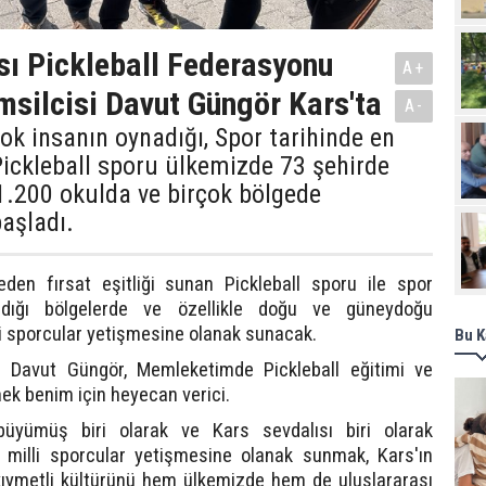
sı Pickleball Federasyonu
A+
msilcisi Davut Güngör Kars'ta
A-
k insanın oynadığı, Spor tarihinde en
 Pickleball sporu ülkemizde 73 şehirde
1.200 okulda ve birçok bölgede
aşladı.
den fırsat eşitliği sunan Pickleball sporu ile spor
madığı bölgelerde ve özellikle doğu ve güneydoğu
li sporcular yetişmesine olanak sunacak.
Bu K
 Davut Güngör, Memleketimde Pickleball eğitimi ve
mek benim için heyecan verici.
büyümüş biri olarak ve Kars sevdalısı biri olarak
milli sporcular yetişmesine olanak sunmak, Kars'ın
ın kıymetli kültürünü hem ülkemizde hem de uluslararası