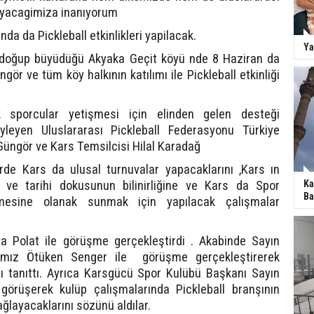
ayacagimiza inanıyorum
nda da Pickleball etkinlikleri yapilacak.
Ya
doğup büyüdüğü Akyaka Geçit köyü nde 8 Haziran da
r ve tüm köy halkının katılımı ile Pickleball etkinliği
 sporcular yetişmesi için elinden gelen desteği
yleyen Uluslararası Pickleball Federasyonu Türkiye
Güngör ve Kars Temsilcisi Hilal Karadağ
de Kars da ulusal turnuvalar yapacaklarını ,Kars ın
ü ve tarihi dokusunun bilinirliğine ve Kars da Spor
Ka
Ba
şmesine olanak sunmak için yapılacak çalışmalar
ya Polat ile görüşme gerçekleştirdi . Akabinde Sayın
ımız Ötüken Senger ile görüşme gerçekleştirerek
nı tanıttı. Ayrıca Karsgücü Spor Kulübü Başkanı Sayın
görüşerek kulüp çalışmalarında Pickleball branşının
ağlayacaklarını sözünü aldılar.