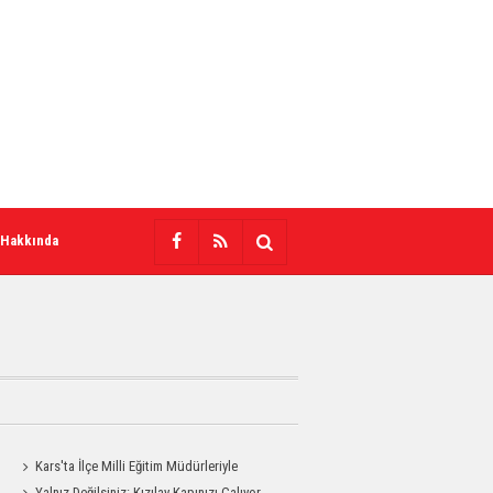
 Hakkında
Kars'ta İlçe Milli Eğitim Müdürleriyle
Değerlendirme Toplantısı
Yalnız Değilsiniz: Kızılay Kapınızı Çalıyor