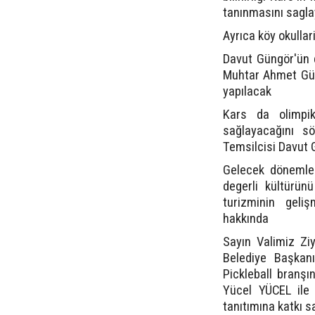
tanınmasını sagl
Ayrıca köy okullari
Davut Güngör'ün 
Muhtar Ahmet Güngö
yapılacak
Kars da olimpik
sağlayacağını sö
Temsilcisi Davut 
Gelecek dönemler
degerli kültürün
turizminin geli
hakkında
Sayın Valimiz Zi
Belediye Başkan
Pickleball branşı
Yücel YÜCEL ile 
tanıtımına katkı s