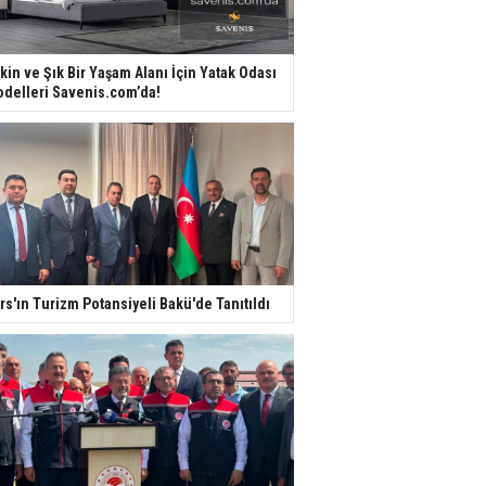
kin ve Şık Bir Yaşam Alanı İçin Yatak Odası
delleri Savenis.com’da!
rs'ın Turizm Potansiyeli Bakü'de Tanıtıldı