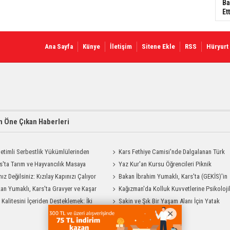
Ba
Ett
Ana Sayfa
Künye
İletişim
Sitene Ekle
RSS
Hüryurt
 Öne Çıkan Haberleri
etimli Serbestlik Yükümlülerinden
Kars Fethiye Camisi'nde Dalgalanan Türk
Temizlik Desteği
s'ta Tarım ve Hayvancılık Masaya
Bayrağı Görenlerin Beğenisini Topladı
Yaz Kur'an Kursu Öğrencileri Piknik
ı
nız Değilsiniz: Kızılay Kapınızı Çalıyor
Coşkusu Yaşadı
Bakan İbrahim Yumaklı, Kars'ta (GEKİS)'in
an Yumaklı, Kars'ta Gravyer ve Kaşar
ilk uygulamasını başlattı
Kağızman'da Kolluk Kuvvetlerine Psikoloji
Tesisini Ziyaret Etti
t Kalitesini İçeriden Desteklemek: İki
İlk Yardım Eğitimi
Sakin ve Şık Bir Yaşam Alanı İçin Yatak
iyon Uygulamasının Karşılaştırması
Odası Modelleri Savenis.com’da!