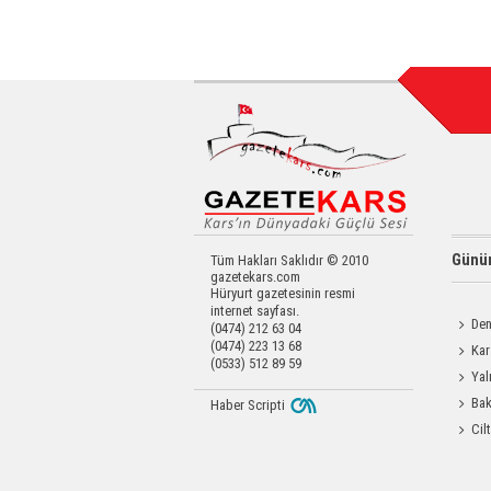
Günün
Tüm Hakları Saklıdır © 2010
gazetekars.com
Hüryurt gazetesinin resmi
internet sayfası.
Den
(0474) 212 63 04
(0474) 223 13 68
Okula 
Kar
(0533) 512 89 59
Yatırıld
Yal
Bak
Haber Scripti
Üretim 
Cil
Enjeks