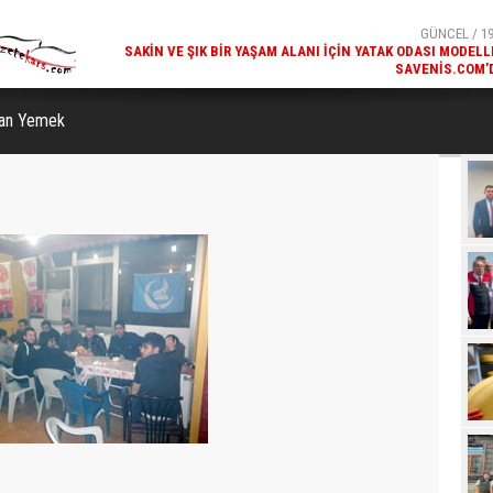
SAVENIS.COM’
GÜNCEL / 18
KARS'IN TURIZM POTANSIYELI BAKÜ'DE TANITI
dan Yemek