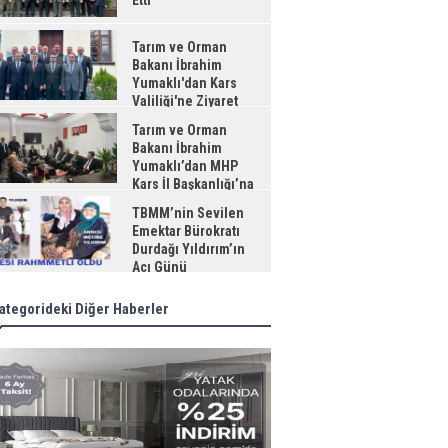
Etti
Tarım ve Orman
Bakanı İbrahim
Yumaklı'dan Kars
Valiliği'ne Ziyaret
Tarım ve Orman
Bakanı İbrahim
Yumaklı’dan MHP
Kars İl Başkanlığı’na
aret
TBMM’nin Sevilen
Emektar Bürokratı
Durdağı Yıldırım’ın
Acı Günü
ategorideki Diğer Haberler