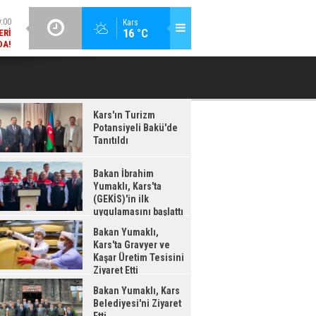
DA!
GÜNCEL / 18:37
Kars
:38
16 °C
BAKAN İBRAHIM YUMAKLI, KARS'TA (GEKİS)'IN ILK
BA
LDI
UYGULAMASINI BAŞLATTI
Kars'ın Turizm
Potansiyeli Bakü'de
Tanıtıldı
Bakan İbrahim
Yumaklı, Kars'ta
(GEKİS)'in ilk
uygulamasını başlattı
Bakan Yumaklı,
Kars'ta Gravyer ve
Kaşar Üretim Tesisini
Ziyaret Etti
Bakan Yumaklı, Kars
Belediyesi'ni Ziyaret