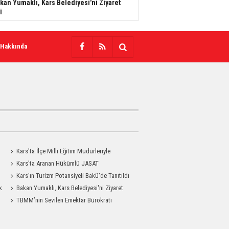
kan Yumaklı, Kars Belediyesi'ni Ziyaret
i
 Hakkında
Kars'ta İlçe Milli Eğitim Müdürleriyle
Değerlendirme Toplantısı
Kars'ta Aranan Hükümlü JASAT
Operasyonuyla Yakalandı
Kars'ın Turizm Potansiyeli Bakü'de Tanıtıldı
k
Bakan Yumaklı, Kars Belediyesi'ni Ziyaret
Etti
TBMM’nin Sevilen Emektar Bürokratı
Durdağı Yıldırım’ın Acı Günü