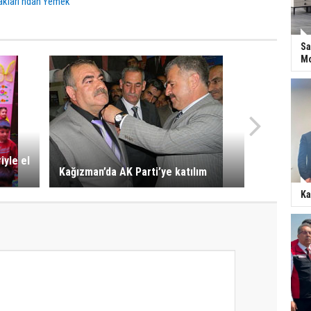
akları’ndan Yemek
Sa
Mo
iyle el
Kağızman’da AK Parti’ye katılım
Ka