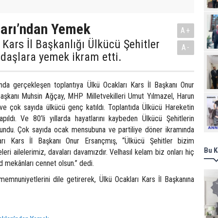
ları’ndan Yemek
A+
 Kars İl Başkanlığı Ülkücü Şehitler
A-
daşlara yemek ikram etti.
nda gerçekleşen toplantıya Ülkü Ocakları Kars İl Başkanı Onur
aşkanı Muhsin Ağçay, MHP Milletvekilleri Umut Yılmazel, Harun
Ziy
ve çok sayıda ülkücü genç katıldı. Toplantıda Ülkücü Hareketin
pıldı. Ve 80’li yıllarda hayatlarını kaybeden Ülkücü Şehitlerin
okundu. Çok sayıda ocak mensubuna ve partiliye döner ikramında
arı Kars İl Başkanı Onur Ersançmış, “Ülkücü Şehitler bizim
Bu K
leri ailelerimiz, davaları davamızdır. Velhasıl kelam biz onları hiç
d mekânları cennet olsun.” dedi.
 memnuniyetlerini dile getirerek, Ülkü Ocakları Kars İl Başkanına