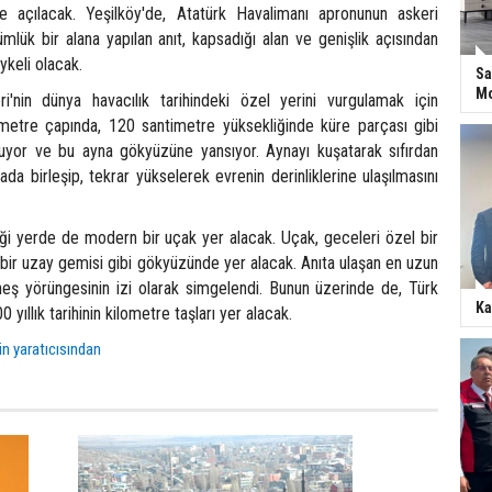
 açılacak. Yeşilköy'de, Atatürk Havalimanı apronunun askeri
lük bir alana yapılan anıt, kapsadığı alan ve genişlik açısından
ykeli olacak.
Sa
Mo
i'nin dünya havacılık tarihindeki özel yerini vurgulamak için
6 metre çapında, 120 santimetre yüksekliğinde küre parçası gibi
uyor ve bu ayna gökyüzüne yansıyor. Aynayı kuşatarak sıfırdan
ada birleşip, tekrar yükselerek evrenin derinliklerine ulaşılmasını
iği yerde de modern bir uçak yer alacak. Uçak, geceleri özel bir
n bir uzay gemisi gibi gökyüzünde yer alacak. Anıta ulaşan en uzun
neş yörüngesinin izi olarak simgelendi. Bunun üzerinde de, Türk
Ka
 yıllık tarihinin kilometre taşları yer alacak.
n yaratıcısından