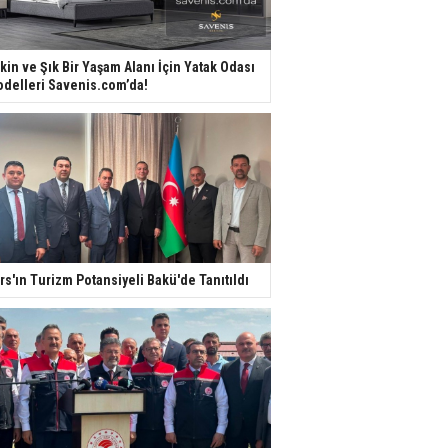
kin ve Şık Bir Yaşam Alanı İçin Yatak Odası
delleri Savenis.com’da!
rs'ın Turizm Potansiyeli Bakü'de Tanıtıldı