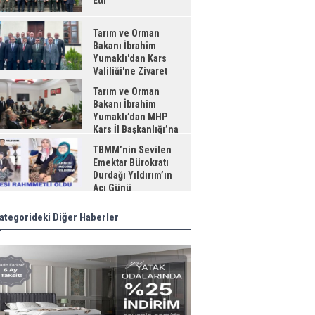
Etti
Tarım ve Orman
Bakanı İbrahim
Yumaklı'dan Kars
Valiliği'ne Ziyaret
Tarım ve Orman
Bakanı İbrahim
Yumaklı’dan MHP
Kars İl Başkanlığı’na
aret
TBMM’nin Sevilen
Emektar Bürokratı
Durdağı Yıldırım’ın
Acı Günü
ategorideki Diğer Haberler