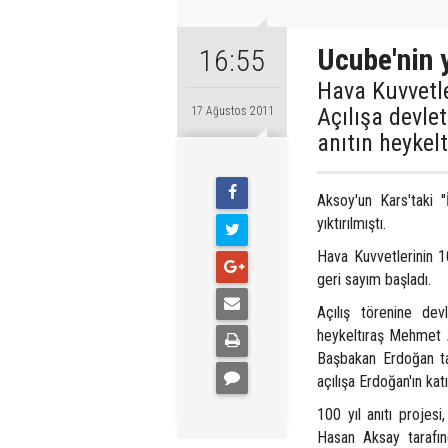
Ucube'nin y
16:55
Hava Kuvvetle
Açılışa devle
17 Ağustos 2011
anıtın heykel
Aksoy'un Kars'taki ''
yıktırılmıştı.
Hava Kuvvetlerinin 10
geri sayım başladı.
Açılış törenine dev
heykeltıraş Mehmet Ak
Başbakan Erdoğan tar
açılışa Erdoğan'ın kat
100 yıl anıtı projes
Hasan Aksay tarafınd