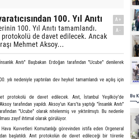
aratıcısından 100. Yıl Anıtı
A+
rinin 100. Yıl Anıtı tamamlandı.
A-
t protokolü de davet edilecek. Ancak
traşı Mehmet Aksoy...
İnsanlık Anıtı'' Başbakan Erdoğan tarafından ''Ucube'' denilerek
Ziy
0. yılı nedeniyle yaptırılan dev heykel tamamlandı ve açılış için
Bu K
let protokolü de davet edilecek. Anıt, İstanbul Yeşilköy'de
soy tarafından yapıldı. Aksoy'un Kars'ta yaptığı ''İnsanlık Anıtı''
afından ''Ucube'' olarak nitelenmiş ve yıktırılmıştı. Bu nedenle
ılması zayıf ihtimal olarak görülüyor.
i, Hava Kuvvetleri Komutanlığı görevinden istifa eden Orgeneral
an başlatıldı. Anıt protokolün de davet edileceği bir törenle