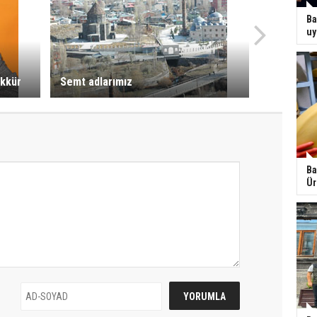
Ba
uy
ekkür
Semt adlarımız
Ba
Ür