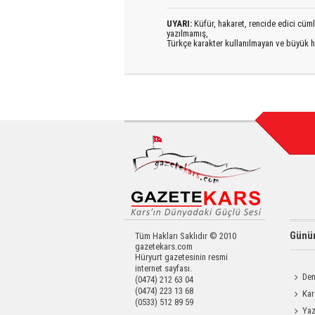
UYARI:
Küfür, hakaret, rencide edici cümlel
yazılmamış,
Türkçe karakter kullanılmayan ve büyük h
Günün
Tüm Hakları Saklıdır © 2010
gazetekars.com
Hüryurt gazetesinin resmi
internet sayfası.
Den
(0474) 212 63 04
(0474) 223 13 68
Okula 
Kar
(0533) 512 89 59
Yatırıld
Yaz