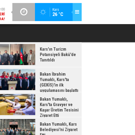
ERI
DA!
GÜNCEL / 18:37
Kars
26 °C
BAKAN İBRAHIM YUMAKLI, KARS'TA (GEKİS)'IN ILK
BA
:38
UYGULAMASINI BAŞLATTI
LDI
Kars'ın Turizm
Potansiyeli Bakü'de
Tanıtıldı
Bakan İbrahim
Yumaklı, Kars'ta
(GEKİS)'in ilk
uygulamasını başlattı
Bakan Yumaklı,
Kars'ta Gravyer ve
Kaşar Üretim Tesisini
Ziyaret Etti
Bakan Yumaklı, Kars
Belediyesi'ni Ziyaret