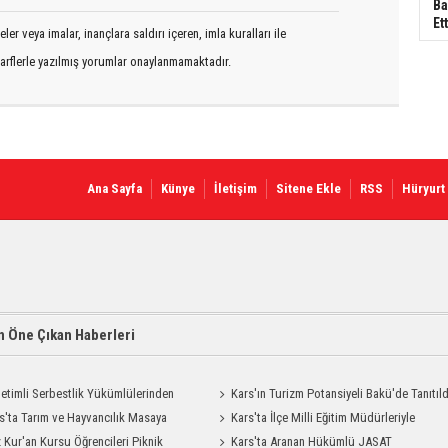
Ba
Ett
er veya imalar, inançlara saldırı içeren, imla kuralları ile
arflerle yazılmış yorumlar onaylanmamaktadır.
Ana Sayfa
Künye
İletişim
Sitene Ekle
RSS
Hüryurt
 Öne Çıkan Haberleri
etimli Serbestlik Yükümlülerinden
Kars'ın Turizm Potansiyeli Bakü'de Tanıtıld
Temizlik Desteği
s'ta Tarım ve Hayvancılık Masaya
Kars'ta İlçe Milli Eğitim Müdürleriyle
ı
 Kur'an Kursu Öğrencileri Piknik
Değerlendirme Toplantısı
Kars'ta Aranan Hükümlü JASAT