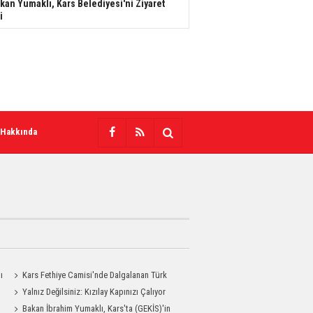
kan Yumaklı, Kars Belediyesi'ni Ziyaret
i
 Hakkında
ı
Kars Fethiye Camisi'nde Dalgalanan Türk
Bayrağı Görenlerin Beğenisini Topladı
Yalnız Değilsiniz: Kızılay Kapınızı Çalıyor
Bakan İbrahim Yumaklı, Kars'ta (GEKİS)'in