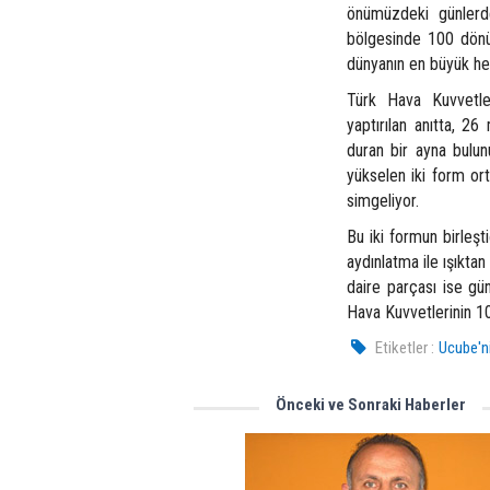
önümüzdeki günlerde
bölgesinde 100 dönüm
dünyanın en büyük he
Türk Hava Kuvvetler
yaptırılan anıtta, 2
duran bir ayna bulun
yükselen iki form ort
simgeliyor.
Bu iki formun birleşt
aydınlatma ile ışıkta
daire parçası ise gü
Hava Kuvvetlerinin 100
Etiketler :
Ucube'ni
Önceki ve Sonraki Haberler