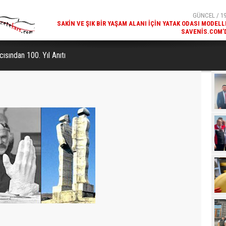
SAKIN VE ŞIK BIR YAŞAM ALANI İÇIN YATAK ODASI MODELL
SAVENIS.COM’
GÜNCEL / 18
KARS'IN TURIZM POTANSIYELI BAKÜ'DE TANITI
cısından 100. Yıl Anıtı