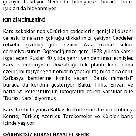
gözüyle bakılıyor. Nedendir bilmiyoruz, burada trafik
ışıkları da hiç yanmıyor.
KIR ZİNCİRLERİNİ
Kars sokaklarında yürürken caddelerin genişliği,düzeni
ve eski binaların çokluğu dikkatimizi çekiyor. Caddeler
cetvelle çizilmiş gibi nizami. Asla çıkmaz sokak
göremiyorsunuz. Öğrendiğimize göre, 1878 yılında Kars’ı
işgal eden Ruslar, 40 yılda şehri yeniden imar etmişler.
Kars, Cumhuriyetin devraldığı tek planlı kent olma
özelliğini taşıyor. Şehir onların yaptığı taş binalarla dolu.
Kafkasya kentlerine kimlik katan “Baltık mimarisi”
burada da kendini gösteriyor. Bakü, Tiflis, Erivan ve
hatta St. Petersburg’un fotoğrafını gören Karslılar bile
“Burası Kars” diyormuş...
Kars, tarihi boyunca Kafkas kültürlerinin bir özeti olmuş.
Kentte; Türkler, Azeriler, Terekemeler ve Kürtler barış
içinde yaşıyor.
ÖĞRENCİSİZ BURASI HAYALET ŞEHİR