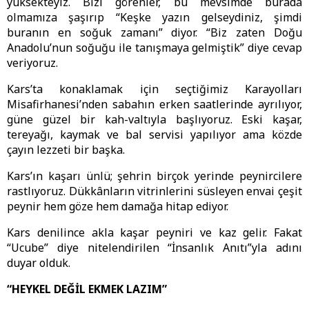
yüksekteyiz. Bizi görenler, bu mevsimde burada
olmamıza şaşırıp “Keşke yazın gelseydiniz, şimdi
buranın en soğuk zamanı” diyor. “Biz zaten Doğu
Anadolu’nun soğuğu ile tanışmaya gelmiştik” diye cevap
veriyoruz.
Kars’ta konaklamak için seçtiğimiz Karayolları
Misafirhanesi’nden sabahın erken saatlerinde ayrılıyor,
güne güzel bir kah-valtıyla başlıyoruz. Eski kaşar,
tereyağı, kaymak ve bal servisi yapılıyor ama közde
çayın lezzeti bir başka.
Kars’ın kaşarı ünlü; şehrin birçok yerinde peynircilere
rastlıyoruz. Dükkânların vitrinlerini süsleyen envai çeşit
peynir hem göze hem damağa hitap ediyor.
Kars denilince akla kaşar peyniri ve kaz gelir. Fakat
“Ucube” diye nitelendirilen “İnsanlık Anıtı”yla adını
duyar olduk.
“HEYKEL DEĞİL EKMEK LAZIM”