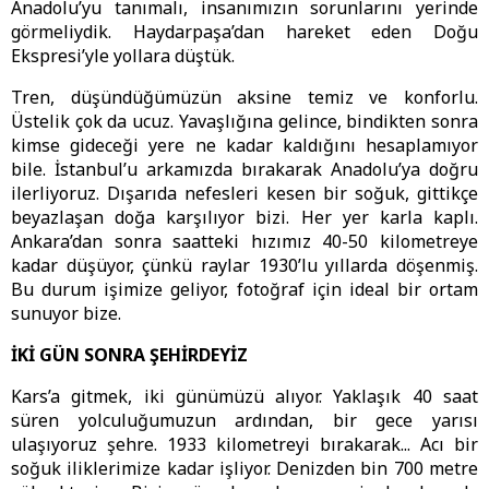
Anadolu’yu tanımalı, insanımızın sorunlarını yerinde
görmeliydik. Haydarpaşa’dan hareket eden Doğu
Ekspresi’yle yollara düştük.
Tren, düşündüğümüzün aksine temiz ve konforlu.
Üstelik çok da ucuz. Yavaşlığına gelince, bindikten sonra
kimse gideceği yere ne kadar kaldığını hesaplamıyor
bile. İstanbul’u arkamızda bırakarak Anadolu’ya doğru
ilerliyoruz. Dışarıda nefesleri kesen bir soğuk, gittikçe
beyazlaşan doğa karşılıyor bizi. Her yer karla kaplı.
Ankara’dan sonra saatteki hızımız 40-50 kilometreye
kadar düşüyor, çünkü raylar 1930’lu yıllarda döşenmiş.
Bu durum işimize geliyor, fotoğraf için ideal bir ortam
sunuyor bize.
İKİ GÜN SONRA ŞEHİRDEYİZ
Kars’a gitmek, iki günümüzü alıyor. Yaklaşık 40 saat
süren yolculuğumuzun ardından, bir gece yarısı
ulaşıyoruz şehre. 1933 kilometreyi bırakarak... Acı bir
soğuk iliklerimize kadar işliyor. Denizden bin 700 metre