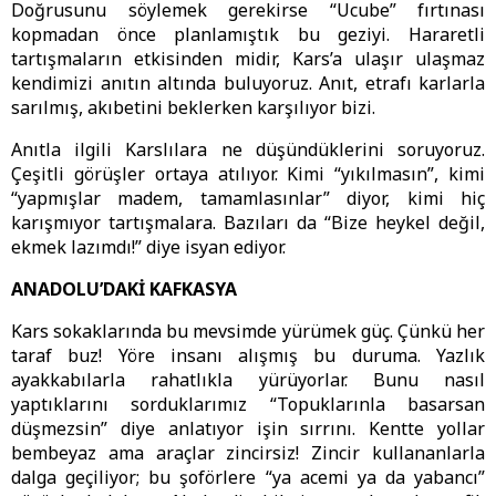
Doğrusunu söylemek gerekirse “Ucube” fırtınası
kopmadan önce planlamıştık bu geziyi. Hararetli
tartışmaların etkisinden midir, Kars’a ulaşır ulaşmaz
kendimizi anıtın altında buluyoruz. Anıt, etrafı karlarla
sarılmış, akıbetini beklerken karşılıyor bizi.
Anıtla ilgili Karslılara ne düşündüklerini soruyoruz.
Çeşitli görüşler ortaya atılıyor. Kimi “yıkılmasın”, kimi
“yapmışlar madem, tamamlasınlar” diyor, kimi hiç
karışmıyor tartışmalara. Bazıları da “Bize heykel değil,
ekmek lazımdı!” diye isyan ediyor.
ANADOLU’DAKİ KAFKASYA
Kars sokaklarında bu mevsimde yürümek güç. Çünkü her
taraf buz! Yöre insanı alışmış bu duruma. Yazlık
ayakkabılarla rahatlıkla yürüyorlar. Bunu nasıl
yaptıklarını sorduklarımız “Topuklarınla basarsan
düşmezsin” diye anlatıyor işin sırrını. Kentte yollar
bembeyaz ama araçlar zincirsiz! Zincir kullananlarla
dalga geçiliyor; bu şoförlere “ya acemi ya da yabancı”