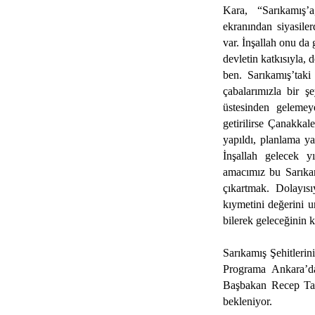
Kara, “Sarıkamış’
ekranından siyasile
var. İnşallah onu da 
devletin katkısıyla, 
ben. Sarıkamış’taki
çabalarımızla bir ş
üstesinden gelemey
getirilirse Çanakkal
yapıldı, planlama y
İnşallah gelecek y
amacımız bu Sarıkam
çıkartmak. Dolayısı
kıymetini değerini 
bilerek geleceğinin 
Sarıkamış Şehitlerin
Programa Ankara’da
Başbakan Recep Tayi
bekleniyor.