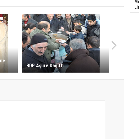
Mi
Li
ine
BDP Aşure Dağıttı