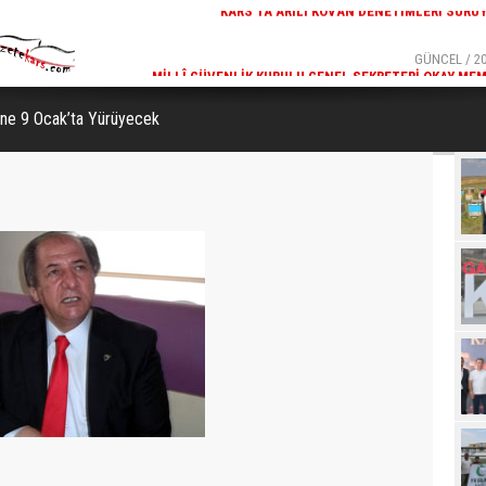
GÜNCEL / 20:18
GÜNCEL / 20
ETIMLERI SÜRÜYOR
MILLÎ GÜVENLIK KURULU GENEL SEKRETERI OKAY MEM
KARS
rine 9 Ocak’ta Yürüyecek