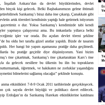
a, İnşallah Ankara’dan da devlet büyüklerinden, devlet
Es
rden birçok kişi gelecek. Belki Başbakanımızın gelme ihtimali
Ve
getirebilirsek Sarıkamış’ı biraz daha öne çıkarıp, Çanakkale gibi
devletin artık törenleri kendisinin yaptığı hale getirmek istiyorum
 gayretimiz o dur. Yoksa Sarıkamış’ı kendimizde tabi kendi
eyler yapmaya çalışıyoruz ama. Bu imkanlarla yıllarca belki
eceğimiz işler var orada. Bu açıdan devlet töreni şekline
e’de bu oldu her tarafta güzel anıtlar yapıldı. Bizde de tasarım
apıldı. Her hangi bir yapım aşamasına pratiğe daha geçilmedi.
ıllarda bu pratiğe geçirilir diye düşünüyorum. Yani bizim
Ye
ış’ı öne çıkartmak, Sarıkamış’ı öne çıkartaraktan Kars’ı öne
Me
yla da gelecek nesillere bu ülkenin bu ilin bu toprakların
unutturmamak, öğretmek, ve hakikaten ne zorluklar yaşandığını
kıymetini bilmelerini sağlamış olacağız” şeklinde konuştu.
i anma etkinlikleri 7-8-9 Ocak 2011 tarihlerinde gerçekleşecek.
n çok sayıda devlet büyüğü ve politikacı davet edilecek.
p Erdoğan’ın da Sarıkamış Harekatı etkinliklerine katılması