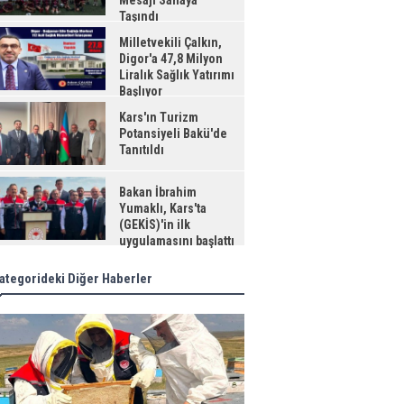
Mesajı Sahaya
Taşındı
Milletvekili Çalkın,
Digor'a 47,8 Milyon
Liralık Sağlık Yatırımı
Başlıyor
Kars'ın Turizm
Potansiyeli Bakü'de
Tanıtıldı
Bakan İbrahim
Yumaklı, Kars'ta
(GEKİS)'in ilk
uygulamasını başlattı
ategorideki Diğer Haberler