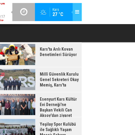
:17
GÜNCEL / 20:16
Kars
27 °C
IŞ,
ESENYURT KARS KÜLTÜR EVI DERNEĞI'NE BAŞKAN VEKILI CAN
YEŞILAY 
'TA
AKSOY'DAN ZIYARET
Kars'ta Arılı Kovan
Denetimleri Sürüyor
Millî Güvenlik Kurulu
Genel Sekreteri Okay
Memiş, Kars'ta
Esenyurt Kars Kültür
Evi Derneği'ne
Başkan Vekili Can
Aksoy'dan ziyaret
Yeşilay Spor Kulübü
ile Sağlıklı Yaşam