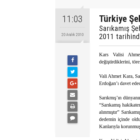
Türkiye Şe
11:03
Sarıkamış Şeh
2011 tarihind
20 Aralık 2010
Kars Valisi Ahmet
değiştirdiklerini, tö
Vali Ahmet Kara, Sa
Erdoğan’ı davet edece
Sarıkmış’ın dünyanın
“Sarıkamış hakikaten
alınmıştır” Sarıkamı
dedemin içinde olduğ
Kanlarıyla korunmuş 