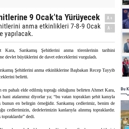
hitlerine 9 Ocak’ta Yürüyecek
A+
itlerini anma etkinlikleri 7-8-9 Ocak
A-
e yapılacak.
 Kara, Sarıkamış Şehitlerini anma törenlerinin tarihini
rene devlet büyüklerini de davet edeceklerini vurguladı.
rıkamış Şehitlerini anma etkinliklerine Başbakan Recep Tayyib
klerini belirtti.
Bu K
 en pahalı elde edilmiş toprağı olduğunu belirten Ahmet Kara,
 hani atalarımız diyorlar ya; “bu vatan toprakları şehit kanıyla
ş bunun en belirgin örneğidir. Sarıkamış cedlerimiz, benim de
u cedlerimizin, dedelerimizin kanlarıyla alınmış topraklardır.
topraklardır” dedi.