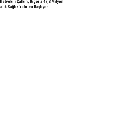
lletvekili Çalkın, Digor'a 47,8 Milyon
ralık Sağlık Yatırımı Başlıyor