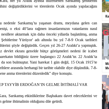
ara, her yıl Aralık ayında düzenlenen Sarıkamış şehitlerini
ihini değiştirdiklerini ve törenlerin Ocak ayında yapılacağını
Ka
u nedenle Sarıkamış’ta yaşanan dramı, meydana gelen can
enişi, o eksi 40’lara rağmen insanlarımızın vatanlarını nasıl
esillere aktarmak için daha önceki yıllarda başlatılmış, anma
e Şehitlerine Yürüyor' adı altında bu yıl 7-8-9 Ocak tarihleri
ihlerini şöyle değiştirdik. Geçen yıl 26-27 Aralıkt’a yapmıştık.
iz devlet ekranı genelde bütçe görüşmeleri nedeni ile icabet
rekatın bildiğiniz üzere başlangıcı 22 Aralık’tır. 22 Aralık’ta
 da son bulmuştur. Yani harekat 1 gün değil, 15 Ocak 1915’te
Mi
ihlere arasında herhangi bir tarihte olabilir diye düşündük. 7-8-
Me
ene anma törenlerini düzenledik” diye konuştu.
P TAYYİB ERDOĞAN’IN GELME İHTİMALİ VAR
ara, Sarıkamış etkinliklerine Başbakanı davet edeceklerini ve
gelme ihtimalinin olduğunu dile getirdi.