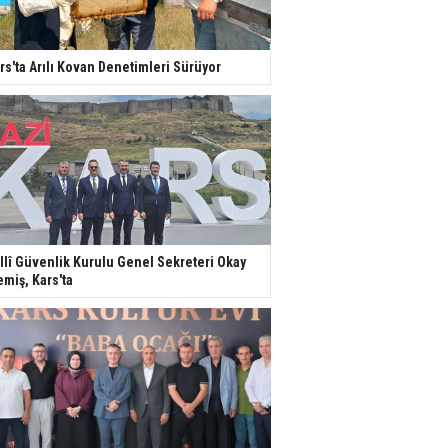
rs'ta Arılı Kovan Denetimleri Sürüyor
llî Güvenlik Kurulu Genel Sekreteri Okay
miş, Kars'ta