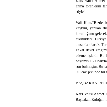
Kars Valisi Ahmet K
anma törenlerini tar
söyledi.
Vali Kara,“Bizde b
kaybını, yapılan dir
koruduğunu gelecek n
etkinlikleri 'Türkiy
arasında olacak. Tar
Fakat davet ettiğim
edememişlerdi. Bu ha
başlamış 15 Ocak’ta
son bulmuştur. Bu tar
9 Ocak şeklinde bu s
BAŞBAKAN RECE
Kars Valisi Ahmet K
Başbakan Erdoğan’ın 