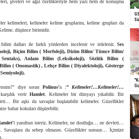
leri, şiveleri ve ağız özellikleriyle hem yazı hem de konuşma
GS
Sü
eler kelimeleri, kelimeler kelime gruplarını, kelime grupları da
Kelime, düşünce birimidir.
 bilim dalları ile farklı yönlerden incelenir ve irdelenir.
Ses
oloji, Biçim Bilim ( Morfoloji), Dizim Bilim/ Tümce Bilim/
 Sentaks), Anlam Bilim (Leksikoloji), Sözlük Bilim (
Bilim ( Onomastik) , Lehçe Bilim ( Diyalektoloji), Gösterge
(Semiyoloji).
"K
Gü
ensim?” diye soran
Polinus’
a :
” Kelimeler!…Kelimeler!…
 karşılık verir
Hamlet
. Kelimeler bir dünyayı yıkabilir. Bir
ti… Bir aşkı da savaşlar başlatabilir kelimeler. Güzellikler
mize bahar kokuları düşürebilir.
amlet’
i yanıltsın isteriz. Kelimeler, ne dostluğu… ne devleti…
n. Savaşlara da sebep olmasın. Güzellikler sunsun… İçimize
n.