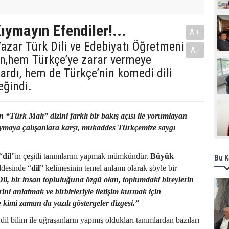
Pro
ıymayın Efendiler!...
A+
azar Türk Dili ve Edebiyatı Öğretmeni
A-
n,hem Türkçe’ye zarar vermeye
yardı, hem de Türkçe’nin komedi dili
eğindi.
 “Türk Malı” dizini farklı bir bakış açısı ile yorumlayan
ymaya çalışanlara karşı, mukaddes Türkçemize saygı
“
dil
”in çeşitli tanımlarını yapmak mümkündür.
Büyük
Bu K
ddesinde “
dil
” kelimesinin temel anlamı olarak şöyle bir
il, bir insan topluluğuna özgü olan, toplumdaki bireylerin
ni anlatmak ve birbirleriyle iletişim kurmak için
e kimi zaman da yazılı göstergeler dizgesi.”
il bilim ile uğraşanların yapmış oldukları tanımlardan bazıları