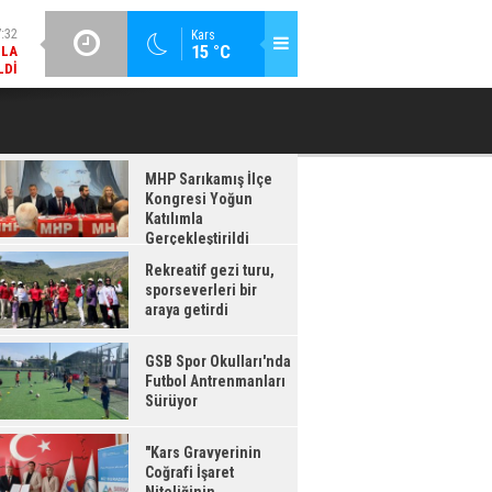
LDI
GÜNCEL / 17:08
:08
Kars
15 °C
GSB SPOR OKULLARI'NDA FUTBOL ANTRENMANLARI SÜRÜYOR
RDI
MHP Sarıkamış İlçe
Kongresi Yoğun
Katılımla
Gerçekleştirildi
Rekreatif gezi turu,
sporseverleri bir
araya getirdi
GSB Spor Okulları'nda
Futbol Antrenmanları
Sürüyor
"Kars Gravyerinin
Coğrafi İşaret