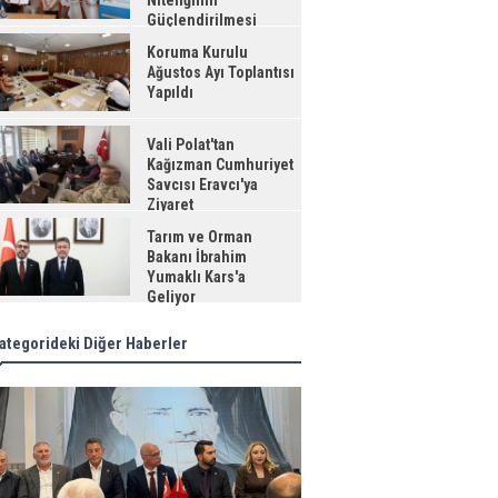
Niteliğinin
Güçlendirilmesi
jesi"
Koruma Kurulu
Ağustos Ayı Toplantısı
Yapıldı
Vali Polat'tan
Kağızman Cumhuriyet
Savcısı Eravcı'ya
Ziyaret
Tarım ve Orman
Bakanı İbrahim
Yumaklı Kars'a
Geliyor
ategorideki Diğer Haberler