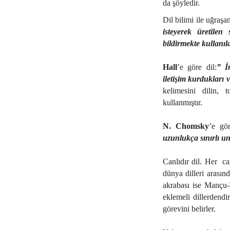
da şöyledir.
Dil bilimi ile uğraş
isteyerek üretilen
bildirmekte kullanıl
Hall
’e göre dil:
” İ
iletişim kurdukları v
kelimesini dilin,
kullanmıştır.
N. Chomsky
’e gö
uzunlukça sınırlı uns
Canlıdır dil. Her
ca
dünya dilleri arasın
akrabası ise Mançu-
eklemeli dillerdendi
görevini belirler.