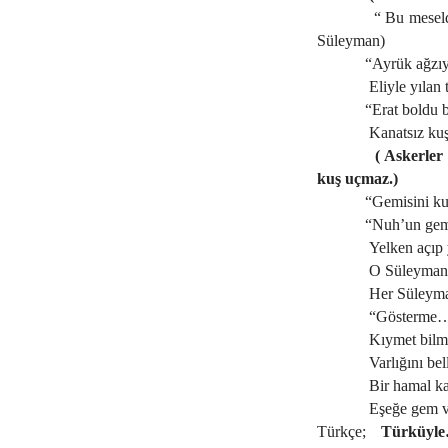
“ Bu meseld
Süleyman)
“Ayrük ağzıy
Eliyle yılan
“Erat boldu 
Kanatsız kuş
( Askerler
kuş uçmaz.)
“Gemisini kur
“Nuh’un gem
Yelken açıp 
O Süleyman k
Her Süleyman
“Gösterme… 
Kıymet bilme
Varlığını be
Bir hamal ka
Eşeğe gem v
Türkçe;
Türküyl