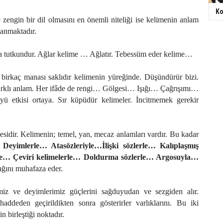
Ko
 zengin bir dil olmasını en önemli niteliği ise kelimenin anlam
lanmaktadır.
ra tutkundur. Ağlar kelime … Ağlatır. Tebessüm eder kelime…
 birkaç manası saklıdır kelimenin yüreğinde. Düşündürür bizi.
arklı anlam. Her ifâde de rengi… Gölgesi… Işığı… Çağrışımı…
yü etkisi ortaya. Sır küpüdür kelimeler. İncitmemek gerekir
sidir. Kelimenin; temel, yan, mecaz anlamları vardır. Bu kadar
;
Deyimlerle… Atasözleriyle…İlişki sözlerle… Kalıplaşmış
le… Çeviri kelimelerle… Doldurma sözlerle… Argosuyla…
ığını muhafaza eder.
imiz ve deyimlerimiz güçlerini sağduyudan ve sezgiden alır.
ddeden geçirildikten sonra gösterirler varlıklarını. Bu iki
in birleştiği noktadır.