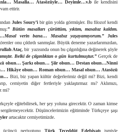
nla… Masalla… Atasözüyle… Deyimle…v.b
ile kendisini
vam ettirir.
arından
Jules Soury’i
bir gün yolda görmüşler. Bu filozof kendi
muş:
” Bütün masalları çürüttüm, yıktım, masalsız kaldım.
n…Masal verin bana… Masalsız yaşayamıyorum.”
Jules
örenler onu çıldırdı sanmışlar. Büyük deneme yazarlarımızdan,
ullah Ataç
, bir
yazısında onun bu çılgınlığına değinerek şöyle
amıştır. Belki de çılgınlıktan o gün kurtulmuştur.”
Gerçek de
ü olsun… Şarkı olsun… Şiir olsun… Destan olsun…Ninni
n… Hikâye olsun… Roman olsun… Masal olsun… Atasözü
sun…
Bizi, biz yapan kültür değerlerimiz değil mi? Bizi, kendi
ıp, cemiyetin diğer fertleriyle yaklaştırmaz mı? Aklımızı,
z mi?
kçeyle eğitebilirsek, her şey yoluna girecektir. O zaman kimse
 sergilemeyecektir. Düşüncelerimizin eğitiminde Türkçeye şaşı
yler
artacaktır cemiyetimizde.
ın üçüncü periyotunu
Türk Teceddüt Edebiyatı
ismiyle