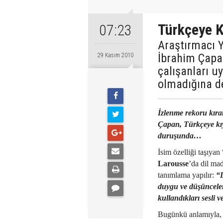
Türkçeye K
07:23
Araştırmacı Y
İbrahim Çapa
29 Kasım 2010
çalışanları u
olmadığına d
İzlenme rekoru kıran
Çapan, Türkçeye kı
duruşunda…
İsim özelliği taşıyan 
Larousse
’da dil ma
tanımlama yapılır:
“D
duygu ve düşünceleri
kullandıkları sesli v
Bugünkü anlamıyla, d