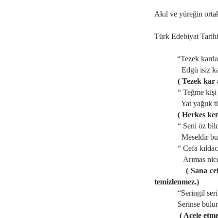
Akıl ve yüreğin ortak
Türk Edebiyat Tarihi
“Tezek karda
Edgü isiz k
( Tezek kar 
“ Teğme kişi
Yat yağuk t
( Herkes ken
“ Seni öz bi
Meseldir bu
“ Cefa kıldac
Arımas nice
( Sana ce
temizlenmez.)
“Seringil ser
Serinse bulu
( Acele etme