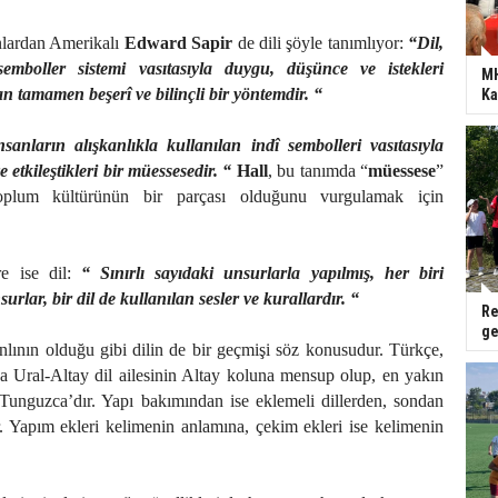
anlardan Amerikalı
Edward Sapir
de dili şöyle tanımlıyor:
“Dil,
 semboller sistemi vasıtasıyla duygu, düşünce ve istekleri
MH
an tamamen beşerî ve bilinçli bir yöntemdir. “
Ka
nsanların alışkanlıkla kullanılan indî sembolleri vasıtasıyla
e etkileştikleri bir müessesedir. “
Hall
, bu tanımda “
müessese
”
 toplum kültürünün bir parçası olduğunu vurgulamak için
re ise dil:
“ Sınırlı sayıdaki unsurlarla yapılmış, her biri
urlar, bir dil de kullanılan sesler ve kurallardır. “
Re
ge
nlının olduğu gibi dilin de bir geçmişi söz konusudur. Türkçe,
da Ural-Altay dil ailesinin Altay koluna mensup olup, en yakın
Tunguzca’dır. Yapı bakımından ise eklemeli dillerden, sondan
r. Yapım ekleri kelimenin anlamına, çekim ekleri ise kelimenin