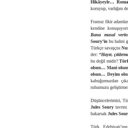
Hikâyeyle… Roma
koruyup, varlığını de
Fransız fikir adaml
kendine konuşuyor
Bana masal veri
Soury’in
bu halini g
Türkçe savaşçısı
Nur
der:
“Hayır, çıldırm
bu değil midir?
Türk
olsun… Mani olsu
olsun… Deyim ol
kabuğumuzdan çıkar
ruhumuzu geliştirme
Düşüncelerimizi, Tür
Jules Soury
tavrını
bakarsak
Jules Sour
Türk Edebiyatı’n