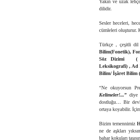
Yakın ve uzak lehçe
dilidir.
Sesler heceleri, hec
cümleleri oluşturur. 
Türkçe , çeşitli dil
Bilim(Fonetik), Fon
Söz Dizimi
(
Leksikografi) , Ad 
Bilim/ İşâret Bilim 
“Ne okuyorsun Pr
Kelimeler!...”
diye
dostluğu… Bir devle
ortaya koyabilir. İçi
Bizim temennimiz
H
ne de aşkları yıksı
bahar kokuları taşısı