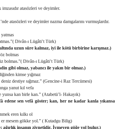
 imzasıdır atasözleri ve deyimler.
’nde atasözleri ve deyimler nazma damgalarını vurmuşlardır.
 yatmas
atmas.”( Divân-ı Lügâti’t Türk)
altında uzun süre kalmaz, iyi ile kötü birbirine karışmaz.)
 öz bolmas
üz bolmas.”( Divân-ı Lügâti’t Türk)
din gibi olmaz, yabancı ile yakın bir olmaz.)
ldiğinden kimse yığmaz
 deniz destiye sığmaz.” (Gencine-i Raz Tercümesi)
ınga yanut kıl vefa
 yunsa kan birle kan.” (Atabetü’l- Hakayık)
fâ edene sen vefâ göster; kan, her ne kadar kanla yıkansa
inmek eren kılkı ol
r er mesem gökke yol.” ( Kutadgu Bilig)
; ağırlık insanın ziynetidir. İvmeyen göğe yol bulur.)