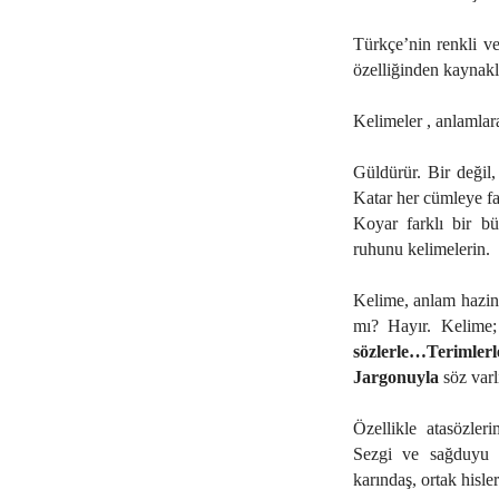
Türkçe’nin renkli ve
özelliğinden kaynak
Kelimeler , anlamla
Güldürür. Bir değil,
Katar her cümleye f
Koyar farklı bir bü
ruhunu kelimelerin.
Kelime, anlam hazine
mı? Hayır. Kelime
sözlerle…Terimler
Jargonuyla
söz varl
Özellikle atasözler
Sezgi ve sağduyu ha
karındaş, ortak hisler