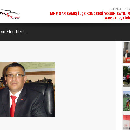
GERÇEKLEŞTIRI
GÜNCEL / 17
REKREATIF GEZI TURU, SPORSEVERLERI BIR ARAYA GETI
n Efendiler!...