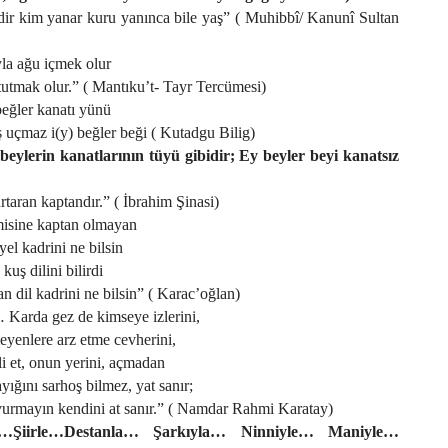
ir kim yanar kuru yanınca bile yaş” ( Muhibbî/ Kanunî Sultan
la ağu içmek olur
 tutmak olur.” ( Mantıku’t- Tayr Tercümesi)
beğler kanatı yünü
 uçmaz i(y) beğler beği ( Kutadgu Bilig)
 beylerin kanatlarının tüyü gibidir; Ey beyler beyi kanatsız
taran kaptandır.” ( İbrahim Şinasi)
isine kaptan olmayan
yel kadrini ne bilsin
uş dilini bilirdi
 dil kadrini ne bilsin” ( Karac’oğlan)
Karda gez de kimseye izlerini,
yenlere arz etme cevherini,
lli et, onun yerini, açmadan
yığını sarhoş bilmez, yat sanır;
urmayın kendini at sanır.” ( Namdar Rahmi Karatay)
e…Şiirle…Destanla… Şarkıyla… Ninniyle… Maniyle…