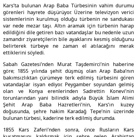
Kars’ta bulunan Arap Baba Türbesinin vahim durumu
görenleri hayrete düşürüyor. Üzerine televizyon verici
sistemlerinin kurulmuş olduğu türbenin ne sandukası
var nede mezar taşı. Altın aramak için türbenin harap
edildiğini dile getiren bazı vatandaşlar bu nedenle uzun
zamandır ziyaretçilerin bile ayaklarını kesmiş olduğunu
belirterek türbeye ne zaman el atılacağını merak
ettiklerini söyledi.
Sabah Gazetesi’nden Murat Taşdemirci’nin haberine
göre; 1855 yılında şehit düşmüş olan Arap Baba’nın
bakımsızlıktan çürümeye terk edilmiş türbesini gören
vatandaşlar isyan ediyor. Peygamber soyundan gelmiş
olan ve Konya erenlerinden Sadrettin Konevi’nin
torunlarından yani bilindik adıyla Büyük İslam Alimi
Şehit Arap Baba Hazretleri’nin, Kars’ın kuzey
doğusunda, şehre hakim Karadağ Tepe’nin üzerinde
bulunan türbesi, kaderine terk edilmiş durumda.
1855 Kars Zaferi’nden sonra, önce Rusların Kars
kuşatmasını kaldırmak için şehre gelen Arabistan