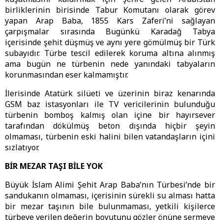
birliklerinin birisinde Tabur Komutanı olarak görev
yapan Arap Baba, 1855 Kars Zaferi’ni sağlayan
çarpışmalar sırasında Bugünkü Karadağ Tabya
içerisinde şehit düşmüş ve aynı yere gömülmüş bir Türk
subayıdır. Türbe tescil edilerek koruma altına alınmış
ama bugün ne türbenin nede yanındaki tabyaların
korunmasından eser kalmamıştır.
İlerisinde Atatürk silüeti ve üzerinin biraz kenarında
GSM baz istasyonları ile TV vericilerinin bulunduğu
türbenin bomboş kalmış olan içine bir hayırsever
tarafından dökülmüş beton dışında hiçbir şeyin
olmaması, türbenin eski halini bilen vatandaşların içini
sızlatıyor.
BİR MEZAR TAŞI BİLE YOK
Büyük İslam Alimi Şehit Arap Baba’nın Türbesi’nde bir
sandukanın olmaması, içerisinin sürekli su alması hatta
bir mezar taşının bile bulunmaması, yetkili kişilerce
türbeye verilen değerin boyutunu gözler önüne sermeye