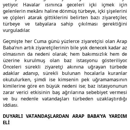
yetiyor. Havalar ısınınca geceleri içki içmek için
gelenlerin mekânı haline dönmüş türbeye, içki şişelerini
ve çöpleri atarak gittiklerini belirten bazı ziyaretçiler,
türbeye ve tabyalara sahip çıkılması gerektiğini
vurguladılar.
Geçmişte her Cuma günü yüzlerce ziyaretçisi olan Arap
Baba’nın artık ziyaretçilerinin bile yok denecek kadar az
olmasının da nedeni olarak; hem bakımsızlık hem de
üzerine kurulmuş olan baz istasyonu gösteriliyor.
Önceleri sürekli ziyaretçi akınına uğrayan türbede
adaklar adanıp, sürekli bulunan hocalarla kuranlar
okutulurken, şimdi ise kimsenin pek uğramamasının
kimilerine göre en büyük nedeni ise; baz istasyonunun
zarar verici etkisinin baş ağrılarına sebebiyet vermesi
ve bu nedenle vatandaşları türbeden uzaklaştırdığı
iddiası.
DUYARLI VATANDAŞLARDAN ARAP BABA’YA YARDIM
ELİ