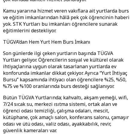
Kamu yararına hizmet veren vakıflara ait yurtlarda burs
ve eğitim imkanlarından hâlâ pek çok öğrencinin haberi
yok. STK Yurtları bu imkanları öğrencilere sunarak
eğitimlerini destekliyor.
TÜGVA’dan Hem Yurt Hem Burs İmkanı
Son günlerde ilgi çeken yurtların başında TÜGVA
Yurtları geliyor. Öğrencilerin sosyal ve kültürel olarak
ihtiyaçlarına uygun olarak tasarlanan yurtlarda ev
konforunda imkanlar dikkat çekiyor. Ayrıca “Yurt İhtiyaç
Bursu” kapsamında ihtiyacı olan öğrencilere %25, %50,
%75 ve %100 oranlarında burs desteği sağlanıyor.
Bütün TÜGVA Yurtlarında; kahvaltı, akşam yemeği, wifi,
7/24 sıcak su, merkezi ısıtma sistemi, ortak alan ve
öğrenci odası temizliği, çalışma odaları, mescit,
kütüphane, çok amaçlı salon, konferans salonu, çamaşır
odası ve ütü odası, valiz odası, ayakkabılık, revir,
güvenlik kameraları var.