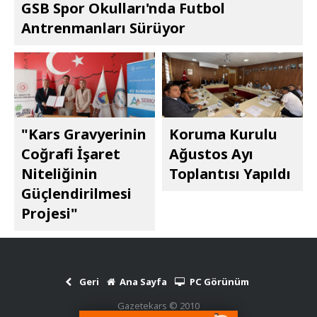
GSB Spor Okulları'nda Futbol
Antrenmanları Sürüyor
"Kars Gravyerinin
Koruma Kurulu
Coğrafi İşaret
Ağustos Ayı
Niteliğinin
Toplantısı Yapıldı
Güçlendirilmesi
Projesi"
Geri
Ana Sayfa
PC Görünüm
Gazetekars © 2010