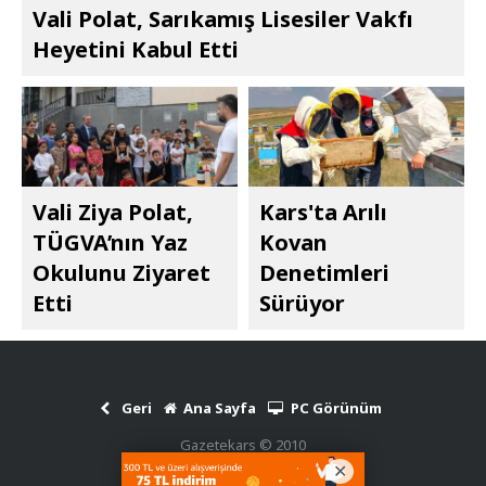
Vali Polat, Sarıkamış Lisesiler Vakfı
Heyetini Kabul Etti
Vali Ziya Polat,
Kars'ta Arılı
TÜGVA’nın Yaz
Kovan
Okulunu Ziyaret
Denetimleri
Etti
Sürüyor
Geri
Ana Sayfa
PC Görünüm
Gazetekars © 2010
Haber Scripti