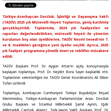
Türkiye-Azerbaycan Dostluk, İşbirliği ve Dayanışma Vakfı
(TADİV) 2025 yılı Mütevelli Heyeti Toplantısı, geniş katılımla
gerçekleştirildi. Toplantıda, 2024 yılı faaliyetleri ve
raporları değerlendirilirken, mütevelli heyeti ile yönetim
kurulunun boş olan üyeliklerine, TADİV Resmî Senedi’nin 7.
ve 8. maddeleri gereğince yeni üyeler seçildi. Ayrıca, 2025
yılı faaliyet programına yönelik öneri ve teklifler müzakere
edildi.
TADİV Başkanı Prof. Dr. Aygün Attar’ın açılış konuşmasıyla
başlayan toplantıya, Prof. Dr. Nejdet Bora Sayın başkanlık etti.
Toplantının sekreterliğini ise TADİV Genel Koordinatörü Ali Ekber
Tufan üstlendi.
Toplantıya, Azerbaycan Cumhuriyeti Türkiye Büyükelçisi Reşad
Memmedov, Türkiye-Azerbaycan Parlamentolar Arası Dostluk
Grubu Başkanı ve İstanbul Milletvekili Şamil Ayrım, Iğdır
Milletvekili Cantürk Alagöz, Türk-Japon Vakfı Başkanı Prof. Dr.