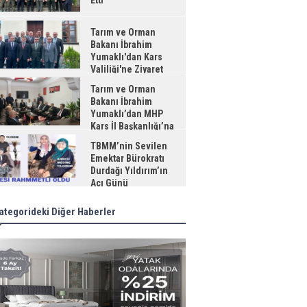
Etti
Tarım ve Orman
Bakanı İbrahim
Yumaklı'dan Kars
Valiliği'ne Ziyaret
Tarım ve Orman
Bakanı İbrahim
Yumaklı’dan MHP
Kars İl Başkanlığı’na
aret
TBMM’nin Sevilen
Emektar Bürokratı
Durdağı Yıldırım’ın
Acı Günü
ategorideki Diğer Haberler