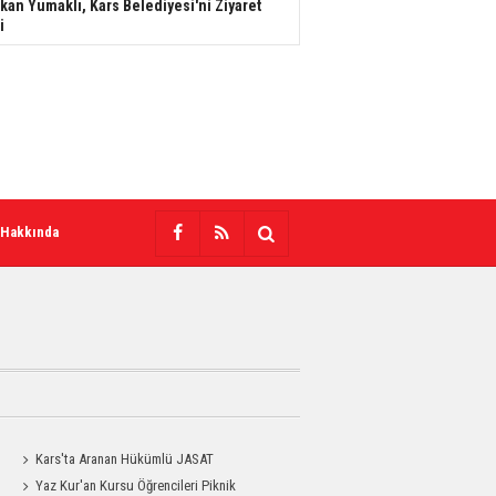
kan Yumaklı, Kars Belediyesi'ni Ziyaret
i
 Hakkında
Kars'ta Aranan Hükümlü JASAT
Operasyonuyla Yakalandı
Yaz Kur'an Kursu Öğrencileri Piknik