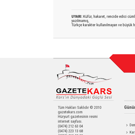
UYARI:
Küfür, hakaret, rencide edici cümlel
yazılmamış,
Türkçe karakter kullanılmayan ve büyük h
Günün
Tüm Hakları Saklıdır © 2010
gazetekars.com
Hüryurt gazetesinin resmi
internet sayfası.
Den
(0474) 212 63 04
(0474) 223 13 68
Okula 
Kar