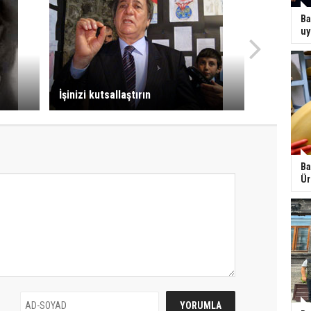
Ba
uy
İşinizi kutsallaştırın
Ba
Ür