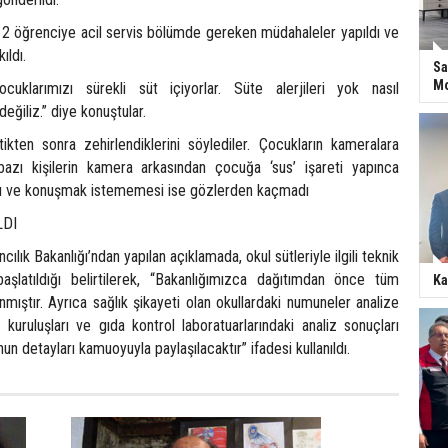
12 öğrenciye acil servis bölümde gereken müdahaleler yapıldı ve
ıldı.
Sa
Mo
ocuklarımızı sürekli süt içiyorlar. Süte alerjileri yok nasıl
değiliz.” diye konuştular.
tikten sonra zehirlendiklerini söylediler. Çocukların kameralara
bazı kişilerin kamera arkasından çocuğa ‘sus’ işareti yapınca
ı ve konuşmak istememesi ise gözlerden kaçmadı
LDI
ılık Bakanlığı’ndan yapılan açıklamada, okul sütleriyle ilgili teknik
aşlatıldığı belirtilerek, “Bakanlığımızca dağıtımdan önce tüm
Ka
mıştır. Ayrıca sağlık şikayeti olan okullardaki numuneler analize
k kuruluşları ve gıda kontrol laboratuarlarındaki analiz sonuçları
un detayları kamuoyuyla paylaşılacaktır” ifadesi kullanıldı.