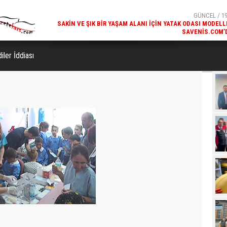
SAVENIS.COM’
GÜNCEL / 18
KARS'IN TURIZM POTANSIYELI BAKÜ'DE TANITI
iler İddiası