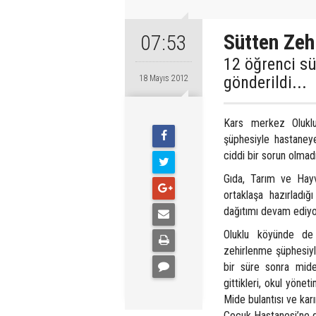
Sütten Zehi
07:53
12 öğrenci s
gönderildi...
18 Mayıs 2012
Kars merkez Oluklu
şüphesiyle hastaneye
ciddi bir sorun olmadı
Gıda, Tarım ve Hayva
ortaklaşa hazırladı
dağıtımı devam ediyo
Oluklu köyünde de 
zehirlenme şüphesiyle
bir süre sonra mide
gittikleri, okul yöne
Mide bulantısı ve kar
Çocuk Hastanesi’ne g