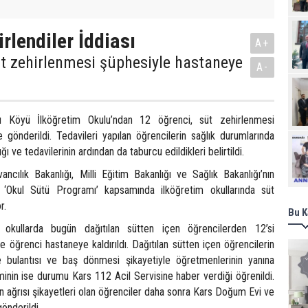
rlendiler İddiası
A+
üt zehirlenmesi şüphesiyle hastaneye
A-
 Köyü İlköğretim Okulu’ndan 12 öğrenci, süt zehirlenmesi
 gönderildi. Tedavileri yapılan öğrencilerin sağlık durumlarında
Ziy
ğı ve tedavilerinin ardından da taburcu edildikleri belirtildi.
ncılık Bakanlığı, Milli Eğitim Bakanlığı ve Sağlık Bakanlığı’nın
ğı ‘Okul Sütü Programı’ kapsamında ilköğretim okullarında süt
r.
Bu K
okullarda bugün dağıtılan sütten içen öğrencilerden 12’si
 öğrenci hastaneye kaldırıldı. Dağıtılan sütten içen öğrencilerin
 bulantısı ve baş dönmesi şikayetiyle öğretmenlerinin yanına
timinin ise durumu Kars 112 Acil Servisine haber verdiği öğrenildi.
ın ağrısı şikayetleri olan öğrenciler daha sonra Kars Doğum Evi ve
önderildi.