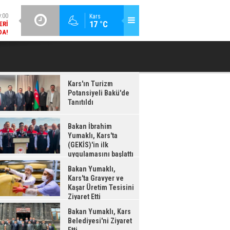
DA!
GÜNCEL / 18:37
Kars
:38
17 °C
BAKAN İBRAHIM YUMAKLI, KARS'TA (GEKİS)'IN ILK
BA
LDI
UYGULAMASINI BAŞLATTI
Kars'ın Turizm
Potansiyeli Bakü'de
Tanıtıldı
Bakan İbrahim
Yumaklı, Kars'ta
(GEKİS)'in ilk
uygulamasını başlattı
Bakan Yumaklı,
Kars'ta Gravyer ve
Kaşar Üretim Tesisini
Ziyaret Etti
Bakan Yumaklı, Kars
Belediyesi'ni Ziyaret