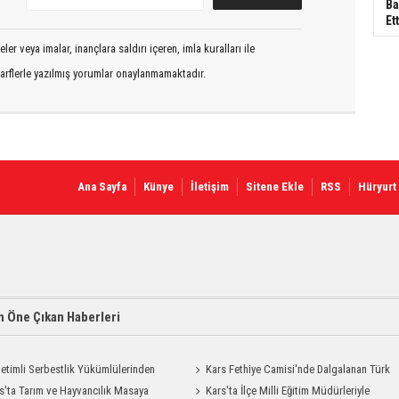
Ba
Ett
er veya imalar, inançlara saldırı içeren, imla kuralları ile
arflerle yazılmış yorumlar onaylanmamaktadır.
Ana Sayfa
Künye
İletişim
Sitene Ekle
RSS
Hüryurt
 Öne Çıkan Haberleri
etimli Serbestlik Yükümlülerinden
Kars Fethiye Camisi'nde Dalgalanan Türk
Temizlik Desteği
s'ta Tarım ve Hayvancılık Masaya
Bayrağı Görenlerin Beğenisini Topladı
Kars'ta İlçe Milli Eğitim Müdürleriyle