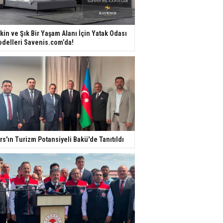
kin ve Şık Bir Yaşam Alanı İçin Yatak Odası
delleri Savenis.com’da!
rs'ın Turizm Potansiyeli Bakü'de Tanıtıldı