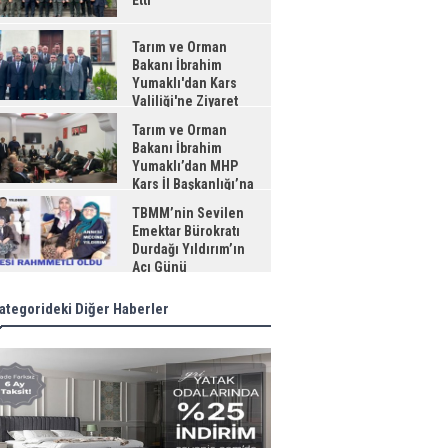
Etti
Tarım ve Orman
Bakanı İbrahim
Yumaklı'dan Kars
Valiliği'ne Ziyaret
Tarım ve Orman
Bakanı İbrahim
Yumaklı’dan MHP
Kars İl Başkanlığı’na
aret
TBMM’nin Sevilen
Emektar Bürokratı
Durdağı Yıldırım’ın
Acı Günü
ategorideki Diğer Haberler