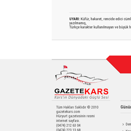
UYARI:
Küfür, hakaret, rencide edici cümlel
yazılmamış,
Türkçe karakter kullanılmayan ve büyük h
Günün
Tüm Hakları Saklıdır © 2010
gazetekars.com
Hüryurt gazetesinin resmi
internet sayfası.
Den
(0474) 212 63 04
(0474) 223 13 68