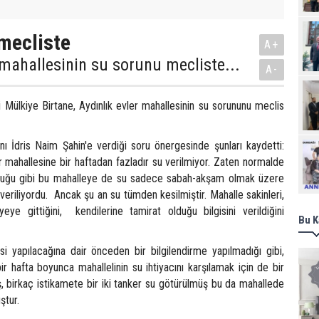
mecliste
A+
 mahallesinin su sorunu mecliste...
A-
 Mülkiye Birtane, Aydınlık evler mahallesinin su sorununu meclis
Ziy
anı İdris Naim Şahin'e verdiği soru önergesinde şunları kaydetti:
er mahallesine bir haftadan fazladır su verilmiyor. Zaten normalde
duğu gibi bu mahalleye de su sadece sabah-akşam olmak üzere
 veriliyordu. Ancak şu an su tümden kesilmiştir. Mahalle sakinleri,
eye gittiğini, kendilerine tamirat olduğu bilgisini verildiğini
Bu K
si yapılacağına dair önceden bir bilgilendirme yapılmadığı gibi,
r hafta boyunca mahallelinin su ihtiyacını karşılamak için de bir
, birkaç istikamete bir iki tanker su götürülmüş bu da mahallede
ştur.