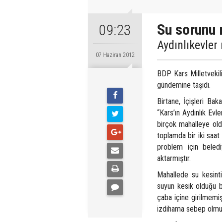
Su sorunu 
09:23
Aydınlıkevler
07 Haziran 2012
BDP Kars Milletvekili
gündemine taşıdı.
Birtane, İçişleri Bak
“Kars’ın Aydınlık Evl
birçok mahalleye ol
toplamda bir iki saat
problem için belediy
aktarmıştır.
Mahallede su kesinti
suyun kesik olduğu bi
çaba içine girilmemiş
izdihama sebep olmu