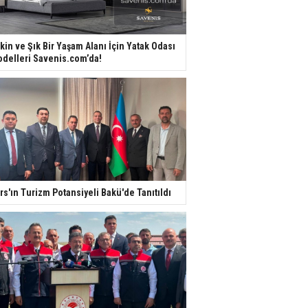
kin ve Şık Bir Yaşam Alanı İçin Yatak Odası
delleri Savenis.com’da!
rs'ın Turizm Potansiyeli Bakü'de Tanıtıldı