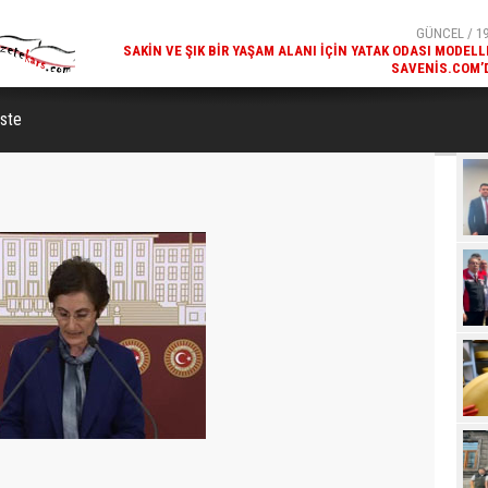
SAVENIS.COM’
GÜNCEL / 18
KARS'IN TURIZM POTANSIYELI BAKÜ'DE TANITI
iste