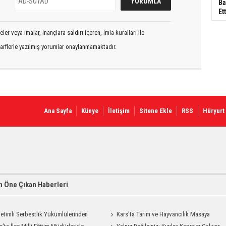
Ba
Ett
er veya imalar, inançlara saldırı içeren, imla kuralları ile
arflerle yazılmış yorumlar onaylanmamaktadır.
Ana Sayfa
Künye
İletişim
Sitene Ekle
RSS
Hüryurt
 Öne Çıkan Haberleri
etimli Serbestlik Yükümlülerinden
Kars'ta Tarım ve Hayvancılık Masaya