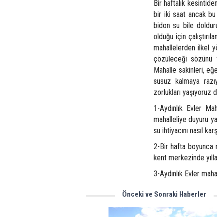
Bir haftalık kesinti
bir iki saat ancak bu
bidon su bile doldur
olduğu için çalıştırı
mahallelerden ilkel 
çözüleceği sözünü 
Mahalle sakinleri, eğ
susuz kalmaya razıy
zorlukları yaşıyoruz d
1-Aydınlık Evler Mah
mahalleliye duyuru ya
su ihtiyacını nasıl kar
2-Bir hafta boyunca m
kent merkezinde yıl
3-Aydınlık Evler mah
Önceki ve Sonraki Haberler