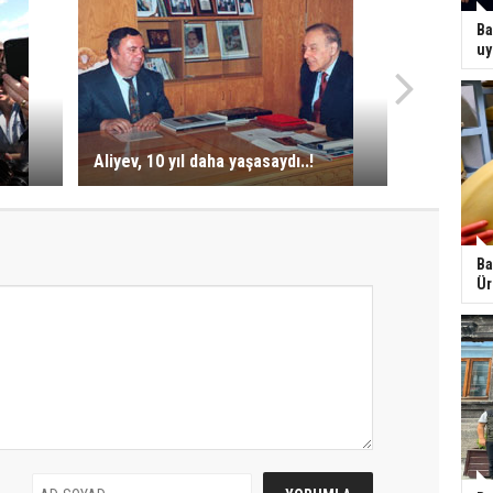
Ba
uy
Aliyev, 10 yıl daha yaşasaydı..!
Ba
Ür