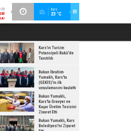
DA!
GÜNCEL / 18:37
Kars
:38
23 °C
BAKAN İBRAHIM YUMAKLI, KARS'TA (GEKİS)'IN ILK
BA
LDI
UYGULAMASINI BAŞLATTI
Kars'ın Turizm
Potansiyeli Bakü'de
Tanıtıldı
Bakan İbrahim
Yumaklı, Kars'ta
(GEKİS)'in ilk
uygulamasını başlattı
Bakan Yumaklı,
Kars'ta Gravyer ve
Kaşar Üretim Tesisini
Ziyaret Etti
Bakan Yumaklı, Kars
Belediyesi'ni Ziyaret