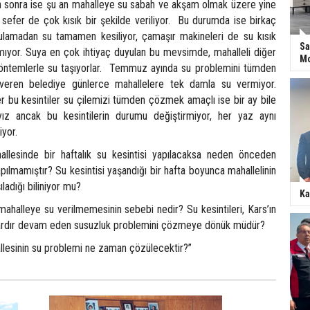
den sonra ise şu an mahalleye su sabah ve akşam olmak üzere yine
 sefer de çok kısık bir şekilde veriliyor. Bu durumda ise birkaç
ulamadan su tamamen kesiliyor, çamaşır makineleri de su kısık
Sa
lamıyor. Suya en çok ihtiyaç duyulan bu mevsimde, mahalleli diğer
Mo
yöntemlerle su taşıyorlar. Temmuz ayında su problemini tümden
veren belediye günlerce mahallelere tek damla su vermiyor.
er bu kesintiler su çilemizi tümden çözmek amaçlı ise bir ay bile
ız ancak bu kesintilerin durumu değiştirmiyor, her yaz aynı
iyor.
allesinde bir haftalık su kesintisi yapılacaksa neden önceden
pılmamıştır? Su kesintisi yaşandığı bir hafta boyunca mahallelinin
şıladığı biliniyor mu?
Ka
ahalleye su verilmemesinin sebebi nedir? Su kesintileri, Kars’ın
lardır devam eden susuzluk problemini çözmeye dönük müdür?
allesinin su problemi ne zaman çözülecektir?”