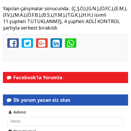
Yapılan çalışmalar sonucunda ; (Ç.Ş.Ö.),(G.N.),(Ö.F.C.),(E.M.),
(F.V.),(M.A.),(Ö.F.B.),(B.S.),(Y.M.),(T.G.K.),(H.H.) isimli
11 şüpheli TUTUKLANMIŞ, 4 şüpheli ADLİ KONTROL
şartıyla serbest bırakıldı
Facebook'la Yorumla
İlk yorum yazan siz olun
Adınız