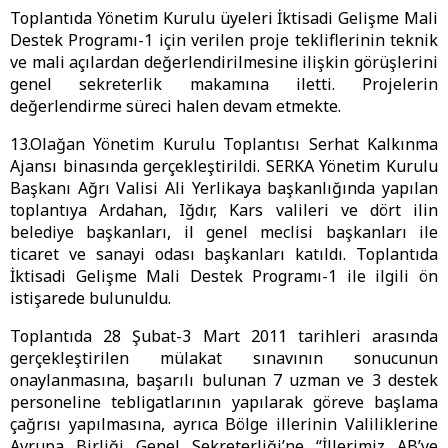
Toplantıda Yönetim Kurulu üyeleri İktisadi Gelişme Mali
Destek Programı-1 için verilen proje tekliflerinin teknik
ve mali açılardan değerlendirilmesine ilişkin görüşlerini
genel sekreterlik makamına iletti. Projelerin
değerlendirme süreci halen devam etmekte.
13.Olağan Yönetim Kurulu Toplantısı Serhat Kalkınma
Ajansı binasında gerçekleştirildi. SERKA Yönetim Kurulu
Başkanı Ağrı Valisi Ali Yerlikaya başkanlığında yapılan
toplantıya Ardahan, Iğdır, Kars valileri ve dört ilin
belediye başkanları, il genel meclisi başkanları ile
ticaret ve sanayi odası başkanları katıldı. Toplantıda
İktisadi Gelişme Mali Destek Programı-1 ile ilgili ön
istişarede bulunuldu.
Toplantıda 28 Şubat-3 Mart 2011 tarihleri arasında
gerçekleştirilen mülakat sınavının sonucunun
onaylanmasına, başarılı bulunan 7 uzman ve 3 destek
personeline tebligatlarının yapılarak göreve başlama
çağrısı yapılmasına, ayrıca Bölge illerinin Valiliklerine
Avrupa Birliği Genel Sekreterliği’ne “İllerimiz AB’ye