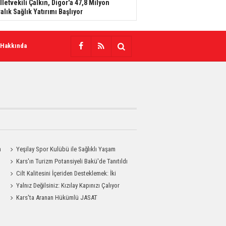
lletvekili Çalkın, Digor'a 47,8 Milyon
ralık Sağlık Yatırımı Başlıyor
 Hakkında
n
Yeşilay Spor Kulübü ile Sağlıklı Yaşam
Mesajı Sahaya Taşındı
Kars'ın Turizm Potansiyeli Bakü'de Tanıtıldı
Cilt Kalitesini İçeriden Desteklemek: İki
Enjeksiyon Uygulamasının Karşılaştırması
Yalnız Değilsiniz: Kızılay Kapınızı Çalıyor
Kars'ta Aranan Hükümlü JASAT
Operasyonuyla Yakalandı