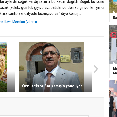
l bu aylarda soğuk vardıysa ama bu kadar değildi. Soğuk bu sene
kazak, yelek, gömlek giyiyoruz, batıda ise denize giriyorlar. Şimdi
klara sarılıp sandalyede büzüşüyoruz" diye konuştu.
Ka
en Hava Montları Çıkarttı
Mi
Me
Özel sektör Sarıkamış’a yöneliyor