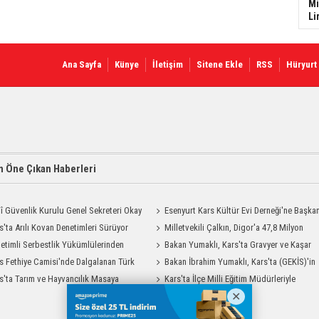
Mi
Li
Ana Sayfa
Künye
İletişim
Sitene Ekle
RSS
Hüryurt
 Öne Çıkan Haberleri
lî Güvenlik Kurulu Genel Sekreteri Okay
Esenyurt Kars Kültür Evi Derneği'ne Başka
 Kars'ta
s'ta Arılı Kovan Denetimleri Sürüyor
Vekili Can Aksoy'dan ziyaret
Milletvekili Çalkın, Digor'a 47,8 Milyon
etimli Serbestlik Yükümlülerinden
Liralık Sağlık Yatırımı Başlıyor
Bakan Yumaklı, Kars'ta Gravyer ve Kaşar
Temizlik Desteği
s Fethiye Camisi'nde Dalgalanan Türk
Üretim Tesisini Ziyaret Etti
Bakan İbrahim Yumaklı, Kars'ta (GEKİS)'in
 Görenlerin Beğenisini Topladı
s'ta Tarım ve Hayvancılık Masaya
ilk uygulamasını başlattı
Kars'ta İlçe Milli Eğitim Müdürleriyle
ı
Değerlendirme Toplantısı