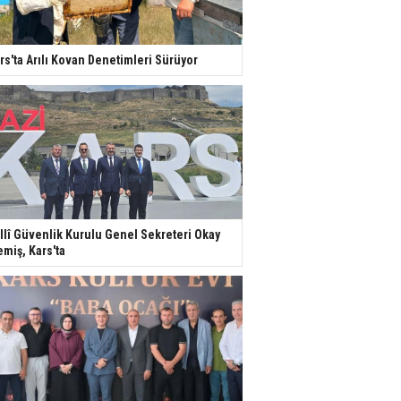
rs'ta Arılı Kovan Denetimleri Sürüyor
llî Güvenlik Kurulu Genel Sekreteri Okay
miş, Kars'ta