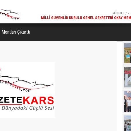
GÜNCEL / 20:18
GÜNCEL / 20
ETIMLERI SÜRÜYOR
MILLÎ GÜVENLIK KURULU GENEL SEKRETERI OKAY MEM
KARS
Montları Çıkarttı