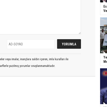
Es
Ve
Ye
er veya imalar, inançlara saldırı içeren, imla kuralları ile
Me
arflerle yazılmış yorumlar onaylanmamaktadır.