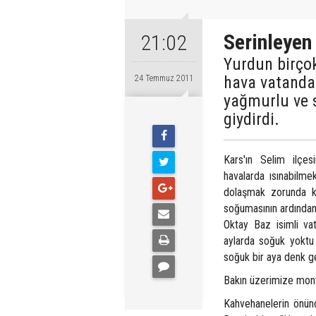
Serinleyen
21:02
Yurdun birçok
hava vatandaş
24 Temmuz 2011
yağmurlu ve s
giydirdi.
Kars'ın Selim ilçe
havalarda ısınabilm
dolaşmak zorunda ka
soğumasının ardından
Oktay Baz isimli va
aylarda soğuk yoktu
soğuk bir aya denk g
Bakın üzerimize mont
Kahvehanelerin önünd