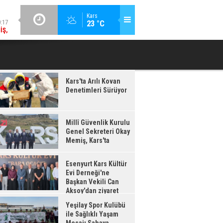
:17
GÜNCEL / 20:16
Kars
23 °C
IŞ,
ESENYURT KARS KÜLTÜR EVI DERNEĞI'NE BAŞKAN VEKILI CAN
YEŞILAY 
'TA
AKSOY'DAN ZIYARET
Kars'ta Arılı Kovan
Denetimleri Sürüyor
Millî Güvenlik Kurulu
Genel Sekreteri Okay
Memiş, Kars'ta
Esenyurt Kars Kültür
Evi Derneği'ne
Başkan Vekili Can
Aksoy'dan ziyaret
Yeşilay Spor Kulübü
ile Sağlıklı Yaşam