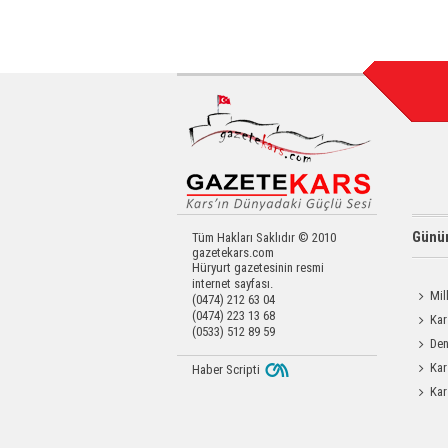
Günün
Tüm Hakları Saklıdır © 2010
gazetekars.com
Hüryurt gazetesinin resmi
internet sayfası.
Mil
(0474) 212 63 04
(0474) 223 13 68
Memiş,
Kar
(0533) 512 89 59
Den
Okula 
Kar
Haber Scripti
Bayrağı
Kar
Yatırıld