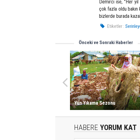
Demirci ise, "Her yı
çok fazla oldu bakın 
bizlerde burada kaza
Etiketler :
Serinley
Önceki ve Sonraki Haberler
Yün Yıkama Sezonu
HABERE
YORUM KAT