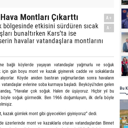
 Hava Montları Çıkarttı
A+
 bölgesinde etkisini sürdüren sıcak
A-
ları bunaltırken Kars'ta ise
erin havalar vatandaşlara montlarını
sine bağlı köylerde yaşayan vatandaşlar yağmurlu ve soğuk
ek için gün boyu mont ve kazak giyinerek cadde ve sokaklarda
lıyorlar. Köyde aniden bastıran yağmurlardan sonra havaların
 vatandaşlar evlerine soba kurmaya başladı. Beyköyü'nden gelen
Bu K
tandaş, "Havalar çok soğuk. Halen de üşüyoruz. Hiçbir yıl bu
 böyle soğuk görmedik. Ben 1966 doğumluyum, ilk defa böyle
elmişiz.
, kazak gömlek mont gibi giyecekleri giyiniyoruz" dedi.
e üzerlerinde mont ve kazaklarla oturan vatandaşlardan Binnet