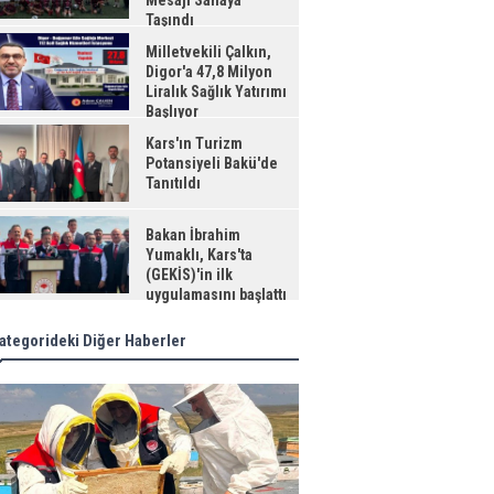
Mesajı Sahaya
Taşındı
Milletvekili Çalkın,
Digor'a 47,8 Milyon
Liralık Sağlık Yatırımı
Başlıyor
Kars'ın Turizm
Potansiyeli Bakü'de
Tanıtıldı
Bakan İbrahim
Yumaklı, Kars'ta
(GEKİS)'in ilk
uygulamasını başlattı
ategorideki Diğer Haberler