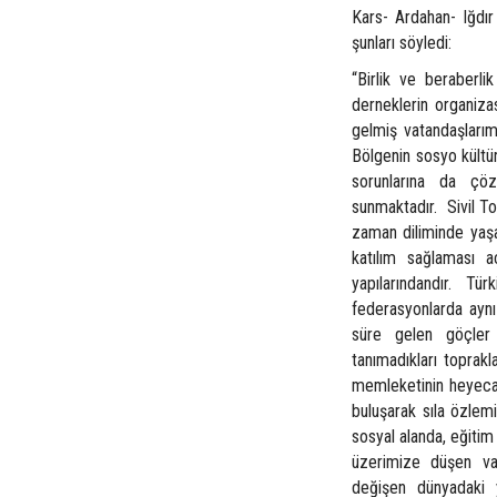
Kars- Ardahan- Iğdır
şunları söyledi:
“Birlik ve beraberli
derneklerin organiza
gelmiş vatandaşlarım
Bölgenin sosyo kültü
sorunlarına da çöz
sunmaktadır. Sivil T
zaman diliminde yaşa
katılım sağlaması 
yapılarındandır. Tü
federasyonlarda aynı 
süre gelen göçler n
tanımadıkları toprak
memleketinin heyecan
buluşarak sıla özlemi
sosyal alanda, eğitim 
üzerimize düşen vaz
değişen dünyadaki 