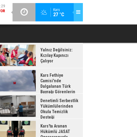
GÜNCEL / 12:26
:28
Kars
27 °C
DENETIMLI SERBESTLIK YÜKÜMLÜLERINDEN OKULA TEMIZLIK
KA
AĞI
DESTEĞI
ADI
Yalnız Değilsiniz:
Kızılay Kapınızı
Çalıyor
Kars Fethiye
Camisi'nde
Dalgalanan Türk
Bayrağı Görenlerin
enisini Topladı
Denetimli Serbestlik
Yükümlülerinden
Okula Temizlik
Desteği
Kars'ta Aranan
Hükümlü JASAT