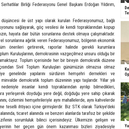
 Serhatlılar Birliği Federasyonu Genel Başkanı Erdoğan Yıldırım,
De
Te
k düşüncesi ile üst yapı olarak kurulan Federasyonumuz, bağlı
syonunu sağlayarak, göç vesilesi ile kendi topraklarından kopup
ızın, hayata dair bütün sorunlarına destek olmaya çalışmaktadır.
rel sorunlarına ağırlık veren Federasyonumuz, bölgenin ekonomik
üm önerileri getirerek, raporlar halinde gerekli kurumlara
oplum Kuruluşlarının, demokrasinin vazgeçilmez unsuru olduğu bir
maktayız. Toplum içerisinde her bir bireyin demokratik düzene
açısından Sivil Toplum Kuruluşları günümüzün olmazsa olmaz
Ka
rkiye genelinde yapılarını sürdüren hemşehri dernekleri ve
Op
minvalde demokratik toplum düzeninin yapı taşlarıdır. Yıllar yılı
edeniyle insanlar kendi topraklarından ayrılıp bilmedikleri,
lara yerleşerek doyduğu yere değil, doğduğu yere sahip çıkarak
ını, özlemini hemşehrileriyle aynı mahallelerde, aynı kahvelerde
ne teselli ihtiyacı içine girmişlerdir. Biz STK olarak Türkiye’deki
alanında, ticaret alanında ve benzeri alanlarda tarafsız bir şekilde
ifenin sorumluluk bilinci içerisindeyiz. Ülkemizin gelişen ve
Ya
yerinin her geçen gün önem kazanması bizleri ziyadesiyle