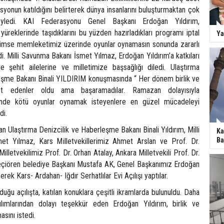
yonun katıldığını belirterek dünya insanlarını buluşturmaktan çok
yledi. KAI Federasyonu Genel Başkanı Erdoğan Yıldırım,
ı yüreklerinde taşıdıklarını bu yüzden hazırladıkları programı iptal
Ya
“ Kimse memleketimiz üzerinde oyunlar oynamasın sonunda zararlı
edi. Milli Savunma Bakanı İsmet Yılmaz, Erdoğan Yıldırım’a katkıları
e şehit ailelerine ve milletimize başsağlığı diledi. Ulaştırma
eşme Bakanı Binali YILDIRIM konuşmasında “ Her dönem birlik ve
ast edenler oldu ama başaramadılar. Ramazan dolayısıyla
nde kötü oyunlar oynamak isteyenlere en güzel mücadeleyi
di.
an Ulaştırma Denizcilik ve Haberleşme Bakanı Binali Yıldırım, Milli
Ka
Ba
t Yılmaz, Kars Milletvekillerimiz Ahmet Arslan ve Prof. Dr.
illetvekilimiz Prof. Dr. Orhan Atalay, Ankara Milletvekili Prof. Dr.
eçiören belediye Başkanı Mustafa AK, Genel Başkanımız Erdoğan
erek Kars- Ardahan- Iğdır Serhatlılar Evi Açılışı yaptılar.
lduğu açılışta, katılan konuklara çeşitli ikramlarda bulunuldu. Daha
ılımlarından dolayı teşekkür eden Erdoğan Yıldırım, birlik ve
sını istedi.