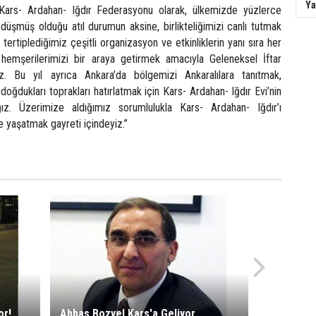
Ya
. Kars- Ardahan- Iğdır Federasyonu olarak, ülkemizde yüzlerce
düşmüş olduğu atıl durumun aksine, birlikteliğimizi canlı tutmak
 tertiplediğimiz çeşitli organizasyon ve etkinliklerin yanı sıra her
hemşerilerimizi bir araya getirmek amacıyla Geleneksel İftar
. Bu yıl ayrıca Ankara’da bölgemizi Ankaralılara tanıtmak,
oğdukları toprakları hatırlatmak için Kars- Ardahan- Iğdır Evi’nin
ğız. Üzerimize aldığımız sorumlulukla Kars- Ardahan- Iğdır’ı
 yaşatmak gayreti içindeyiz.”
or!
Abbas Bozyel Kars'a Geliyor