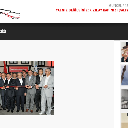
GÜNCEL / 12
KARS FETHIYE CAMISI'NDE DALGALANAN TÜRK BAYR
GÖRENLERIN BEĞENISINI TOPL
ıldı
Beğ