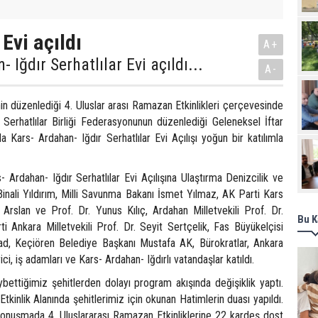
 Evi açıldı
A+
 Iğdır Serhatlılar Evi açıldı...
A-
n düzenlediği 4. Uluslar arası Ramazan Etkinlikleri çerçevesinde
 Serhatlılar Birliği Federasyonunun düzenlediği Geleneksel İftar
Kars- Ardahan- Iğdır Serhatlılar Evi Açılışı yoğun bir katılımla
 Ardahan- Iğdır Serhatlılar Evi Açılışına Ulaştırma Denizcilik ve
nali Yıldırım, Milli Savunma Bakanı İsmet Yılmaz, AK Parti Kars
 Arslan ve Prof. Dr. Yunus Kılıç, Ardahan Milletvekili Prof. Dr.
Bu K
i Ankara Milletvekili Prof. Dr. Seyit Sertçelik, Fas Büyükelçisi
, Keçiören Belediye Başkanı Mustafa AK, Bürokratlar, Ankara
ci, iş adamları ve Kars- Ardahan- Iğdırlı vatandaşlar katıldı.
ettiğimiz şehitlerden dolayı program akışında değişiklik yaptı.
Etkinlik Alanında şehitlerimiz için okunan Hatimlerin duası yapıldı.
onuşmada 4. Uluslararası Ramazan Etkinliklerine 22 kardeş dost