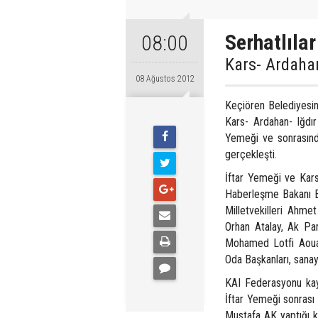
Serhatlılar
08:00
Kars- Ardahan-
08 Ağustos 2012
Keçiören Belediyesini
Kars- Ardahan- Iğdır
Yemeği ve sonrasında 
gerçekleşti.
İftar Yemeği ve Kars-
Haberleşme Bakanı Bi
Milletvekilleri Ahmet
Orhan Atalay, Ak Part
Mohamed Lotfi Aouad
Oda Başkanları, sanayi
KAI Federasyonu kayb
İftar Yemeği sonrası 
Mustafa AK yaptığı k