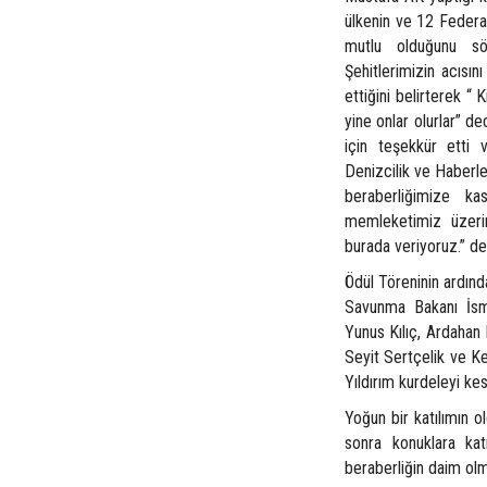
ülkenin ve 12 Federas
mutlu olduğunu sö
Şehitlerimizin acısın
ettiğini belirterek 
yine onlar olurlar” d
için teşekkür etti v
Denizcilik ve Haberl
beraberliğimize k
memleketimiz üzeri
burada veriyoruz.” de
Ödül Töreninin ardınd
Savunma Bakanı İsme
Yunus Kılıç, Ardahan M
Seyit Sertçelik ve K
Yıldırım kurdeleyi kes
Yoğun bir katılımın o
sonra konuklara kat
beraberliğin daim olma