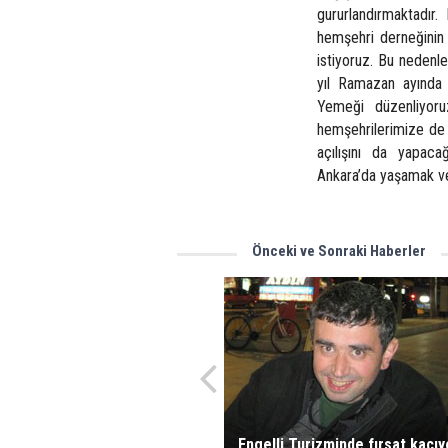
gururlandırmaktadır
hemşehri derneğinin 
istiyoruz. Bu nedenle
yıl Ramazan ayında 
Yemeği düzenliyoruz
hemşehrilerimize de d
açılışını da yapaca
Ankara’da yaşamak ve
Önceki ve Sonraki Haberler
Engelli Turizminde fırsat kaçıy