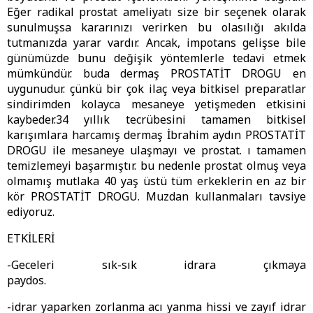
Eğer radikal prostat ameliyatı size bir seçenek olarak
sunulmuşsa kararınızı verirken bu olasılığı akılda
tutmanızda yarar vardır. Ancak, impotans gelişse bile
günümüzde bunu değişik yöntemlerle tedavi etmek
mümkündür. buda dermaş PROSTATİT DROGU en
uygunudur. çünkü bir çok ilaç veya bitkisel preparatlar
sindirimden kolayca mesaneye yetişmeden etkisini
kaybeder.34 yıllık tecrübesini tamamen bitkisel
karışımlara harcamış dermaş İbrahim aydın PROSTATİT
DROGU ile mesaneye ulaşmayı ve prostat. ı tamamen
temizlemeyi başarmıştır. bu nedenle prostat olmuş veya
olmamış mutlaka 40 yaş üstü tüm erkeklerin en az bir
kör PROSTATİT DROGU. Muzdan kullanmaları tavsiye
ediyoruz.
ETKİLERİ
-Geceleri sık-sık idrara çıkmaya
paydos.
-idrar yaparken zorlanma acı yanma hissi ve zayıf idrar