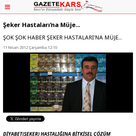
Şeker Hastaları’na Müje...
ŞOK ŞOK HABER ŞEKER HASTALARI’NA MÜJE...
11 Nisan 2012 Çarşamba 12:10
DİYABET(ŞEKER) HASTALIĞINA BİTKİSEL ÇÖZÜM