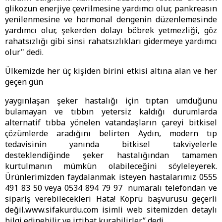
glikozun enerjiye çevrilmesine yardımcı olur, pankreasın
yenilenmesine ve hormonal dengenin düzenlemesinde
yardımcı olur, şekerden dolayı böbrek yetmezliği, göz
rahatsızlığı gibi sinsi rahatsızlıkları gidermeye yardımcı
olur" dedi.
Ülkemizde her üç kişiden birini etkisi altına alan ve her
geçen gün
yaygınlaşan şeker hastalığı için tıptan umduğunu
bulamayan ve tıbbın yetersiz kaldığı durumlarda
alternatif tıbba yönelen vatandaşların çareyi bitkisel
çözümlerde aradığını belirten Aydın, modern tıp
tedavisinin yanında bitkisel takviyelerle
desteklendiğinde şeker hastalığından tamamen
kurtulmanın mümkün olabileceğini söyleleyerek.
Ürünlerimizden faydalanmak isteyen hastalarımız 0555
491 83 50 veya 0534 894 79 97 numaralı telefondan ve
sipariş verebilecekleri Hata! Köprü başvurusu geçerli
değil.www.sifakurdu.com isimli web sitemizden detaylı
bilgi edinebilir ve irtibat kurabilirler” dedi.