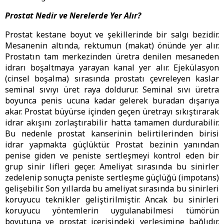
Prostat Nedir ve Nerelerde Yer Alır?
Prostat kestane boyut ve şekillerinde bir salgı bezidir.
Mesanenin altında, rektumun (makat) önünde yer alır.
Prostatın tam merkezinden üretra denilen mesaneden
idrarı boşaltmaya yarayan kanal yer alır. Ejekülasyon
(cinsel boşalma) sırasında prostatı çevreleyen kaslar
seminal sıvıyı üret raya doldurur. Seminal sıvı üretra
boyunca penis ucuna kadar gelerek buradan dışarıya
akar. Prostat büyürse içinden geçen üretrayı sıkıştırarak
idrar akışını zorlaştırabilir hatta tamamen durdurabilir.
Bu nedenle prostat kanserinin belirtilerinden birisi
idrar yapmakta güçlüktür. Prostat bezinin yanından
penise giden ve peniste sertleşmeyi kontrol eden bir
grup sinir lifleri geçer. Ameliyat sırasında bu sinirler
zedelenip sonuçta peniste sertleşme güçlüğü (impotans)
gelişebilir. Son yıllarda bu ameliyat sırasında bu sinirleri
koruyucu teknikler geliştirilmiştir. Ancak bu sinirleri
koruyucu yöntemlerin uygulanabilmesi tümörün
boyutuna ve prostat içerisindeki yerleşimine bağlıdır.