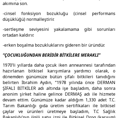
akımına son.
-cinsel fonksiyon bozukluğu (cinsel performans
düşüklüğü) normalleştirir.
-sertleşme seviyesini yakalamama gibi sorunları
ortadan kaldırır.
-erken boşalma bozukluklarını gideren bir üründür.
“ÇOCUKLUĞUNDAN BERİDİR BİTKİLERE MERAKLI”
1970’li yıllarda daha çocuk iken anneannesi tarafından
hazırlanan bitkisel karışımlara yardımcı olarak, o
dönemden günümüze bütün şifalı bitkileri tanıdığını
belirten İbrahim Aydın, “1978 yılında önce DERMAN
ŞİFALI BİTKİLER adı altında işe başladım, daha sonra
anonim şirket haline gelince DERMAŞ adı ile hizmete
devam ettim. Günümüze kadar aldığım 1,330 adet T.C.
Tarım Bakanlığı gıda üretim sertifikaları ile bitkisel
çaylar ve ürünleri üretmeye başladım, T.C Sağlık
Bakanlığı’nın ilgili satış izni ile Bitkisel Drog (karışım)