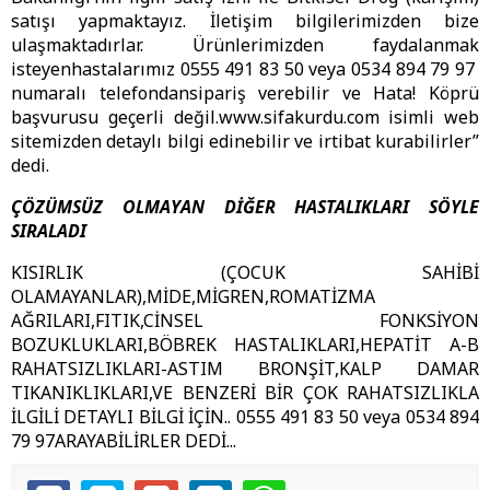
satışı yapmaktayız. İletişim bilgilerimizden bize
ulaşmaktadırlar. Ürünlerimizden faydalanmak
isteyenhastalarımız 0555 491 83 50 veya 0534 894 79 97
numaralı telefondansipariş verebilir ve Hata! Köprü
başvurusu geçerli değil.www.sifakurdu.com isimli web
sitemizden detaylı bilgi edinebilir ve irtibat kurabilirler”
dedi.
ÇÖZÜMSÜZ OLMAYAN DİĞER HASTALIKLARI SÖYLE
SIRALADI
KISIRLIK (ÇOCUK SAHİBİ
OLAMAYANLAR),MİDE,MİGREN,ROMATİZMA
AĞRILARI,FITIK,CİNSEL FONKSİYON
BOZUKLUKLARI,BÖBREK HASTALIKLARI,HEPATİT A-B
RAHATSIZLIKLARI-ASTIM BRONŞİT,KALP DAMAR
TIKANIKLIKLARI,VE BENZERİ BİR ÇOK RAHATSIZLIKLA
İLGİLİ DETAYLI BİLGİ İÇİN.. 0555 491 83 50 veya 0534 894
79 97ARAYABİLİRLER DEDİ...