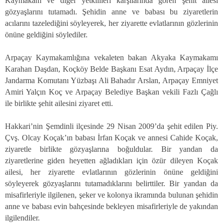
Kaymakam ve diğer yetkilileri karşılarında gören şehit ailesi
gözyaşlarını tutamadı. Şehidin anne ve babası bu ziyaretlerin
acılarını tazelediğini söyleyerek, her ziyarette evlatlarının gözlerinin
önüne geldiğini söylediler.
Arpaçay Kaymakamlığına vekaleten bakan Akyaka Kaymakamı
Karahan Daşdan, Koçköy Belde Başkanı Esat Aydın, Arpaçay İlçe
Jandarma Komutanı Yüzbaşı Ali Bahadır Arslan, Arpaçay Emniyet
Amiri Yalçın Koç ve Arpaçay Belediye Başkan vekili Fazlı Çağlı
ile birlikte şehit ailesini ziyaret etti.
Hakkari’nin Şemdinli ilçesinde 29 Nisan 2009’da şehit edilen Piy.
Çvş. Olcay Koçak’ın babası İrfan Koçak ve annesi Cahide Koçak,
ziyaretle birlikte gözyaşlarına boğuldular. Bir yandan da
ziyaretlerine giden heyetten ağladıkları için özür dileyen Koçak
ailesi, her ziyarette evlatlarının gözlerinin önüne geldiğini
söyleyerek gözyaşlarını tutamadıklarını belirttiler. Bir yandan da
misafirleriyle ilgilenen, şeker ve kolonya ikramında bulunan şehidin
anne ve babası evin bahçesinde bekleyen misafirleriyle de yakından
ilgilendiler.