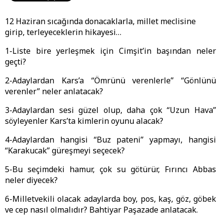
12 Haziran sıcağında donacaklarla, millet meclisine
girip, terleyeceklerin hikayesi…
1-Liste bire yerleşmek için Cimşit’in başından neler
geçti?
2-Adaylardan Kars’a “Ömrünü verenlerle” “Gönlünü
verenler” neler anlatacak?
3-Adaylardan sesi güzel olup, daha çok “Uzun Hava”
söyleyenler Kars’ta kimlerin oyunu alacak?
4-Adaylardan hangisi “Buz pateni” yapmayı, hangisi
“Karakucak” güreşmeyi seçecek?
5-Bu seçimdeki hamur, çok su götürür, Fırıncı Abbas
neler diyecek?
6-Milletvekili olacak adaylarda boy, pos, kaş, göz, göbek
ve cep nasıl olmalıdır? Bahtiyar Paşazade anlatacak.