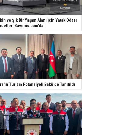
kin ve Şık Bir Yaşam Alanı İçin Yatak Odası
delleri Savenis.com’da!
rs'ın Turizm Potansiyeli Bakü'de Tanıtıldı