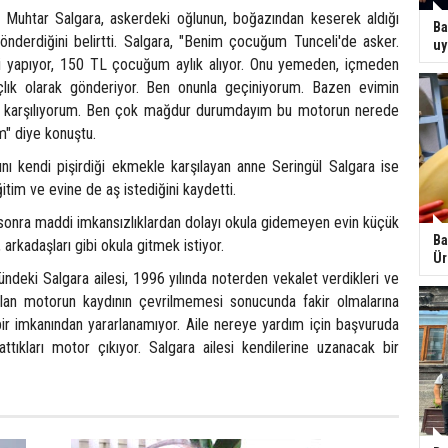
 Muhtar Salgara, askerdeki oğlunun, boğazından keserek aldığı
Ba
nderdiğini belirtti. Salgara, "Benim çocuğum Tunceli'de asker.
uy
ni yapıyor, 150 TL çocuğum aylık alıyor. Onu yemeden, içmeden
çlık olarak gönderiyor. Ben onunla geçiniyorum. Bazen evimin
ile karşılıyorum. Ben çok mağdur durumdayım bu motorun nerede
" diye konuştu.
ını kendi pişirdiği ekmekle karşılayan anne Seringül Salgara ise
itim ve evine de aş istediğini kaydetti.
 sonra maddi imkansızlıklardan dolayı okula gidemeyen evin küçük
Ba
arkadaşları gibi okula gitmek istiyor.
Ür
deki Salgara ailesi, 1996 yılında noterden vekalet verdikleri ve
tılan motorun kaydının çevrilmemesi sonucunda fakir olmalarına
ir imkanından yararlanamıyor. Aile nereye yardım için başvuruda
attıkları motor çıkıyor. Salgara ailesi kendilerine uzanacak bir