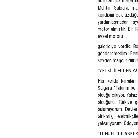
belirten aile, motoru
Muhtar Salgara, ma
kendisini çok üzdüğ
yardımlaşmadan fay
motor almıştık. Bir F
evvel motoru
galericiye verdik. 
gönderemedim. Ben
şeyden mağdur duru
"YETKİLİLERDEN Y
Her yerde karşıların
Salgara, "Fakirim ben
olduğu çıkıyor. Yalnı
olduğunu, Türkiye ge
bulamıyorum. Devlet a
birikmiş, elektrikç
yalvarıyorum. Ödeyem
"TUNCELİ'DE ASKE