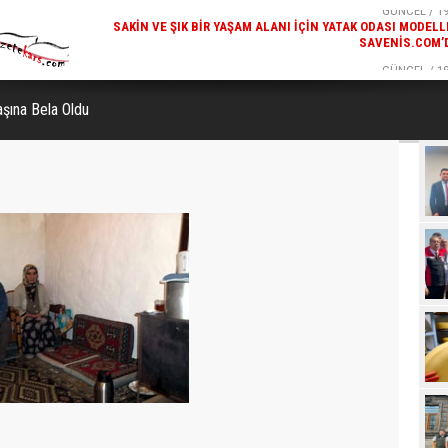
SAVENIS.COM’
GÜNCEL / 18
KARS'IN TURIZM POTANSIYELI BAKÜ'DE TANITI
aşına Bela Oldu