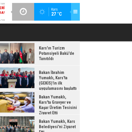
DA!
GÜNCEL / 18:37
:38
Kars
27 °C
BAKAN İBRAHIM YUMAKLI, KARS'TA (GEKİS)'IN ILK
BA
LDI
UYGULAMASINI BAŞLATTI
Kars'ın Turizm
Potansiyeli Bakü'de
Tanıtıldı
Bakan İbrahim
Yumaklı, Kars'ta
(GEKİS)'in ilk
uygulamasını başlattı
Bakan Yumaklı,
Kars'ta Gravyer ve
Kaşar Üretim Tesisini
Ziyaret Etti
Bakan Yumaklı, Kars
Belediyesi'ni Ziyaret