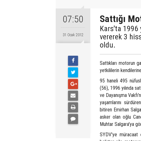
Sattığı Mo
07:50
Kars'ta 1996 
vererek 3 his
31 Ocak 2012
oldu.
Sattıkları motorun g
yetkililerin kendileri
95 haneli 495 nüfu
(56), 1996 yılında s
ve Dayanışma Vakfı'
yaşamlarını sürdüren
bitiren Emirhan Salga
asker olan oğlu Can
Muhtar Salgara'ya gö
SYDV'ye müracaat ett