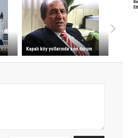
Ba
Ett
Kapalı köy yollarında son durum