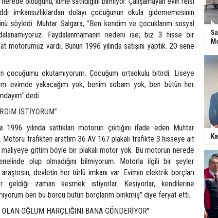
n nerede olduğunu, kime satıldığını bilmiyor. Çalışamayan evin reisi
ddi imkansızlıklardan dolayı çocuğunun okula gidememesinin
ünü söyledi. Muhtar Salgara, "Ben kendim ve çocuklarım sosyal
Sa
dalanamıyoruz. Faydalanmamanın nedeni ise; biz 3 hisse bir
Mo
iat motorumuz vardı. Bunun 1996 yılında satışını yaptık. 20 sene
Ben çocuğumu okutamıyorum. Çocuğum ortaokulu bitirdi. Liseye
im evimde yakacağım yok, benim sobam yok, ben bütün her
mdayım" dedi.
ARDIM İSTİYORUM"
a 1996 yılında sattıkları motorun çıktığını ifade eden Muhtar
Ka
. Motoru trafikten arattım 36 AV 167 plakalı trafikte 3 hisseye ait
z maliyeye gittim böyle bir plakalı motor yok. Bu motorun nerede
nelinde olup olmadığını bilmiyorum. Motorla ilgili bir şeyler
raştırsın, devletin her türlü imkanı var. Evimin elektrik borçları
iler geldiği zaman kesmek istiyorlar. Kesiyorlar, kendilerine
iyorum ben bu borcu bütün borçlarım birikmiş" diye feryat etti.
R OLAN OĞLUM HARÇLIĞINI BANA GÖNDERİYOR"