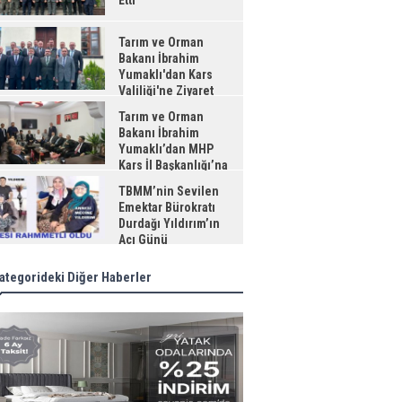
Etti
Tarım ve Orman
Bakanı İbrahim
Yumaklı'dan Kars
Valiliği'ne Ziyaret
Tarım ve Orman
Bakanı İbrahim
Yumaklı’dan MHP
Kars İl Başkanlığı’na
aret
TBMM’nin Sevilen
Emektar Bürokratı
Durdağı Yıldırım’ın
Acı Günü
ategorideki Diğer Haberler