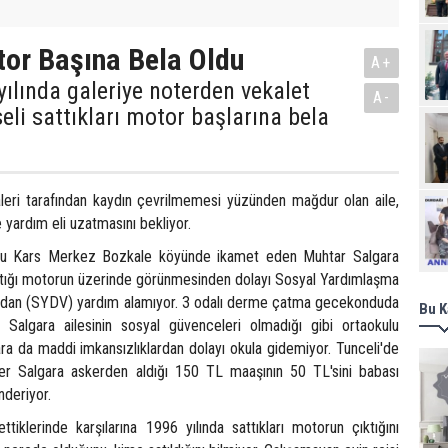
tor Başına Bela Oldu
A+
yılında galeriye noterden vekalet
A-
seli sattıkları motor başlarına bela
aleri tarafından kaydın çevrilmemesi yüzünden mağdur olan aile,
Ziy
ne yardım eli uzatmasını bekliyor.
slu Kars Merkez Bozkale köyünde ikamet eden Muhtar Salgara
attığı motorun üzerinde görünmesinden dolayı Sosyal Yardımlaşma
ndan (SYDV) yardım alamıyor. 3 odalı derme çatma gecekonduda
Bu K
 Salgara ailesinin sosyal güvenceleri olmadığı gibi ortaokulu
ra da maddi imkansızlıklardan dolayı okula gidemiyor. Tunceli'de
er Salgara askerden aldığı 150 TL maaşının 50 TL'sini babası
nderiyor.
iklerinde karşılarına 1996 yılında sattıkları motorun çıktığını