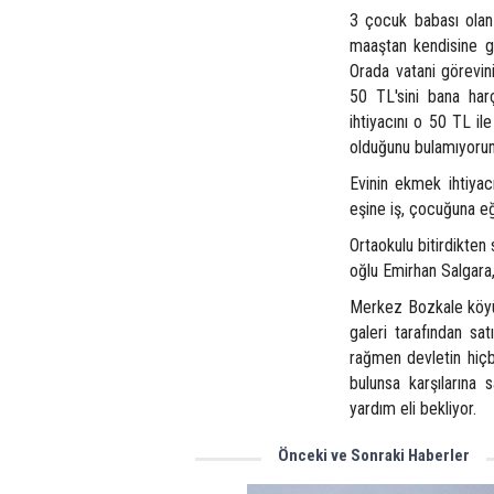
3 çocuk babası olan
maaştan kendisine gö
Orada vatani görevi
50 TL'sini bana har
ihtiyacını o 50 TL 
olduğunu bulamıyorum
Evinin ekmek ihtiyac
eşine iş, çocuğuna eğ
Ortaokulu bitirdikten
oğlu Emirhan Salgara, 
Merkez Bozkale köyün
galeri tarafından sa
rağmen devletin hiçb
bulunsa karşılarına s
yardım eli bekliyor.
Önceki ve Sonraki Haberler