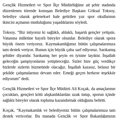
Gençlik Hizmetleri ve Spor İlçe Müdürlüğüne ait şehir stadında
düzenlenen törende konuşan Belediye Başkanı Göksal Toksoy,
belediye olarak geleneksel hale getirilen yaz spor okullarının
ikincisi açmanın mutluluğunu yaşadıklarını söyledi.
Toksoy, “Biz istiyoruz ki sağlıklı, ahlaklı, başarılı gençler yetişsin.
Vatanına milletine hayırlı bireyler olsunlar. Belediye olarak spora
büyük önem veriyoruz. Kaymakamlığımız bütün çalışmalarımıza
tam destek veriyor. Bunun için büyük çaba sarf ediyoruz. Sarıkamış
şehitler diyarıdır. Sarıkamış her şeyin en iyisine layıktır. İnşallah
geleceğin şampiyonlarını yetiştireceğiz. Sizler bize güç verdikçe
bizlerde sizlerin hizmetinde olacağız. İnşallah kazasız, belasız bir
şekilde çalışmalarınız devam eder. Emeği geçen herkese teşekkür
ediyorum” dedi.
Gençlik Hizmetleri ve Spor İlçe Müdürü Ali Koçak, da amaçlarının
çocukları, gençleri kötü alışkanlıklardan uzak tutup, sporun içinde
sağlıklı bireyler olarak topluma kazandırmak olduğunu belirtti.
Koçak, “Kaymakamlık ve belediyemiz bütün çalışmalarımıza tam
destek veriyorlar. Bu manada Gençlik ve Spor Bakanlığımızın