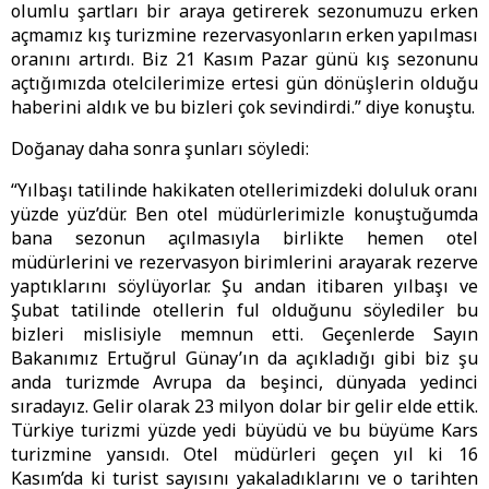
olumlu şartları bir araya getirerek sezonumuzu erken
açmamız kış turizmine rezervasyonların erken yapılması
oranını artırdı. Biz 21 Kasım Pazar günü kış sezonunu
açtığımızda otelcilerimize ertesi gün dönüşlerin olduğu
haberini aldık ve bu bizleri çok sevindirdi.” diye konuştu.
Doğanay daha sonra şunları söyledi:
“Yılbaşı tatilinde hakikaten otellerimizdeki doluluk oranı
yüzde yüz’dür. Ben otel müdürlerimizle konuştuğumda
bana sezonun açılmasıyla birlikte hemen otel
müdürlerini ve rezervasyon birimlerini arayarak rezerve
yaptıklarını söylüyorlar. Şu andan itibaren yılbaşı ve
Şubat tatilinde otellerin ful olduğunu söylediler bu
bizleri mislisiyle memnun etti. Geçenlerde Sayın
Bakanımız Ertuğrul Günay’ın da açıkladığı gibi biz şu
anda turizmde Avrupa da beşinci, dünyada yedinci
sıradayız. Gelir olarak 23 milyon dolar bir gelir elde ettik.
Türkiye turizmi yüzde yedi büyüdü ve bu büyüme Kars
turizmine yansıdı. Otel müdürleri geçen yıl ki 16
Kasım’da ki turist sayısını yakaladıklarını ve o tarihten