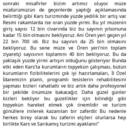
sonraki misafirler bizim artımız oluyor. müze
müdürümüzün de geçenlerde yaptığı açıklamasında
belirttiği gibi Kars turizminde yüzde yedilik bir artış var.
Resmi rakamlarda ise oran yüzde yirmi. Bu yıl müzenin
giriş sayısı 12 bin civarında biz bu sayının yılsonuna
kadar 15 bin olmasını bekliyoruz. Ani Ören yeri geçen yıl
22 bin 700 idi. Biz bu sayının da 25 bin olmasını
bekliyoruz. Bu sene müze ve Ören yeri’nin toplam
ziyaretçi sayısının toplamını 40 bin bekliyoruz. Bu da
yaklaşık yüzde yirmi artışın olduğunu gösteriyor. Bunda
etki eden Kars’ta kurumların topyekün çalışması, bütün
kurumların fizibilitelerini çok iyi hazırlamaları, İl Özel
İdaremizin planlı, programlı tesislerin rehabilitesini
yapması bizleri rahatlattı ve biz artık daha profesyonel
bir şekilde önümüze bakacağız. Daha güzel günler
bizleri bekliyor bu güzellikler için bilindiği gibi
topyekün hareket etmek çok önemlidir ve turizm
gönüllere inilerek kazanılan bir zaferdir. Bu nedenle
herkes birey olarak bu zaferin elçileri olurlarsa hep
birlikte Kars ve Sarıkamış turizmi ayaklanır.”