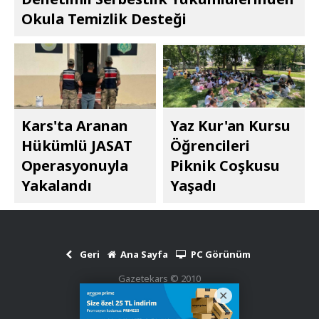
Okula Temizlik Desteği
Kars'ta Aranan
Yaz Kur'an Kursu
Hükümlü JASAT
Öğrencileri
Operasyonuyla
Piknik Coşkusu
Yakalandı
Yaşadı
Geri
Ana Sayfa
PC Görünüm
Gazetekars © 2010
Haber Scripti