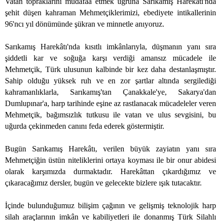
Vatan topraklarını müdafaa etmek uğruna Sarıkamış Harekâtı'nda
şehit düşen kahraman Mehmetçiklerimizi, ebediyete intikallerinin
96'ncı yıl dönümünde şükran ve minnetle anıyoruz.
Sarıkamış Harekâtı'nda kısıtlı imkânlarıyla, düşmanın yanı sıra
şiddetli kar ve soğuğa karşı verdiği amansız mücadele ile
Mehmetçik, Türk ulusunun kalbinde bir kez daha destanlaşmıştır.
Sahip olduğu yüksek ruh ve en zor şartlar altında sergilediği
kahramanlıklarla, Sarıkamış'tan Çanakkale'ye, Sakarya'dan
Dumlupınar'a, harp tarihinde eşine az rastlanacak mücadeleler veren
Mehmetçik, bağımsızlık tutkusu ile vatan ve ulus sevgisini, bu
uğurda çekinmeden canını feda ederek göstermiştir.
Bugün Sarıkamış Harekâtı, verilen büyük zayiatın yanı sıra
Mehmetçiğin üstün niteliklerini ortaya koyması ile bir onur abidesi
olarak karşımızda durmaktadır. Harekâttan çıkardığımız ve
çıkaracağımız dersler, bugün ve gelecekte bizlere ışık tutacaktır.
İçinde bulunduğumuz bilişim çağının ve gelişmiş teknolojik harp
silah araçlarının imkân ve kabiliyetleri ile donanmış Türk Silahlı