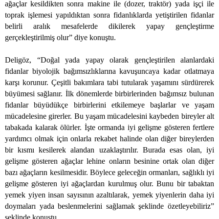
ağaçlar kesildikten sonra makine ile (dozer, traktör) yada işçi ile
toprak işlemesi yapıldıktan sonra fidanlıklarda yetiştirilen fidanlar
belirli aralık mesafelerde dikilerek yapay gençleştirme
gerçekleştirilmiş olur” diye konuştu.
Deligöz, “Doğal yada yapay olarak gençleştirilen alanlardaki
fidanlar biyolojik bağımsızlıklarına kavuşuncaya kadar otlatmaya
karşı korunur. Çeşitli bakımlara tabi tutularak yaşamını sürdürerek
büyümesi sağlanır. İlk dönemlerde birbirlerinden bağımsız bulunan
fidanlar büyüdükçe birbirlerini etkilemeye başlarlar ve yaşam
mücadelesine girerler. Bu yaşam mücadelesini kaybeden bireyler alt
tabakada kalarak ölürler. İşte ormanda iyi gelişme gösteren fertlere
yardımcı olmak için onlarla rekabet halinde olan diğer bireylerden
bir kısmı kesilerek alandan uzaklaştırılır. Burada esas olan, iyi
gelişme gösteren ağaçlar lehine onların besinine ortak olan diğer
bazı ağaçların kesilmesidir. Böylece geleceğin ormanları, sağlıklı iyi
gelişme gösteren iyi ağaçlardan kurulmuş olur. Bunu bir tabaktan
yemek yiyen insan sayısının azaltılarak, yemek yiyenlerin daha iyi
doymaları yada beslenmelerini sağlamak şeklinde özetleyebiliriz”
şeklinde konuştu.