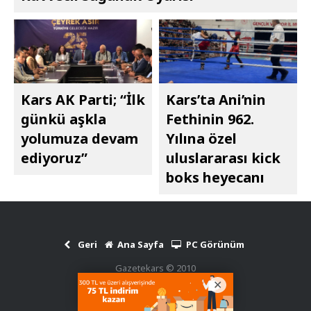
Kars AK Parti; “İlk
Kars’ta Ani’nin
günkü aşkla
Fethinin 962.
yolumuza devam
Yılına özel
ediyoruz”
uluslararası kick
boks heyecanı
Geri
Ana Sayfa
PC Görünüm
Gazetekars © 2010
Haber Scripti