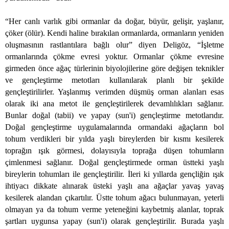
“Her canlı varlık gibi ormanlar da doğar, büyür, gelişir, yaşlanır,
çöker (ölür). Kendi haline bırakılan ormanlarda, ormanların yeniden
oluşmasının rastlantılara bağlı olur” diyen Deligöz, “İşletme
ormanlarında çökme evresi yoktur. Ormanlar çökme evresine
girmeden önce ağaç türlerinin biyolojilerine göre değişen teknikler
ve gençleştirme metotları kullanılarak planlı bir şekilde
gençleştirilirler. Yaşlanmış verimden düşmüş orman alanları esas
olarak iki ana metot ile gençleştirilerek devamlılıkları sağlanır.
Bunlar doğal (tabii) ve yapay (sun'i) gençleştirme metotlarıdır.
Doğal gençleştirme uygulamalarında ormandaki ağaçların bol
tohum verdikleri bir yılda yaşlı bireylerden bir kısmı kesilerek
toprağın ışık görmesi, dolayısıyla toprağa düşen tohumların
çimlenmesi sağlanır. Doğal gençleştirmede orman üstteki yaşlı
bireylerin tohumları ile gençleştirilir. İleri ki yıllarda gençliğin ışık
ihtiyacı dikkate alınarak üsteki yaşlı ana ağaçlar yavaş yavaş
kesilerek alandan çıkartılır. Üstte tohum ağacı bulunmayan, yeterli
olmayan ya da tohum verme yeteneğini kaybetmiş alanlar, toprak
şartları uygunsa yapay (sun'i) olarak gençleştirilir. Burada yaşlı