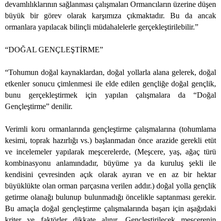
devamlılıklarının sağlanması çalışmaları Ormancıların üzerine düşen
büyük bir görev olarak karşımıza çıkmaktadır. Bu da ancak
ormanlara yapılacak bilinçli müdahalelerle gerçekleştirilebilir.”
“DOĞAL GENÇLEŞTİRME”
“Tohumun doğal kaynaklardan, doğal yollarla alana gelerek, doğal
etkenler sonucu çimlenmesi ile elde edilen gençliğe doğal gençlik,
bunu gerçekleştirmek için yapılan çalışmalara da “Doğal
Gençleştirme” denilir.
Verimli koru ormanlarında gençleştirme çalışmalarına (tohumlama
kesimi, toprak hazırlığı vs.) başlanmadan önce arazide gerekli etüt
ve incelemeler yapılarak meşcerelerde, (Meşcere, yaş, ağaç türü
kombinasyonu anlamındadır, büyüme ya da kuruluş şekli ile
kendisini çevresinden açık olarak ayıran ve en az bir hektar
büyüklükte olan orman parçasına verilen addır.) doğal yolla gençlik
getirme olanağı bulunup bulunmadığı öncelikle saptanması gerekir.
Bu amaçla doğal gençleştirme çalışmalarında başarı için aşağıdaki
kriter ve faktörler dikkate alınır. Gençleştirilecek meşcerenin