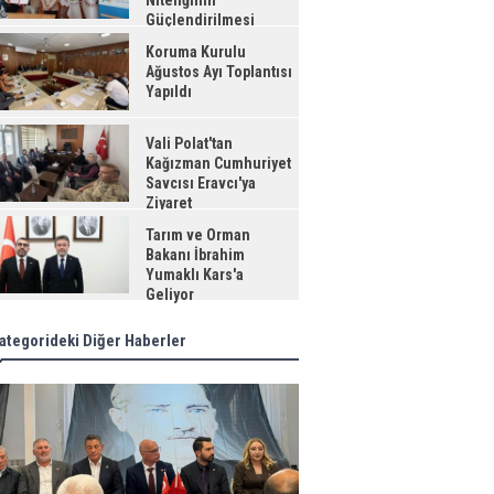
Niteliğinin
Güçlendirilmesi
jesi"
Koruma Kurulu
Ağustos Ayı Toplantısı
Yapıldı
Vali Polat'tan
Kağızman Cumhuriyet
Savcısı Eravcı'ya
Ziyaret
Tarım ve Orman
Bakanı İbrahim
Yumaklı Kars'a
Geliyor
ategorideki Diğer Haberler