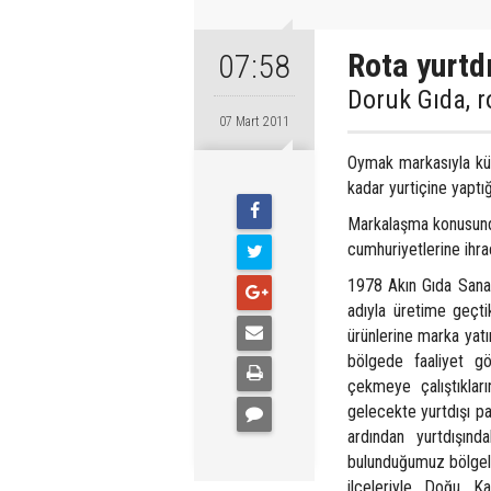
Rota yurtd
07:58
Doruk Gıda, ro
07 Mart 2011
Oymak markasıyla küp
kadar yurtiçine yaptığ
Markalaşma konusundak
cumhuriyetlerine ihra
1978 Akın Gıda Sanayi
adıyla üretime geçtik
ürünlerine marka yatı
bölgede faaliyet gö
çekmeye çalıştıkları
gelecekte yurtdışı pa
ardından yurtdışında
bulunduğumuz bölgele
ilçeleriyle Doğu Ka