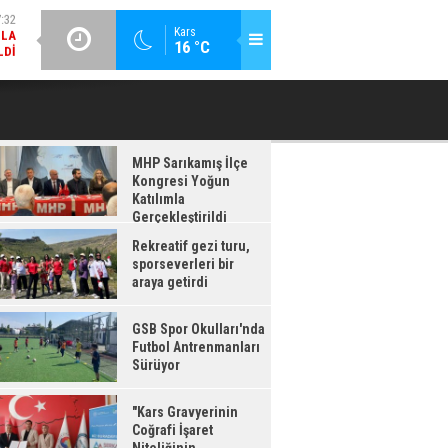
LDI
GÜNCEL / 17:08
:08
Kars
16 °C
GSB SPOR OKULLARI'NDA FUTBOL ANTRENMANLARI SÜRÜYOR
RDI
MHP Sarıkamış İlçe
Kongresi Yoğun
Katılımla
Gerçekleştirildi
Rekreatif gezi turu,
sporseverleri bir
araya getirdi
GSB Spor Okulları'nda
Futbol Antrenmanları
Sürüyor
"Kars Gravyerinin
Coğrafi İşaret