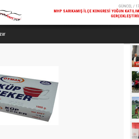
GERÇEKLEŞTIRI
GÜNCEL / 17
REKREATIF GEZI TURU, SPORSEVERLERI BIR ARAYA GETI
zar