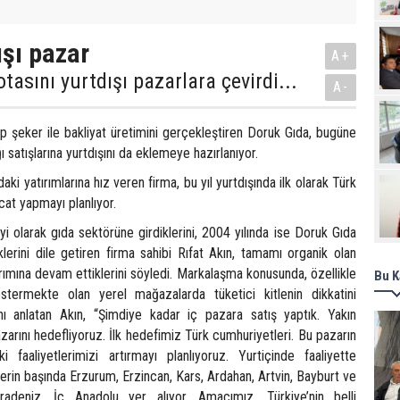
Pro
ışı pazar
A+
tasını yurtdışı pazarlara çevirdi...
A-
 şeker ile bakliyat üretimini gerçekleştiren Doruk Gıda, bugüne
ı satışlarına yurtdışını da eklemeye hazırlanıyor.
i yatırımlarına hız veren firma, bu yıl yurtdışında ilk olarak Türk
cat yapmayı planlıyor.
 olarak gıda sektörüne girdiklerini, 2004 yılında ise Doruk Gıda
lerini dile getiren firma sahibi Rıfat Akın, tamamı organik olan
rımına devam ettiklerini söyledi. Markalaşma konusunda, özellikle
Bu K
stermekte olan yerel mağazalarda tüketici kitlenin dikkatini
nı anlatan Akın, “Şimdiye kadar iç pazara satış yaptık. Yakın
zarını hedefliyoruz. İlk hedefimiz Türk cumhuriyetleri. Bu pazarın
ki faaliyetlerimizi artırmayı planlıyoruz. Yurtiçinde faaliyette
rin başında Erzurum, Erzincan, Kars, Ardahan, Artvin, Bayburt ve
radeniz, İç Anadolu yer alıyor. Amacımız, Türkiye’nin belli