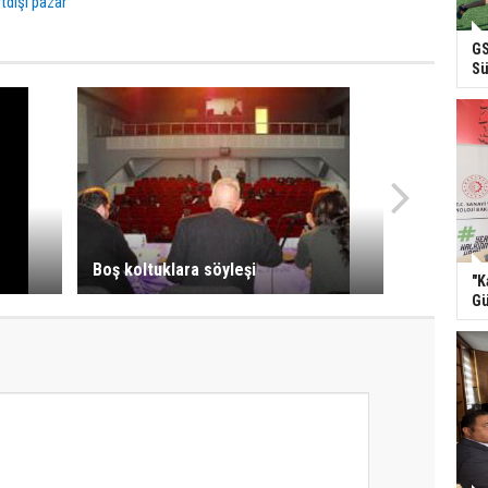
tdışı pazar
GS
Sü
Boş koltuklara söyleşi
"K
Gü