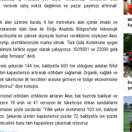
er vererek satış nokta dağılımını ve pazar payımızı artırmak’
MH
k alan üzerine kurulu, 4 bin metrekare alan içinde imalat ve
Ka
ekarede idari bina ile Doğu Anadolu Bölgesi’nde teknolojik
chizatla en yüksek düzeyde hizmet verdiklerini söyleyen Akın,
üretip, ürettiklerimizle marka olmak. Türk Gıda Kodeksine uygun
latıyla birlikte uygun olarak çalışıyoruz. ISO9001 ve 22000 gıda
sahip firmayız” dedi.
arının şekerde 144 ton, bakliyatta 600 ton olduğunu anlatan Rıfat
tim kapasitemizi artırarak istihdam sağlamak. Organik, sağlıklı ve
erek tüketicinin ilk tercihleri arasına girmeyi ve bölge ekonomisine
Re
lıyoruz” diye konuştu.
ge
sonel istihdam ettiklerini aktaran Akın, hali hazırda bakliyat ve
zere 18 ürün ve 41 versiyon ile tüketiciye imkan sunduklarını
şmasını şöyle sürdürdü: “Yıllık şeker üretimimiz 103 ton, bakliyat
on. Şekerde üretim kapasitemiz yüzde 72, bakliyatta ise yüzde
gelecekte bunu tam kapasiteye çıkarmak istiyoruz