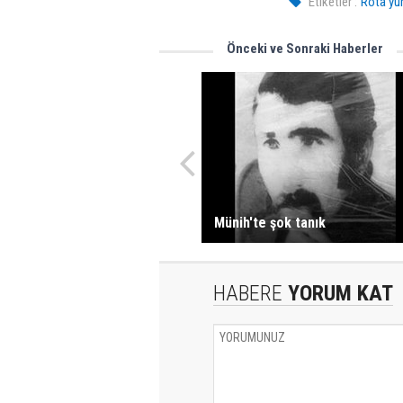
Etiketler :
Rota yur
Önceki ve Sonraki Haberler
Münih'te şok tanık
HABERE
YORUM KAT