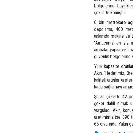
bölgelerine bayilikl
şeklinde konuştu.
6 bin metrekare açı
depolama, 400 metr
anlamda makine ve te
“Amacımız, en iyiyi 
ambalaj yapısı ve ima
güvenlik belgelerine 
Yıllık kapasite oranl
Akın, ‘Hedefimiz, üre
kaliteli ürünler üret
katkı sağlamayı amaç
Şu an şirkette 42 per
şeker dahil olmak ü
vurguladı. Akın, konu
üretimimiz ise 390 t
65 civarında. Yakın 