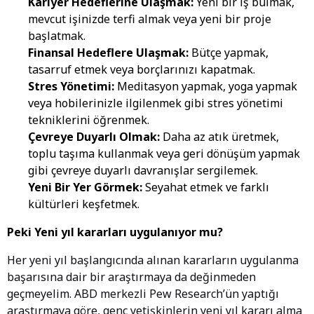
Kariyer Hedeflerine Ulaşmak:
Yeni bir iş bulmak,
mevcut işinizde terfi almak veya yeni bir proje
başlatmak.
Finansal Hedeflere Ulaşmak:
Bütçe yapmak,
tasarruf etmek veya borçlarınızı kapatmak.
Stres Yönetimi:
Meditasyon yapmak, yoga yapmak
veya hobilerinizle ilgilenmek gibi stres yönetimi
tekniklerini öğrenmek.
Çevreye Duyarlı Olmak:
Daha az atık üretmek,
toplu taşıma kullanmak veya geri dönüşüm yapmak
gibi çevreye duyarlı davranışlar sergilemek.
Yeni Bir Yer Görmek:
Seyahat etmek ve farklı
kültürleri keşfetmek.
Peki Yeni yıl kararları uygulanıyor mu?
Her yeni yıl başlangıcında alınan kararların uygulanma
başarısına dair bir araştırmaya da değinmeden
geçmeyelim. ABD merkezli Pew Research’ün yaptığı
araştırmaya göre, genç yetişkinlerin yeni yıl kararı alma