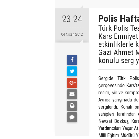
Polis Hafta
23:24
Türk Polis Te
Kars Emniyet
04 Nisan 2012
etkinliklerle 
Gazi Ahmet M
konulu sergiy
Sergide Türk Polis 
çerçevesinde Kars’tak
resim, şiir ve kompoz
Ayrıca yarışmada de
sergilendi. Konak ö
sahipleri tarafında
Nevzat Bozkuş, Kars
Yardımcıları Yaşar A
Milli Eğitim Müdürü Yı