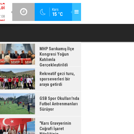
:08
GÜNCEL / 17:08
Kars
15 °C
RDI
GSB SPOR OKULLARI'NDA FUTBOL ANTRENMANLARI SÜRÜYOR
MHP Sarıkamış İlçe
Kongresi Yoğun
Katılımla
Gerçekleştirildi
Rekreatif gezi turu,
sporseverleri bir
araya getirdi
GSB Spor Okulları'nda
Futbol Antrenmanları
Sürüyor
"Kars Gravyerinin
Coğrafi İşaret