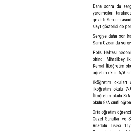
Daha sonra da serg
yardımcıları tarafınd
gezildi. Sergi sırasın
slayt gösterisi de pe
Sergiye daha son kat
Sami Özcan da sergiy
Polis Haftası nedeni
birinci: Mihralibey i
Kemal İlköğretim oku
öğretim okulu 5/A sı
İlköğretim okulları
ilköğretim okulu 7/
İlköğretim okulu 8/A 
okulu 8/A sınıfı öğre
Orta öğretim öğrenci
Güzel Sanatlar ve Sp
Anadolu Lisesi 11/