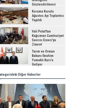
Niteliğinin
Güçlendirilmesi
jesi"
Koruma Kurulu
Ağustos Ayı Toplantısı
Yapıldı
Vali Polat'tan
Kağızman Cumhuriyet
Savcısı Eravcı'ya
Ziyaret
Tarım ve Orman
Bakanı İbrahim
Yumaklı Kars'a
Geliyor
ategorideki Diğer Haberler