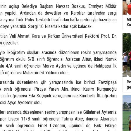
inin açılışı Belediye Başkanı Nevzat Bozkuş, Emniyet Müdür
an yapıldı. Ardından da davetliler ve Karslılar tarafından sergi
da ayrıca Türk Polis Teşkilatı tarafından hafta nedeniyle hazırlanan
MH
Ka
rdeye yansıtıldı. Sergi 10 Nisan’a kadar açık kalacak.
ılan Vali Ahmet Kara ve Kafkas Üniversitesi Rektörü Prof. Dr.
i gezdiler.
yle ilköğretim okulları arasında düzenlenen resim yarışmasında
lköğretim okulu 5/B sınıfı öğrencisi Azizcan Altun, ikinci Namık
lu 4/A sınıfı öğrencisi Merve Aydın ve üçüncü de Halitpaşa İlk
nıfı öğrencisi Muhammed Yıldırım oldu.
 arasında düzenlenen şiir yarışmasında ise birinci Fevzipaşa
Re
ge
A sınıfı öğrencisi Piraye Yaren Alin, ikinci Kasım Kurşunoğlu
sınıfı öğrencisi Eda Seçginli ve üçüncü ise Kümbetli İlk öğretim
ncisi Ayşe Aydemir oldu.
leri arasında düzenlenen resim yarışmasın ise Gülahmet Aytemiz
or Lisesi 11/B sınıfı öğrencisi Fatma Abiç, ikincisi Alparslan
A sınıfı öğrencisi Emel Özdemir, üçüncü de Faik Fikriye