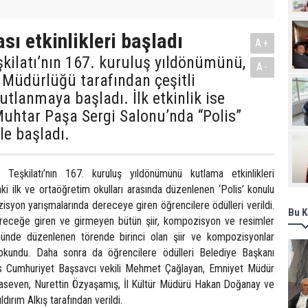
Pro
sı etkinlikleri başladı
A+
şkilatı’nın 167. kuruluş yıldönümünü,
A-
 Müdürlüğü tarafından çeşitli
kutlanmaya başladı. İlk etkinlik ise
uhtar Paşa Sergi Salonu’nda “Polis”
le başladı.
Teşkilatı’nın 167. kuruluş yıldönümünü kutlama etkinlikleri
i ilk ve ortaöğretim okulları arasında düzenlenen ‘Polis’ konulu
isyon yarışmalarında dereceye giren öğrencilere ödülleri verildi.
Bu K
receğe giren ve girmeyen bütün şiir, kompozisyon ve resimler
nünde düzenlenen törende birinci olan şiir ve kompozisyonlar
n okundu. Daha sonra da öğrencilere ödülleri Belediye Başkanı
 Cumhuriyet Başsavcı vekili Mehmet Çağlayan, Emniyet Müdür
taseven, Nurettin Özyaşamış, İl Kültür Müdürü Hakan Doğanay ve
ldırım Alkış tarafından verildi.