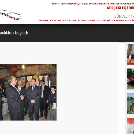
GÜNCEL / 17:32
GÜNCEL / 17
 YOĞUN KATILIMLA
REKREATIF GEZI TURU, SPORSEVERLERI BIR ARAYA GETI
GERÇEKLEŞTIRILDI
inlikleri başladı