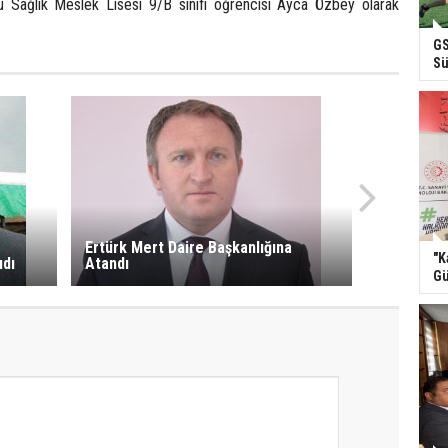
u Sağlık Meslek Lisesi 9/B sınıfı öğrencisi Ayca Özbey olarak
GS
Sü
Ertürk Mert Daire Başkanlığına
"K
ıdı
Atandı
Gü