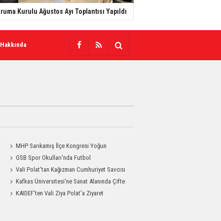
ruma Kurulu Ağustos Ayı Toplantısı Yapıldı
 Hakkında
MHP Sarıkamış İlçe Kongresi Yoğun
a
Katılımla Gerçekleştirildi
GSB Spor Okulları'nda Futbol
Antrenmanları Sürüyor
Vali Polat'tan Kağızman Cumhuriyet Savcısı
Eravcı'ya Ziyaret
Kafkas Üniversitesi'ne Sanat Alanında Çifte
Gurur
KAIDEF'ten Vali Ziya Polat'a Ziyaret