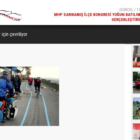
GERÇEKLEŞTIRI
GÜNCEL / 17
REKREATIF GEZI TURU, SPORSEVERLERI BIR ARAYA GETI
 için çevriliyor