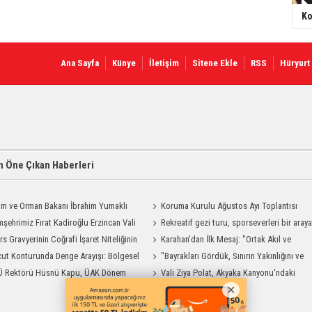
Ko
Ana Sayfa
Künye
İletişim
Sitene Ekle
RSS
Hüryurt
 Öne Çıkan Haberleri
ım ve Orman Bakanı İbrahim Yumaklı
Koruma Kurulu Ağustos Ayı Toplantısı
Geliyor
şehrimiz Fırat Kadiroğlu Erzincan Vali
Yapıldı
Rekreatif gezi turu, sporseverleri bir aray
ılığına Atandı
rs Gravyerinin Coğrafi İşaret Niteliğinin
getirdi
Karahan'dan İlk Mesaj: "Ortak Akıl ve
dirilmesi Projesi"
ut Konturunda Denge Arayışı: Bölgesel
Dayanışmayla Çalışacağız"
"Bayrakları Gördük, Sınırın Yakınlığını ve
ma Sürecinin Tüm Aşamaları
Ü Rektörü Hüsnü Kapu, ÜAK Dönem
Uzaklığını Aynı Anda Hissettik"
Vali Ziya Polat, Akyaka Kanyonu'ndaki
ığını Devretti
Rafting Heyecanına Katıldı