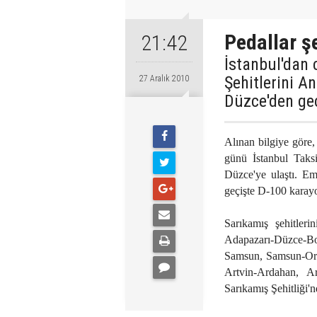
Pedallar şe
21:42
İstanbul'dan
Şehitlerini An
27 Aralık 2010
Düzce'den geç
Alınan bilgiye göre,
günü İstanbul Taksi
Düzce'ye ulaştı. Emn
geçişte D-100 karayo
Sarıkamış şehitleri
Adapazarı-Düzce-Bo
Samsun, Samsun-Ord
Artvin-Ardahan, A
Sarıkamış Şehitliği'