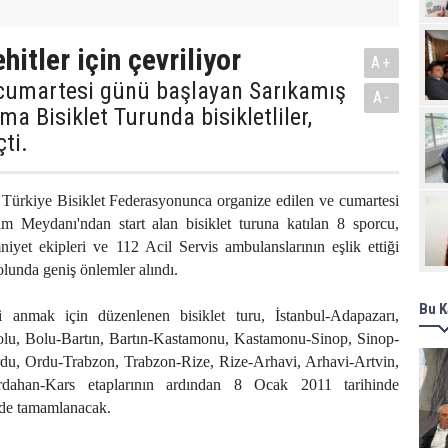
Pro
hitler için çevriliyor
A+
 cumartesi günü başlayan Sarıkamış
A-
ma Bisiklet Turunda bisikletliler,
ti.
 Türkiye Bisiklet Federasyonunca organize edilen ve cumartesi
m Meydanı'ndan start alan bisiklet turuna katılan 8 sporcu,
iyet ekipleri ve 112 Acil Servis ambulanslarının eşlik ettiği
lunda geniş önlemler alındı.
Bu K
ni anmak için düzenlenen bisiklet turu, İstanbul-Adapazarı,
lu, Bolu-Bartın, Bartın-Kastamonu, Kastamonu-Sinop, Sinop-
u, Ordu-Trabzon, Trabzon-Rize, Rize-Arhavi, Arhavi-Artvin,
rdahan-Kars etaplarının ardından 8 Ocak 2011 tarihinde
nde tamamlanacak.