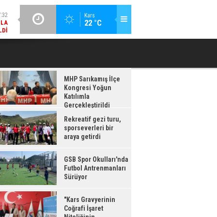
LDI
GÜNCEL / 17:08
Kars
:08
22 °C
GSB SPOR OKULLARI'NDA FUTBOL ANTRENMANLARI SÜRÜYOR
RDI
MHP Sarıkamış İlçe
Kongresi Yoğun
Katılımla
Gerçekleştirildi
Rekreatif gezi turu,
sporseverleri bir
araya getirdi
GSB Spor Okulları'nda
Futbol Antrenmanları
Sürüyor
"Kars Gravyerinin
Coğrafi İşaret