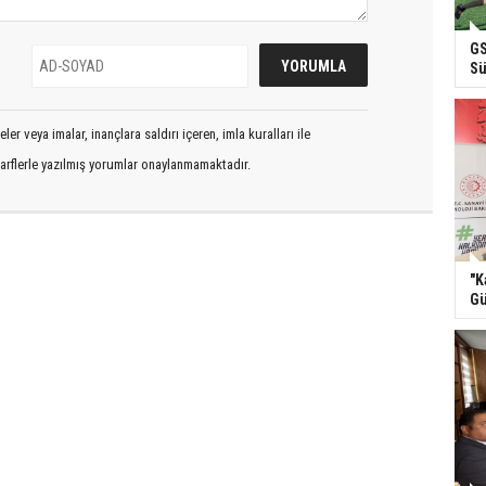
GS
Sü
er veya imalar, inançlara saldırı içeren, imla kuralları ile
arflerle yazılmış yorumlar onaylanmamaktadır.
"K
Gü