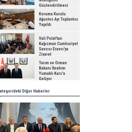
Niteliğinin
Güçlendirilmesi
jesi"
Koruma Kurulu
Ağustos Ayı Toplantısı
Yapıldı
Vali Polat'tan
Kağızman Cumhuriyet
Savcısı Eravcı'ya
Ziyaret
Tarım ve Orman
Bakanı İbrahim
Yumaklı Kars'a
Geliyor
ategorideki Diğer Haberler