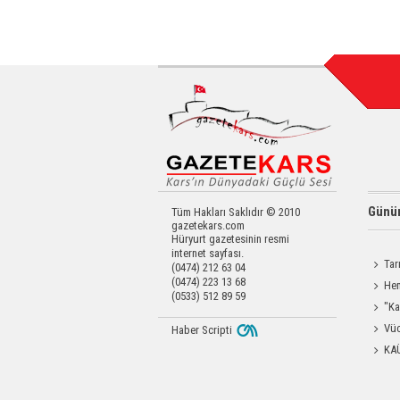
Günün
Tüm Hakları Saklıdır © 2010
gazetekars.com
Hüryurt gazetesinin resmi
internet sayfası.
Tar
(0474) 212 63 04
(0474) 223 13 68
Kars'a 
Hem
(0533) 512 89 59
Yardımc
"Ka
Güçlen
Vüc
Haber Scripti
Yağ Al
KA
Başkanl