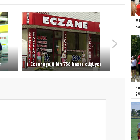
MH
Ka
r
1 Eczaneye 8 bin 758 hasta düşüyor
Re
ge