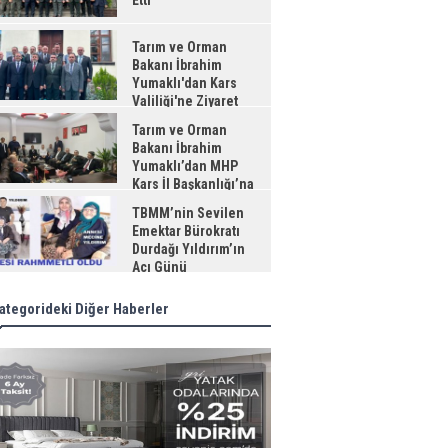
Etti
Tarım ve Orman
Bakanı İbrahim
Yumaklı'dan Kars
Valiliği'ne Ziyaret
Tarım ve Orman
Bakanı İbrahim
Yumaklı’dan MHP
Kars İl Başkanlığı’na
aret
TBMM’nin Sevilen
Emektar Bürokratı
Durdağı Yıldırım’ın
Acı Günü
ategorideki Diğer Haberler