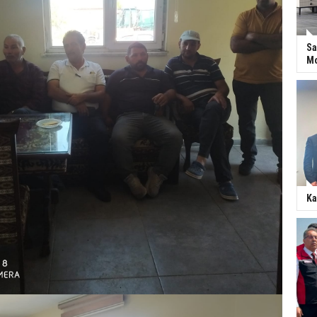
Sa
Mo
Ka