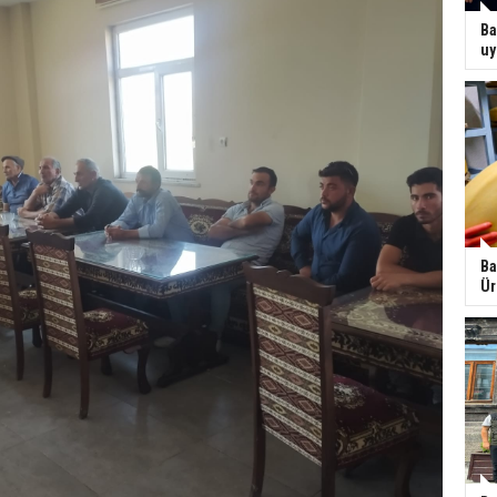
Ba
uy
Ba
Ür