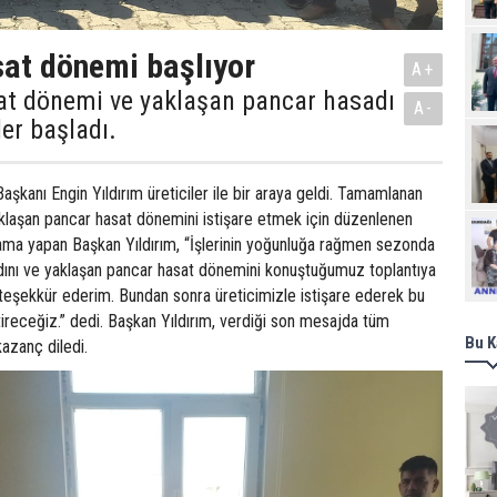
at dönemi başlıyor
A+
t dönemi ve yaklaşan pancar hasadı
A-
er başladı.
aşkanı Engin Yıldırım üreticiler ile bir araya geldi. Tamamlanan
klaşan pancar hasat dönemini istişare etmek için düzenlenen
Ziy
lama yapan Başkan Yıldırım, “İşlerinin yoğunluğa rağmen sezonda
dını ve yaklaşan pancar hasat dönemini konuştuğumuz toplantıya
e teşekkür ederim. Bundan sonra üreticimizle istişare ederek bu
tireceğiz.” dedi. Başkan Yıldırım, verdiği son mesajda tüm
Bu K
kazanç diledi.