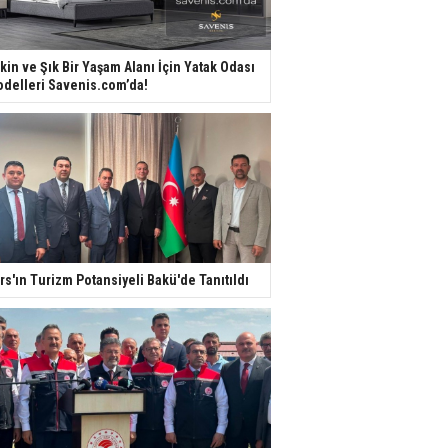
kin ve Şık Bir Yaşam Alanı İçin Yatak Odası
delleri Savenis.com’da!
rs'ın Turizm Potansiyeli Bakü'de Tanıtıldı