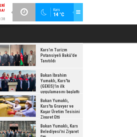
:38
GÜNCEL / 18:37
Kars
14 °C
LDI
BAKAN İBRAHIM YUMAKLI, KARS'TA (GEKİS)'IN ILK
BA
UYGULAMASINI BAŞLATTI
Kars'ın Turizm
Potansiyeli Bakü'de
Tanıtıldı
Bakan İbrahim
Yumaklı, Kars'ta
(GEKİS)'in ilk
uygulamasını başlattı
Bakan Yumaklı,
Kars'ta Gravyer ve
Kaşar Üretim Tesisini
Ziyaret Etti
Bakan Yumaklı, Kars
Belediyesi'ni Ziyaret