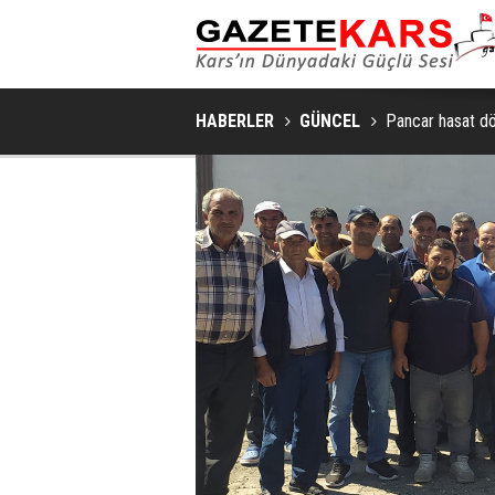
SAKIN VE ŞIK BIR YAŞAM ALANI İÇIN YATA
HABERLER
GÜNCEL
Pancar hasat dö