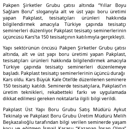
Pakpen Şirketler Grubu çatısı altında “Yıllar Boyu
Sağlam Boru” sloganıyla alt ve üst yapı boru üretimi
yapan Pakplast, tesisatçıları ürünleri hakkında
bilgilendirmek amacıyla Türkiye çapında tesisatçı
seminerleri düzenliyor. Pakplast tesisatçı seminerlerinin
üçüncüsü Kars’ta 150 tesisatçının katılımıyla gerçekleşti.
Yapı sektörünün öncüsü Pakpen Şirketler Grubu çatısı
altında, alt ve üst yapı boru üretimi yapan Pakplast,
tesisatçıları ürünleri hakkında bilgilendirmek amacıyla
Türkiye çapında tesisatçı seminerleri düzenlemeye
başladı. Pakplast tesisatçı seminerlerinin üçüncü durağı
Kars oldu. Kars Büyük Kale Otel’de düzenlenen seminere
150 tesisatçı katıldı. Seminerde tesisatçılara, Pakplast’ın
üretim teknikleri, rekabetteki farkı ve uygulamada
dikkat edilmesi gereken noktalarla ilgili bilgi verildi.
Pakplast Üst Yapı Boru Grubu Satış Müdürü Aykut
Tekinalp ve Pakplast Boru Grubu Üretim Müdürü Melih
Beşkazalıoğlu tarafından bilgi verilen seminerde yaşam
koçu ve eğitmen İsmail Karasu “Kazanan İnsan Olma”