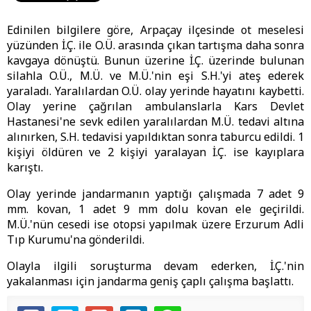
Edinilen bilgilere göre, Arpaçay ilçesinde ot meselesi
yüzünden İ.Ç. ile O.Ü. arasında çıkan tartışma daha sonra
kavgaya dönüştü. Bunun üzerine İ.Ç. üzerinde bulunan
silahla O.Ü., M.Ü. ve M.Ü.'nin eşi S.H.'yi ateş ederek
yaraladı. Yaralılardan O.Ü. olay yerinde hayatını kaybetti.
Olay yerine çağrılan ambulanslarla Kars Devlet
Hastanesi'ne sevk edilen yaralılardan M.Ü. tedavi altına
alınırken, S.H. tedavisi yapıldıktan sonra taburcu edildi. 1
kişiyi öldüren ve 2 kişiyi yaralayan İ.Ç. ise kayıplara
karıştı.
Olay yerinde jandarmanın yaptığı çalışmada 7 adet 9
mm. kovan, 1 adet 9 mm dolu kovan ele geçirildi.
M.Ü.'nün cesedi ise otopsi yapılmak üzere Erzurum Adli
Tıp Kurumu'na gönderildi.
Olayla ilgili soruşturma devam ederken, İ.Ç.'nin
yakalanması için jandarma geniş çaplı çalışma başlattı.