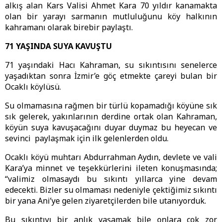
alkış alan Kars Valisi Ahmet Kara 70 yıldır kanamakta
olan bir yarayı sarmanın mutluluğunu köy halkının
kahramanı olarak birebir paylaştı.
71 YAŞINDA SUYA KAVUŞTU
71 yaşındaki Hacı Kahraman, su sıkıntısını senelerce
yaşadıktan sonra İzmir’e göç etmekte çareyi bulan bir
Ocaklı köylüsü.
Su olmamasına rağmen bir türlü kopamadığı köyüne sık
sık gelerek, yakınlarının derdine ortak olan Kahraman,
köyün suya kavuşacağını duyar duymaz bu heyecan ve
sevinci paylaşmak için ilk gelenlerden oldu.
Ocaklı köyü muhtarı Abdurrahman Aydın, devlete ve vali
Kara’ya minnet ve teşekkürlerini ileten konuşmasında;
“valimiz olmasaydı bu sıkıntı yıllarca yine devam
edecekti. Bizler su olmaması nedeniyle çektiğimiz sıkıntı
bir yana Ani’ye gelen ziyaretçilerden bile utanıyorduk.
Bu sıkıntıyı bir anlık yaşamak bile onlara çok zor