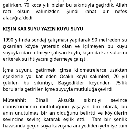
gelirken, 70 koca yılı bizler bu sıkıntıyla geçirdik. Allah
razı olsun valimizden. Şimdi rahat bir nefes
alacağız.”dedi.
KIŞIN KAR SUYU YAZIN KUYU SUYU
1990 yılında sondaj çalışması yapılarak 90 metreden su
çıkarılan köyde yetersiz olan ve içilmeyen bu kuyu
suyuyla idare etmeye çalışan köylü, kışın da kar sularını
eriterek su ihtiyacını gidermeye çalıştı.
İçme suyunu getirmek içinse kilometrelerce uzaktan
eşeklerle yol kat eden Ocaklı köyü sakinleri, 70 yıl
çekilen bu sıkıntıyı, Başgedikler köyünden 75’lik
borularla getirilen içme suyuyla mutluluğa çevirdi.
Müteahhit Binali Aksu’da sıkıntıyı sevince
dönüştürmenin mutluluğunu yaşayan biri olarak, bu
anın unutulmaz bir an olduğunu belirtti ve köylülerin
sevincine sevinç katarak eşlik etti. Tam bir şenlik
havasında geçen suya kavuşma anı yediden yetmişe tüm