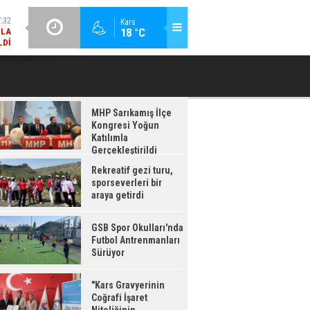
LDI
GÜNCEL / 17:08
Kars
:08
18 °C
GSB SPOR OKULLARI'NDA FUTBOL ANTRENMANLARI SÜRÜYOR
RDI
MHP Sarıkamış İlçe
Kongresi Yoğun
Katılımla
Gerçekleştirildi
Rekreatif gezi turu,
sporseverleri bir
araya getirdi
GSB Spor Okulları'nda
Futbol Antrenmanları
Sürüyor
"Kars Gravyerinin
Coğrafi İşaret