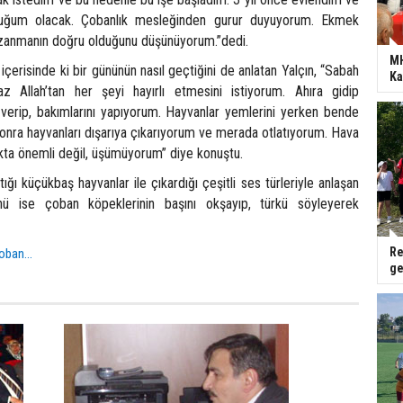
uğum olacak. Çobanlık mesleğinden gurur duyuyorum. Ekmek
azanmanın doğru olduğunu düşünüyorum.”dedi.
MH
 içerisinde ki bir gününün nasıl geçtiğini de anlatan Yalçın, “Sabah
Ka
z Allah’tan her şeyi hayırlı etmesini istiyorum. Ahıra gidip
 verip, bakımlarını yapıyorum. Hayvanlar yemlerini yerken bende
onra hayvanları dışarıya çıkarıyorum ve merada otlatıyorum. Hava
ta önemli değil, üşümüyorum” diye konuştu.
ığı küçükbaş hayvanlar ile çıkardığı çeşitli ses türleriyle anlaşan
nü ise çoban köpeklerinin başını okşayıp, türkü söyleyerek
Re
oban...
ge