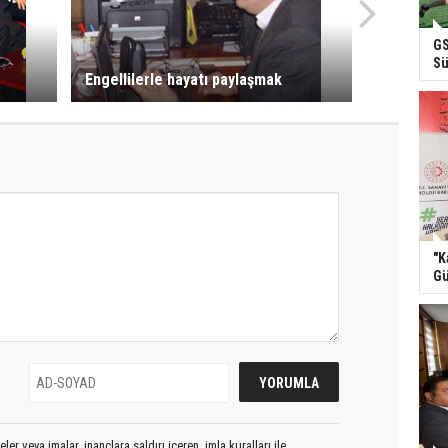
GS
Sü
Engellilerle hayatı paylaşmak
"K
Gü
er veya imalar, inançlara saldırı içeren, imla kuralları ile