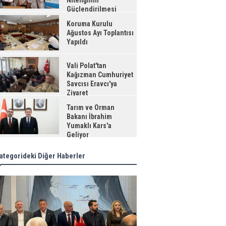
Niteliğinin
Güçlendirilmesi
jesi"
Koruma Kurulu
Ağustos Ayı Toplantısı
Yapıldı
Vali Polat'tan
Kağızman Cumhuriyet
Savcısı Eravcı'ya
Ziyaret
Tarım ve Orman
Bakanı İbrahim
Yumaklı Kars'a
Geliyor
ategorideki Diğer Haberler