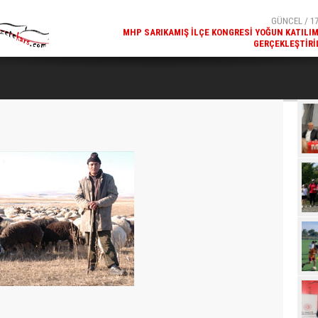
GERÇEKLEŞTIRI
GÜNCEL / 17
REKREATIF GEZI TURU, SPORSEVERLERI BIR ARAYA GETI