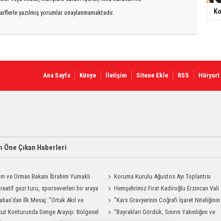
Ko
arflerle yazılmış yorumlar onaylanmamaktadır.
Ana Sayfa
Künye
İletişim
Sitene Ekle
RSS
Hüryurt
 Öne Çıkan Haberleri
ım ve Orman Bakanı İbrahim Yumaklı
Koruma Kurulu Ağustos Ayı Toplantısı
Geliyor
reatif gezi turu, sporseverleri bir araya
Yapıldı
Hemşehrimiz Fırat Kadiroğlu Erzincan Vali
ahan'dan İlk Mesaj: "Ortak Akıl ve
Yardımcılığına Atandı
"Kars Gravyerinin Coğrafi İşaret Niteliğinin
şmayla Çalışacağız"
ut Konturunda Denge Arayışı: Bölgesel
Güçlendirilmesi Projesi"
"Bayrakları Gördük, Sınırın Yakınlığını ve