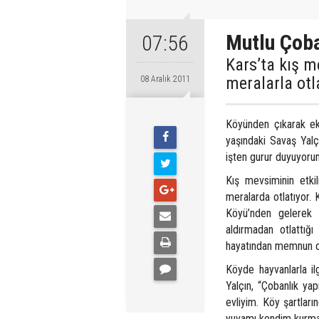
Mutlu Çoba
07:56
Kars’ta kış m
meralarla ot
08 Aralık 2011
Köyünden çıkarak ek
yaşındaki Savaş Yalç
işten gurur duyuyoru
Kış mevsiminin etkil
meralarda otlatıyor. 
Köyü’nden gelerek
aldırmadan otlattığı
hayatından memnun o
Köyde hayvanlarla ilg
Yalçın, “Çobanlık ya
evliyim. Köy şartları
yuvamı kendim kurmak