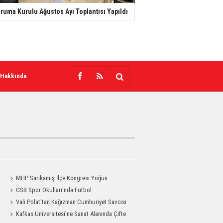
ruma Kurulu Ağustos Ayı Toplantısı Yapıldı
 Hakkında
MHP Sarıkamış İlçe Kongresi Yoğun
Katılımla Gerçekleştirildi
GSB Spor Okulları'nda Futbol
Antrenmanları Sürüyor
Vali Polat'tan Kağızman Cumhuriyet Savcısı
Eravcı'ya Ziyaret
Kafkas Üniversitesi'ne Sanat Alanında Çifte