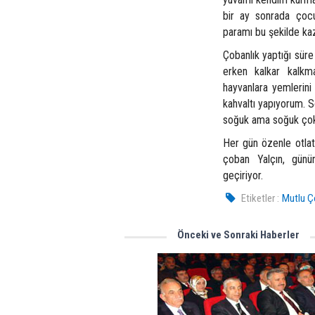
bir ay sonrada çoc
paramı bu şekilde k
Çobanlık yaptığı süre
erken kalkar kalkma
hayvanlara yemlerini
kahvaltı yapıyorum. S
soğuk ama soğuk çok
Her gün özenle otlatt
çoban Yalçın, günü
geçiriyor.
Etiketler :
Mutlu Ç
Önceki ve Sonraki Haberler