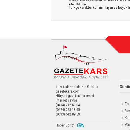
yazılmamış,
Türkçe karakter kullanılmayan ve büyük h
Günün
Tüm Hakları Saklıdır © 2010
gazetekars.com
Hüryurt gazetesinin resmi
internet sayfası.
Tar
(0474) 212 63 04
(0474) 223 13 68
Kars'a 
Rek
(0533) 512 89 59
getirdi
Kar
Dayanı
Vüc
Haber Scripti