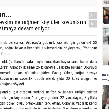
Pro
n...
A+
evsimine rağmen köylüler koyunlarını
A-
latmaya devam ediyor.
mek parası için Arpaçay’a çobanlık yapmak için gelen evli 22
ın, soğuk havanın kendisini etkilemediğini söyleyerek, “Yaptığım
m” dedi.
i olduğu Kars’ta vatandaşlar küçükbaş hayvanlarını halen daha
Kars’ın Arpaçay ilçesine 26 kilometre uzaklıkta bulunan Doğruyol
 merada koyun sürüsünü güden Savaş Yalçın, soğuk havaya
Bu K
 koyunlardan çobanlık bedeli olarak yılda 30 kuzu aldığını ve
lduğunu söyledi.
ilendiği için ortaokul yedinci sınıftan okulu terk ettiğini anlatan
pmak için köyümden Arpaçay’a geldim. 22 yaşındayım, 3 yıllıkta
ndan dolayı okulu ortaokuldan terk ettim. Çobanlık yaparak kendi
 istedim ve bu nedenle bu işe başladım. 3 yıl önce evlendim ve