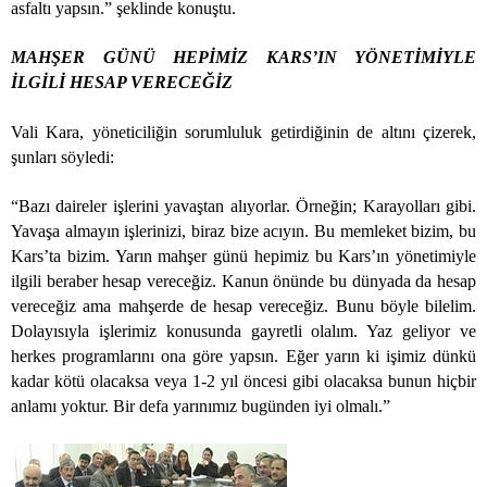
asfaltı yapsın.” şeklinde konuştu.
MAHŞER GÜNÜ HEPİMİZ KARS’IN YÖNETİMİYLE
İLGİLİ HESAP VERECEĞİZ
Vali Kara, yöneticiliğin sorumluluk getirdiğinin de altını çizerek,
şunları söyledi:
“Bazı daireler işlerini yavaştan alıyorlar. Örneğin; Karayolları gibi.
Yavaşa almayın işlerinizi, biraz bize acıyın. Bu memleket bizim, bu
Kars’ta bizim. Yarın mahşer günü hepimiz bu Kars’ın yönetimiyle
ilgili beraber hesap vereceğiz. Kanun önünde bu dünyada da hesap
vereceğiz ama mahşerde de hesap vereceğiz. Bunu böyle bilelim.
Dolayısıyla işlerimiz konusunda gayretli olalım. Yaz geliyor ve
herkes programlarını ona göre yapsın. Eğer yarın ki işimiz dünkü
kadar kötü olacaksa veya 1-2 yıl öncesi gibi olacaksa bunun hiçbir
anlamı yoktur. Bir defa yarınımız bugünden iyi olmalı.”