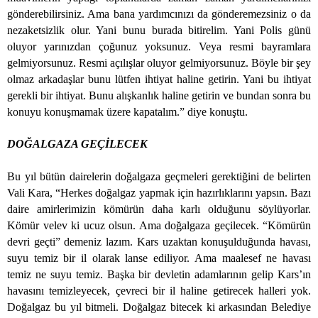
gönderebilirsiniz. Ama bana yardımcınızı da gönderemezsiniz o da
nezaketsizlik olur. Yani bunu burada bitirelim. Yani Polis günü
oluyor yarınızdan çoğunuz yoksunuz. Veya resmi bayramlara
gelmiyorsunuz. Resmi açılışlar oluyor gelmiyorsunuz. Böyle bir şey
olmaz arkadaşlar bunu lütfen ihtiyat haline getirin. Yani bu ihtiyat
gerekli bir ihtiyat. Bunu alışkanlık haline getirin ve bundan sonra bu
konuyu konuşmamak üzere kapatalım.” diye konuştu.
DOĞALGAZA GEÇİLECEK
Bu yıl bütün dairelerin doğalgaza geçmeleri gerektiğini de belirten
Vali Kara, “Herkes doğalgaz yapmak için hazırlıklarını yapsın. Bazı
daire amirlerimizin kömürün daha karlı olduğunu söylüyorlar.
Kömür velev ki ucuz olsun. Ama doğalgaza geçilecek. “Kömürün
devri geçti” demeniz lazım. Kars uzaktan konuşulduğunda havası,
suyu temiz bir il olarak lanse ediliyor. Ama maalesef ne havası
temiz ne suyu temiz. Başka bir devletin adamlarının gelip Kars’ın
havasını temizleyecek, çevreci bir il haline getirecek halleri yok.
Doğalgaz bu yıl bitmeli. Doğalgaz bitecek ki arkasından Belediye