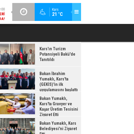
ERI
DA!
GÜNCEL / 18:37
Kars
21 °C
BAKAN İBRAHIM YUMAKLI, KARS'TA (GEKİS)'IN ILK
BA
:38
UYGULAMASINI BAŞLATTI
LDI
Kars'ın Turizm
Potansiyeli Bakü'de
Tanıtıldı
Bakan İbrahim
Yumaklı, Kars'ta
(GEKİS)'in ilk
uygulamasını başlattı
Bakan Yumaklı,
Kars'ta Gravyer ve
Kaşar Üretim Tesisini
Ziyaret Etti
Bakan Yumaklı, Kars
Belediyesi'ni Ziyaret