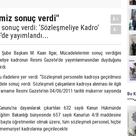
iz sonuç verdi"
A+
sonuç verdi: ‘Sözleşmeliye Kadro’
A-
de yayımlandı...
 Şube Başkanı M. Kaan Ilgar, Mücadelelerinin sonuç verdiğini
meliye kadronun Resmi Gazete’de yayımlanmasından duyduğunu
Ziy
rdi.
u ifadelere yer verdi: “Sözleşmeli personelin kadroya geçirilmesi
ele sonuç verdi. Sözleşmeli çalışanların kadroya alınması ile ilgili
rname Resmi Gazete’nin 04/06/2011 tarihli mükerrer sayısında
Bu K
Kanunu’na dayanılarak çıkartılan 632 sayılı Kanun Hükmünde
Eğitim Bakanlığı bünyesinde 657 sayılı Kanun’un 4/B maddesine
, başta öğretmenler olmak üzere, tüm sözleşmeli personel, hiçbir
memuriyet kadrolarına geçirilecektir.