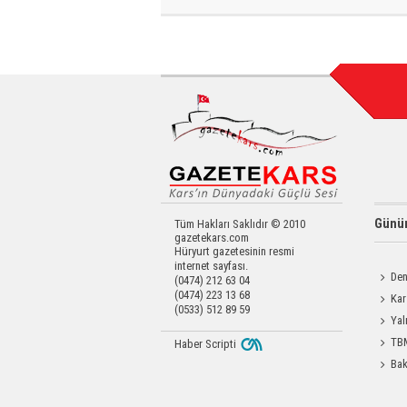
Günün
Tüm Hakları Saklıdır © 2010
gazetekars.com
Hüryurt gazetesinin resmi
internet sayfası.
Den
(0474) 212 63 04
(0474) 223 13 68
Okula 
Kar
(0533) 512 89 59
Operas
Yal
TBM
Haber Scripti
Durdağı
Bak
Etti