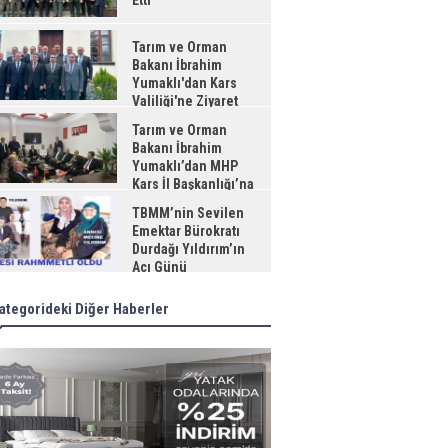
Etti
Tarım ve Orman
Bakanı İbrahim
Yumaklı'dan Kars
Valiliği'ne Ziyaret
Tarım ve Orman
Bakanı İbrahim
Yumaklı’dan MHP
Kars İl Başkanlığı’na
aret
TBMM’nin Sevilen
Emektar Bürokratı
Durdağı Yıldırım’ın
Acı Günü
ategorideki Diğer Haberler