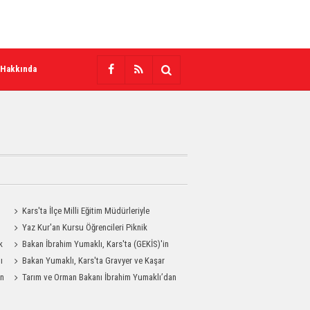
 Hakkında
Kars'ta İlçe Milli Eğitim Müdürleriyle
Değerlendirme Toplantısı
Yaz Kur'an Kursu Öğrencileri Piknik
k
Coşkusu Yaşadı
Bakan İbrahim Yumaklı, Kars'ta (GEKİS)'in
ı
ilk uygulamasını başlattı
Bakan Yumaklı, Kars'ta Gravyer ve Kaşar
an
Üretim Tesisini Ziyaret Etti
Tarım ve Orman Bakanı İbrahim Yumaklı’dan
MHP Kars İl Başkanlığı’na Ziyaret