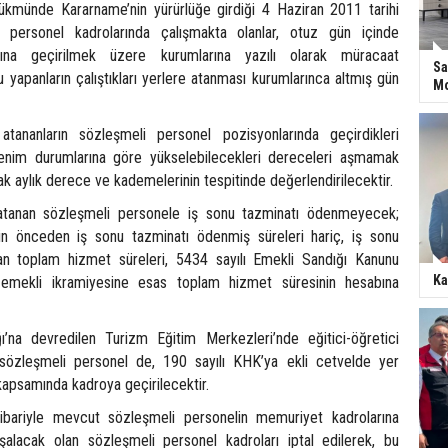
kmünde Kararname’nin yürürlüğe girdiği 4 Haziran 2011 tarihi
li personel kadrolarında çalışmakta olanlar, otuz gün içinde
ına geçirilmek üzere kurumlarına yazılı olarak müracaat
Sa
 yapanların çalıştıkları yerlere atanması kurumlarınca altmış gün
Mo
tananların sözleşmeli personel pozisyonlarında geçirdikleri
renim durumlarına göre yükselebilecekleri dereceleri aşmamak
ak aylık derece ve kademelerinin tespitinde değerlendirilecektir.
atanan sözleşmeli personele iş sonu tazminatı ödenmeyecek;
in önceden iş sonu tazminatı ödenmiş süreleri hariç, iş sonu
an toplam hizmet süreleri, 5434 sayılı Emekli Sandığı Kanunu
Ka
emekli ikramiyesine esas toplam hizmet süresinin hesabına
ğı’na devredilen Turizm Eğitim Merkezleri’nde eğitici-öğretici
 sözleşmeli personel de, 190 sayılı KHK’ya ekli cetvelde yer
 kapsamında kadroya geçirilecektir.
tibariyle mevcut sözleşmeli personelin memuriyet kadrolarına
oşalacak olan sözleşmeli personel kadroları iptal edilerek, bu