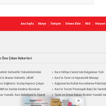
Ana Sayfa
Künye
İletişim
Sitene Ekle
RSS
Hüryurt
 Öne Çıkan Haberleri
etimli Serbestlik Yükümlülerinden
Kars Fethiye Camisi'nde Dalgalanan Türk
Temizlik Desteği
s'ta Aranan Hükümlü JASAT
Bayrağı Görenlerin Beğenisini Topladı
Kars'ta Tarım ve Hayvancılık Masaya
yonuyla Yakalandı
nız Değilsiniz: Kızılay Kapınızı Çalıyor
Yatırıldı
Kağızman'da Kolluk Kuvvetlerine Psikoloji
M’nin Sevilen Emektar Bürokratı
İlk Yardım Eğitimi
Kars'ın Turizm Potansiyeli Bakü'de Tanıtıld
 Yıldırım’ın Acı Günü
an Yumaklı, Kars Belediyesi'ni Ziyaret
Tarım ve Orman Bakanı İbrahim Yumaklı'd
Kars Valiliği'ne Ziyaret