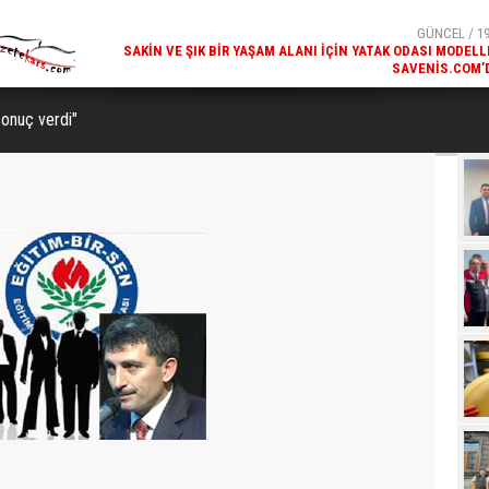
SAKIN VE ŞIK BIR YAŞAM ALANI İÇIN YATAK ODASI MODELL
SAVENIS.COM’
GÜNCEL / 18
KARS'IN TURIZM POTANSIYELI BAKÜ'DE TANITI
onuç verdi"