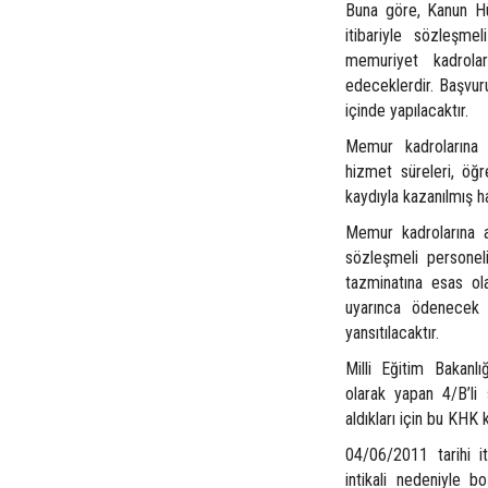
Buna göre, Kanun Hü
itibariyle sözleşme
memuriyet kadrolar
edeceklerdir. Başvuru
içinde yapılacaktır.
Memur kadrolarına a
hizmet süreleri, öğ
kaydıyla kazanılmış h
Memur kadrolarına 
sözleşmeli personel
tazminatına esas ol
uyarınca ödenecek 
yansıtılacaktır.
Milli Eğitim Bakanlı
olarak yapan 4/B’li
aldıkları için bu KHK
04/06/2011 tarihi i
intikali nedeniyle b