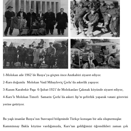
1-Molokan aile 1962’de Rusya’ya göçten önce Anıtkabiri ziyaret ediyor.
2-Kars doğumlu
Molokan Vasil Mihayloviç Çorlu’da askerlik yapıyor.
3-Kazım Karabekir Paşa
6-Şubat-1921’de Molokanları Çakmak köyünde ziyaret ediyor,
4-Kars’lı Molokan Timofi
Samarin Çorlu’da askeri Jip’te şoförlük yaparak vatani görevini
yerine getiriyor.
Bu yaşlı insanlar Rusya’nın Stavrapol bölgesinde Türkçe konuşan bir ada oluşturmuşlar.
Kamminnay Bakla köyüne vardığımızda, Kars’tan geldiğimizi öğrendikleri zaman çok