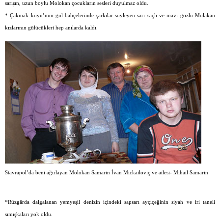
sarışın, uzun boylu Molokan çocukların sesleri duyulmaz oldu.
* Çakmak köyü’nün gül bahçelerinde şarkılar söyleyen sarı saçlı ve mavi gözlü Molakan
kızlarının gülücükleri hep anılarda kaldı.
Stavrapol’da beni ağırlayan Molokan Samarin İvan Mickailoviç ve ailesi- Mihail Samarin
*Rüzgârda dalgalanan yemyeşil denizin içindeki sapsarı ayçiçeğinin siyah ve iri taneli
sımışkaları yok oldu.