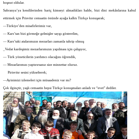
hoşnut oldular.
Sabranya’ya kendilerinden hariç kimseyi almadıkları halde, bizi dini mekânlarına kabul
ettirmek için Prisvitır cemaatin önünde ayağa kalktı Türkçe konuşarak;
—Türkiye’den misafirlerimiz var,
— Kars’tan bizi görmeğe gelmişler saygı gösterelim,
— Kars’taki atalarımızın mezarları zamanla tahrip olmuş
_Vedat kardeşimiz mezarlarımızın yapılması için çalışıyor,
— Türk yöneticilerin yardımcı olacağını öğrendik,
— Mezarlarımızı yaptırırsanız size minnettar oluruz.
Pirisvitır sesini yükselterek;
—Ayinimizi izlemeleri için müsaadeniz var mı?
Çok ilginçtir, yaşlı cemaatin hepsi Türkçe konuşmaları anladı ve “evet” dediler.