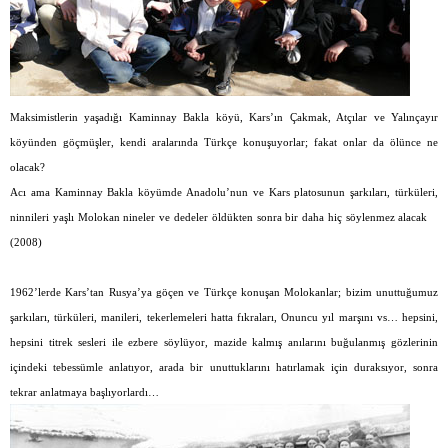
Maksimistlerin yaşadığı Kaminnay Bakla köyü, Kars’ın Çakmak, Atçılar ve Yalınçayır
köyünden göçmüşler, kendi aralarında Türkçe konuşuyorlar; fakat onlar da ölünce ne
olacak?
Acı ama Kaminnay Bakla köyümde Anadolu’nun ve Kars platosunun şarkıları, türküleri,
ninnileri yaşlı Molokan nineler ve dedeler öldükten sonra bir daha hiç söylenmez alacak
(2008)
1962’lerde Kars’tan Rusya’ya göçen ve Türkçe konuşan Molokanlar; bizim unuttuğumuz
şarkıları, türküleri, manileri, tekerlemeleri hatta fıkraları, Onuncu yıl marşını vs… hepsini,
hepsini titrek sesleri ile ezbere söylüyor, mazide kalmış anılarını buğulanmış gözlerinin
içindeki tebessümle anlatıyor, arada bir unuttuklarını hatırlamak için duraksıyor, sonra
tekrar anlatmaya başlıyorlardı…