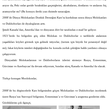
arıyor da; Peki onlar geride bıraktıkları geçmişlerini, akrabalarını, dostlarını ve anılarını hiç
aramıyorlar mı? (Bu konuyu ileriki yazı dizimde sunacağım.
2008’de Dünya Molokanları Dostluk Derneğini Kars’ta kurduktan sonra dünya Molokanları
ve Dukhoborları ile diyaloglarım arttı.
Şimdi Kanada’dan, Amerika’dan ve dünyanın dört bir tarafından e-mail’ler geliyor.
1921’lerde bu bölgeden göç eden Molokan ve Dukhoborlar o tarihlerde atalarının
yaşadıkları köyleri görmek için gelmek istiyorlar, (turizm için büyük bir potansiyel değil
mi); fakat köylerin isimleri değiştiğinden bu konuda zorluk çektiğim halde yardımcı olmaya
çalışıyorum.
Dünyadaki Molokanlarının ve Dukhoborların izlerini sürmeye Rusya, Ermenistan,
Gürcistan ve Azerbaycan’da devam ediyorum, bundan süreç Kanada ve Amerika’da olacak.
Türkçe konuşan Moolokonlar;
2008’de bu düşüncelerle Kars bölgesinden göçen Molokanları ve Dukhoborları incelemek
üzere Rusya’nın Stavropol bölgesine, Ermenistan’a ve Gürcistan’a araştırma gezilerim oldu.
Gördüklerim çok ilginçti,