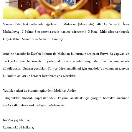
Stavropol’da bizi evlerinde ağırlayan
Molokan (Maksimist) aile 1- Samarin İvan
Mickailoviç
2-Polina Steponovna (evin hanımı öğretmen)- 3-Nina
Mikhoilovna (küçük
kız)-4-Mihail Samarin- 5- Samarin Timofey
Ama ne hazindir ki Kars’ın kültürü ile Molokan kültürünün sentezini Rusya da yaşayan ve
Türkçe konuşan bu insanların yaşları altmışın üzerinde olduğundan üzüm salkımı misali
dökülüyorlar. Onların çocukları Türkçe öğrenemedikleri için Anadolu’yu yakından tanıyan
bu kültür, anıları ile beraber birer birer yok olacaklar.
Yaşlılık nedeni ile ölümün eşiğindeki Molokan Andre;
Doğdukları Anadolu topraklarındaki köyünü anlatmak için yorgun bacakları üzerinde
ayağa kalktı, titrek sesi ile başladı söylemeye;
Kars’ın yaylalarına,
Çakmak köyü halkına,