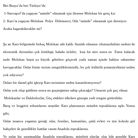
Biri Rusya’da biri Türkiye’de:
1-Stavrapol’da yaşayan “asimile” olmamak için direnen Molokan bir genç kız
2- Kars’ta yaşayan Molokan
Polye
Dölemenci; Oda “asimile” olmamak için direniyor
Acaba başarabilecekler mi?
Şu an Kars bölgesinde birkaç Molokan aile kaldı. Azınlık olmanın olumsuzlukları nedeni ile
ekonomik durumları çok kötüleşti, halada öyleler;
kısa bir süre sonra ne
Eston kalacak
nede Molokan hepsi ya büyük şehirlere göçecek yada zaman içinde hakkın rahmetine
kavuşacaklar. Onlar bizim turizm zenginliklerimizdir, bu çok kültürlü potansiyelimizi neden
yok ediyoruz?
Onları bir dantel gibi işleyip Kars turizmine neden kazandırmıyoruz?
Onlar yok olup gittikten sonra mı geçmişimize sahip çıkacağız? Umarım çok geç olmaz.
Molokanlar ve Dukhoborlar; Göç ettikleri ülkelere güneşin yedi rengini götürdüler.
Barış ve hoşgörü tohumlarını serptiler Kars platosunun mümbit topraklarına tıpkı Yunus
gibi,
Onlar insanca yaşamın gereği olan; fırınları, hamamları, çatılı evleri ve mis kokulu gül
bahçeleri ile güzellikler kattılar canım Anadolu topraklarına.
Ve onlar hiç unutmadılar Anadolu topraklarını, münferit olaylar olsa bile genelde Kars