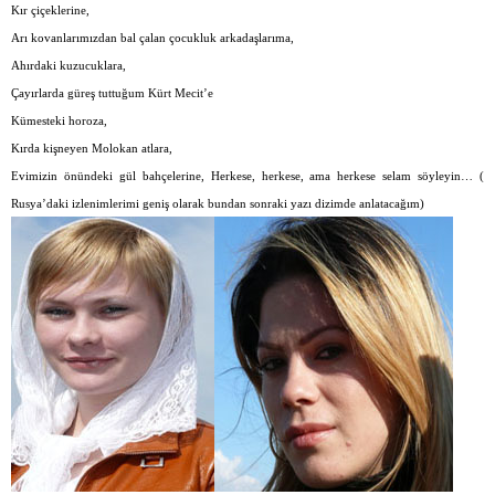
Kır çiçeklerine,
Arı kovanlarımızdan bal çalan çocukluk arkadaşlarıma,
Ahırdaki kuzucuklara,
Çayırlarda güreş tuttuğum Kürt Mecit’e
Kümesteki horoza,
Kırda kişneyen Molokan atlara,
Evimizin önündeki gül bahçelerine, Herkese, herkese, ama herkese selam söyleyin… (
Rusya’daki izlenimlerimi geniş olarak bundan sonraki yazı dizimde anlatacağım)