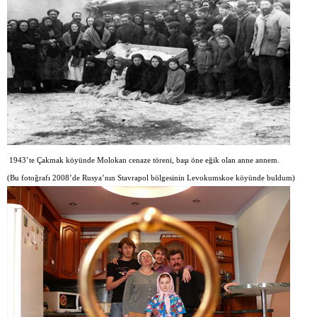
1943’te Çakmak köyünde Molokan cenaze töreni, başı öne eğik olan anne annem.
(Bu fotoğrafı 2008’de Rusya’nın Stavrapol bölgesinin Levokumskoe köyünde buldum)