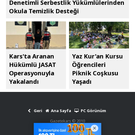
Denetimli Serbestlik Yükümlülerinden
Okula Temizlik Desteği
Kars'ta Aranan
Yaz Kur'an Kursu
Hükümlü JASAT
Öğrencileri
Operasyonuyla
Piknik Coşkusu
Yakalandı
Yaşadı
Geri
Ana Sayfa
PC Görünüm
Gazetekars © 2010
Haber Scripti