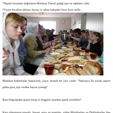
*Atçılar köyünün değirmeni Molokan Timofi gittiği için un öğütmez oldu.
*Uçsuz bucaksız lahana, havuç ve sebze bahçeleri birer birer soldu…
Molokan kültüründe Semaverin, çayın önemli bir yeri vardır. “Sabranya’da zoraki askere
giden genç için verilen hayrat yemeği”
Kars bölgesinden göçen barış ve hoşgörü insanları şimdi neredeler?
Kars platosunun toprağı, havası, suyu ve insanları, giden Molokanları ve Dukhoborları hep