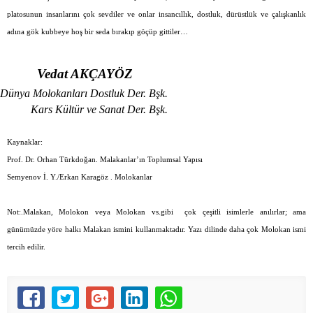
platosunun insanlarını çok sevdiler ve onlar insancıllık, dostluk, dürüstlük ve çalışkanlık
adına gök kubbeye hoş bir seda bırakıp göçüp gittiler…
Vedat AKÇAYÖZ
Dünya Molokanları Dostluk Der. Bşk.
Kars Kültür ve Sanat Der. Bşk.
Kaynaklar:
Prof. Dr. Orhan Türkdoğan. Malakanlar’ın Toplumsal Yapısı
Semyenov İ. Y./Erkan Karagöz . Molokanlar
Not:.Malakan, Molokon veya Molokan vs.gibi
çok çeşitli isimlerle anılırlar; ama
günümüzde yöre halkı Malakan ismini kullanmaktadır. Yazı dilinde daha çok Molokan ismi
tercih edilir.