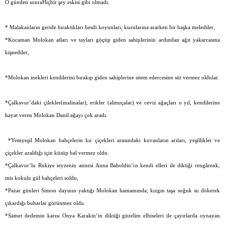
O günden sonraHiçbir şey eskisi gibi olmadı.
* Malakanların geride bıraktıkları besili koyunları, kuzularına ararken bir başka melediler,
*Kocaman Molokan atları ve tayları göçüp giden sahiplerinin ardından ağıt yakarcasına
kişnediler,
*Molokan inekleri kendilerini bırakıp giden sahiplerine sitem edercesine süt vermez oldular.
*Çalkavur’daki çilekler(malinalar), erikler (almuçalar) ve ceviz ağaçları o yıl, kendilerine
hayat veren Molokan Danil ağayı çok aradı.
*Yemyeşil Molokan bahçelerin kır çiçekleri arasındaki kovanların arıları, yeşillikler ve
çiçekler azaldığı için küsüp bal vermez oldu.
*Çalkavur’lu Rukiye teyzenin annesi Anna Baholdin’in kendi elleri ile diktiği rengârenk,
mis kokulu gül bahçeleri soldu,
*Pazar günleri Simon dayının yaktığı Molokan hamamında; kızgın taşa soğuk su dökerek
çıkardığı buharlar görünmez oldu.
*Samet dedemin karısı Onya Karakin’in diktiği güzelim elbiseleri ile çayırlarda oynayan