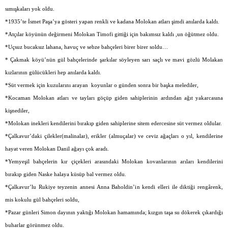
sımışkaları yok oldu.
*1935’te İsmet Paşa’ya gösteri yapan renkli ve kadana Molokan atları şimdi anılarda kaldı.
*Atçılar köyünün değirmeni Molokan Timofi gittiği için bakımsız kaldı ,un öğütmez oldu.
*Uçsuz bucaksız lahana, havuç ve sebze bahçeleri birer birer soldu…
* Çakmak köyü’nün gül bahçelerinde şarkılar söyleyen sarı saçlı ve mavi gözlü Molakan
kızlarının gülücükleri hep anılarda kaldı.
*Süt vermek için kuzularını arayan
koyunlar o günden sonra bir başka melediler,
*Kocaman Molokan atları ve tayları göçüp giden sahiplerinin ardından ağıt yakarcasına
kişnediler,
*Molokan inekleri kendilerini bırakıp giden sahiplerine sitem edercesine süt vermez oldular.
*Çalkavur’daki çilekler(malinalar), erikler (almuçalar) ve ceviz ağaçları o yıl, kendilerine
hayat veren Molokan Danil ağayı çok aradı.
*Yemyeşil bahçelerin kır çiçekleri arasındaki Molokan kovanlarının arıları kendilerini
bırakıp giden Naske halaya küsüp bal vermez oldu.
*Çalkavur’lu Rukiye teyzenin annesi Anna Baholdin’in kendi elleri ile diktiği rengârenk,
mis kokulu gül bahçeleri soldu,
*Pazar günleri Simon dayının yaktığı Molokan hamamında; kızgın taşa su dökerek çıkardığı
buharlar görünmez oldu.