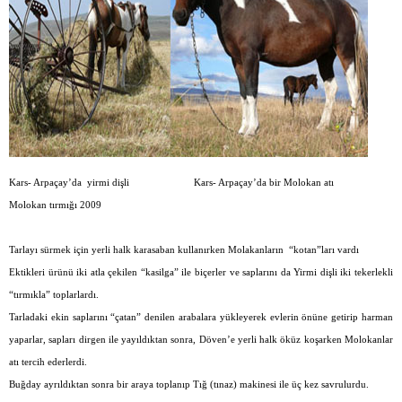
Kars- Arpaçay’da
yirmi dişli Kars- Arpaçay’da bir Molokan atı
Molokan tırmığı 2009
Tarlayı sürmek için yerli halk karasaban kullanırken Molakanların
“kotan”ları vardı
Ektikleri ürünü iki atla çekilen “kasilga” ile biçerler ve saplarını da Yirmi dişli iki tekerlekli
“tırmıkla” toplarlardı.
Tarladaki ekin saplarını “çatan” denilen arabalara yükleyerek evlerin önüne getirip harman
yaparlar, sapları dirgen ile yayıldıktan sonra, Döven’e yerli halk öküz koşarken Molokanlar
atı tercih ederlerdi.
Buğday ayrıldıktan sonra bir araya toplanıp Tığ (tınaz) makinesi ile üç kez savrulurdu.