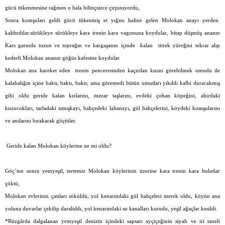
gücü tükenmesine rağmen o hala bilinçsizce çırpınıyordu,
Sonra komşuları geldi gücü tükenmiş et yığını haline gelen Molokan anayı yerden
kaldırdılar.sürükleye sürükleye kara trenin kara vagonuna koydular, bitap düşmüş ananın
Kars garında tozun ve toprağın ve kargaşanın içinde
kalan
titrek yüreğini tekrar alıp
kederli Molokan ananın göğüs kafesine koydular.
Molokan ana hareket eden
trenin penceresinden kaçırılan kızını görebilmek umudu ile
kalabalığın içine baktı, baktı, baktı; ama göremedi bütün umutları yıkıldı kalbi duracakmış
gibi oldu geride kalan kızlarını, mezar taşlarını, evdeki çoban köpeğini, ahırdaki
kuzucukları, tarladaki sımışkayı, bahçedeki lahanayı, gül bahçelerini, köydeki komşularını
ve anılarını bırakarak göçtüler.
Geride kalan Molokan köylerine ne mi oldu?
Göç’ten sonra yemyeşil, tertemiz Molokan köylerinin üzerine kara trenin kara bulutlar
çöktü,
Molokan evlerinin çatıları söküldü, yol kenarındaki gül bahçeleri merek oldu, köyün ana
yoluna duvarlar çekilip daraltıldı, yol kenarındaki su kanalları kurudu, yeşil ağaçlar kesildi.
*Rüzgârda dalgalanan yemyeşil denizin içindeki sapsarı ayçiçeğinin siyah ve iri taneli