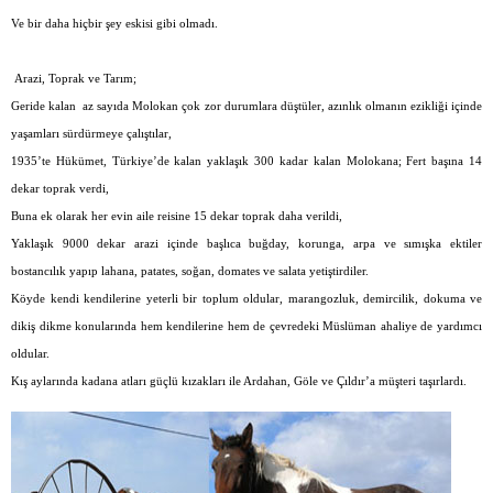
Ve bir daha hiçbir şey eskisi gibi olmadı.
Arazi, Toprak ve Tarım;
Geride kalan
az sayıda Molokan çok zor durumlara düştüler, azınlık olmanın ezikliği içinde
yaşamları sürdürmeye çalıştılar,
1935’te Hükümet, Türkiye’de kalan yaklaşık 300 kadar kalan Molokana;
Fert başına 14
dekar toprak verdi,
Buna ek olarak her evin aile reisine 15 dekar toprak daha verildi,
Yaklaşık 9000 dekar arazi içinde başlıca buğday, korunga, arpa ve sımışka ektiler
bostancılık yapıp lahana, patates, soğan, domates ve salata yetiştirdiler.
Köyde kendi kendilerine yeterli bir toplum oldular, marangozluk, demircilik, dokuma ve
dikiş dikme konularında hem kendilerine hem de çevredeki Müslüman ahaliye de yardımcı
oldular.
Kış aylarında kadana atları güçlü kızakları ile Ardahan, Göle ve Çıldır’a müşteri taşırlardı.