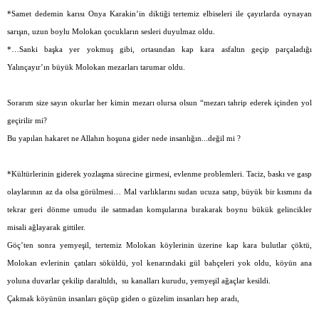
*Samet dedemin karısı Onya Karakin’in diktiği tertemiz elbiseleri ile çayırlarda oynayan
sarışın, uzun boylu Molokan çocukların sesleri duyulmaz oldu.
*…Sanki başka yer yokmuş gibi, ortasından kap kara asfaltın geçip parçaladığı
Yalınçayır’ın büyük Molokan mezarları tarumar oldu.
Sorarım size sayın okurlar her kimin mezarı olursa olsun “mezarı tahrip ederek içinden yol
geçirilir mi?
Bu yapılan hakaret ne Allahın hoşuna gider nede insanlığın...değil mi ?
*Kültürlerinin giderek yozlaşma sürecine girmesi, evlenme problemleri. Taciz, baskı ve gasp
olaylarının az da olsa görülmesi… Mal varlıklarını sudan ucuza satıp, büyük bir kısmını da
tekrar geri dönme umudu ile satmadan komşularına bırakarak boynu bükük gelincikler
misali ağlayarak gittiler.
Göç’ten sonra yemyeşil, tertemiz Molokan köylerinin üzerine kap kara bulutlar çöktü,
Molokan evlerinin çatıları söküldü, yol kenarındaki gül bahçeleri yok oldu, köyün ana
yoluna duvarlar çekilip daraltıldı,
su kanalları kurudu, yemyeşil ağaçlar kesildi.
Çakmak köyünün insanları göçüp giden o güzelim insanları hep aradı,