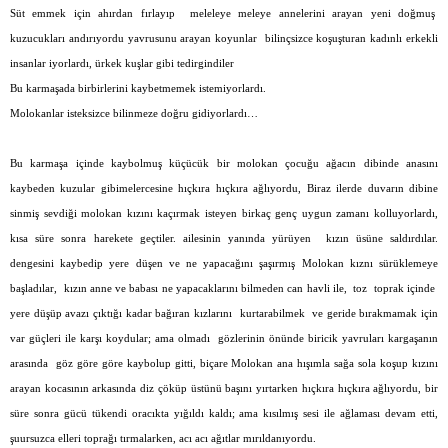
Süt emmek için ahırdan fırlayıp
meleleye meleye annelerini arayan yeni doğmuş
kuzucukları andırıyordu yavrusunu arayan koyunlar
bilinçsizce koşuşturan kadınlı erkekli
insanlar iyorlardı, ürkek kuşlar gibi tedirgindiler
Bu karmaşada birbirlerini kaybetmemek istemiyorlardı.
Molokanlar isteksizce bilinmeze doğru gidiyorlardı…
Bu karmaşa içinde kaybolmuş küçücük bir molokan çocuğu ağacın dibinde anasını
kaybeden kuzular gibimelercesine hıçkıra hıçkıra ağlıyordu, Biraz ilerde duvarın dibine
sinmiş sevdiği molokan kızını kaçırmak isteyen birkaç genç uygun zamanı kolluyorlardı,
kısa süre sonra harekete geçtiler. ailesinin yanında yürüyen
kızın üsüne saldırdılar.
dengesini kaybedip yere düşen ve ne yapacağını şaşırmış Molokan kıznı sürüklemeye
başladılar,
kızın anne ve babası ne yapacaklarını bilmeden can havli ile,
toz
toprak içinde
yere düşüp avazı çıktığı kadar bağıran kızlarını
kurtarabilmek
ve geride bırakmamak için
var güçleri ile karşı koydular; ama olmadı
gözlerinin önünde biricik yavruları kargaşanın
arasında
göz göre göre kaybolup gitti, biçare Molokan ana hışımla sağa sola koşup kızını
arayan kocasının arkasında diz çöküp üstünü başını yırtarken hıçkıra hıçkıra ağlıyordu, bir
süre sonra gücü tükendi oracıkta yığıldı kaldı; ama kısılmış sesi ile ağlaması devam etti,
şuursuzca elleri toprağı tırmalarken, acı acı ağıtlar mırıldanıyordu.