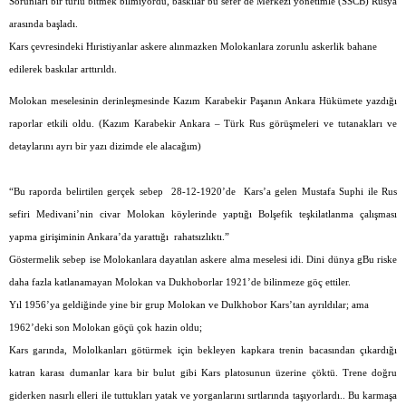
Sorunları bir türlü bitmek bilmiyordu, baskılar bu sefer de Merkezi yönetimle (SSCB) Rusya
arasında başladı.
Kars çevresindeki Hıristiyanlar askere alınmazken Molokanlara zorunlu askerlik bahane
edilerek baskılar arttırıldı.
Molokan meselesinin derinleşmesinde Kazım Karabekir Paşanın Ankara Hükümete yazdığı
raporlar etkili oldu. (Kazım Karabekir Ankara – Türk Rus görüşmeleri ve tutanakları ve
detaylarını ayrı bir yazı dizimde ele alacağım)
“Bu raporda belirtilen gerçek sebep
28-12-1920’de
Kars’a gelen Mustafa Suphi ile Rus
sefiri Medivani’nin civar Molokan köylerinde yaptığı Bolşefik teşkilatlanma çalışması
yapma girişiminin Ankara’da yarattığı
rahatsızlıktı.”
Göstermelik sebep ise Molokanlara dayatılan askere alma meselesi idi. Dini dünya gBu riske
daha fazla katlanamayan Molokan va Dukhoborlar 1921’de bilinmeze göç ettiler.
Yıl 1956’ya geldiğinde yine bir grup Molokan ve Dulkhobor Kars’tan ayrıldılar; ama
1962’deki son Molokan göçü çok hazin oldu;
Kars garında, Mololkanları götürmek için bekleyen kapkara trenin bacasından çıkardığı
katran karası dumanlar kara bir bulut gibi Kars platosunun üzerine çöktü. Trene doğru
giderken nasırlı elleri ile tuttukları yatak ve yorganlarını sırtlarında taşıyorlardı.. Bu karmaşa