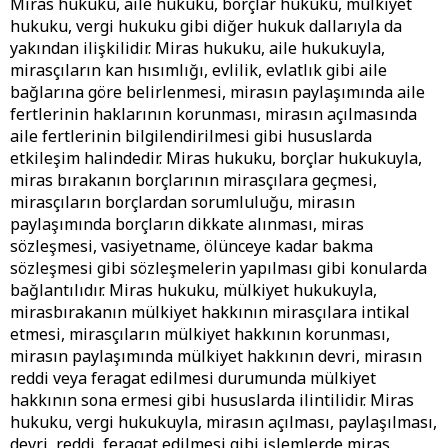
Miras hukuku, aile hukuku, borçlar hukuku, mülkiyet
hukuku, vergi hukuku gibi diğer hukuk dallarıyla da
yakından ilişkilidir. Miras hukuku, aile hukukuyla,
mirasçıların kan hısımlığı, evlilik, evlatlık gibi aile
bağlarına göre belirlenmesi, mirasın paylaşımında aile
fertlerinin haklarının korunması, mirasın açılmasında
aile fertlerinin bilgilendirilmesi gibi hususlarda
etkileşim halindedir. Miras hukuku, borçlar hukukuyla,
miras bırakanın borçlarının mirasçılara geçmesi,
mirasçıların borçlardan sorumluluğu, mirasın
paylaşımında borçların dikkate alınması, miras
sözleşmesi, vasiyetname, ölünceye kadar bakma
sözleşmesi gibi sözleşmelerin yapılması gibi konularda
bağlantılıdır. Miras hukuku, mülkiyet hukukuyla,
mirasbırakanın mülkiyet hakkının mirasçılara intikal
etmesi, mirasçıların mülkiyet hakkının korunması,
mirasın paylaşımında mülkiyet hakkının devri, mirasın
reddi veya feragat edilmesi durumunda mülkiyet
hakkının sona ermesi gibi hususlarda ilintilidir. Miras
hukuku, vergi hukukuyla, mirasın açılması, paylaşılması,
devri, reddi, feragat edilmesi gibi işlemlerde miras