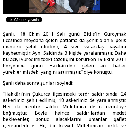
Şanlı, “18 Ekim 2011 Salı günü Bitlis'in Güroymak
ilçesinde meydana gelen patlama da Şehit olan 5 polis
memuru şehit olurken, 4 sivil vatandaş hayatını
kaybetmiştir. Aynı Saldırıda 3 kişide yaralanmıştır. Daha
bu acıyı yüreğimizdeki tazeliğini korurken 19 Ekim 2011
Perşembe günü Hakkâri’den gelen acı haber
yüreklerimizdeki yangını artırmıştır.” diye konuştu.
Şanlı daha sonra şunları söyledi:
“Hakkâri’nin Çukurca ilçesindeki terör saldırısında, 24
askerimiz şehit edilmiş, 18 askerimiz de yaralanmıştır.
Her iki menfur saldırı Milletimizi derin üzüntüye
boğmuştur. Böyle haince saldırılardan medet
bekleyenler, sonuç alacaklarını umanlar gaflet
içerisindedirler. Hiç bir kuvvet Milletimizin birlik ve