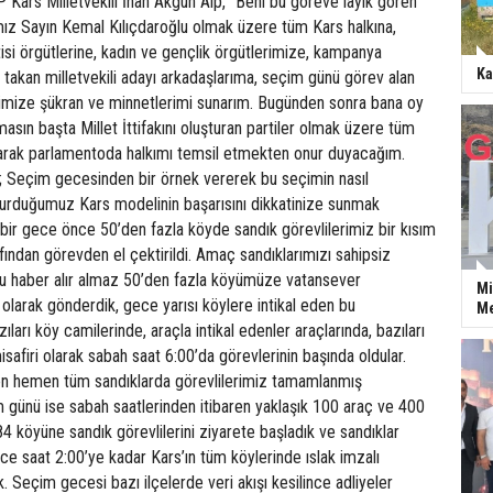
Kars Milletvekili İnan Akgün Alp, “Beni bu göreve layık gören
ız Sayın Kemal Kılıçdaroğlu olmak üzere tüm Kars halkına,
si örgütlerine, kadın ve gençlik örgütlerimize, kampanya
Ka
 takan milletvekili adayı arkadaşlarıma, seçim günü görev alan
rimize şükran ve minnetlerimi sunarım. Bugünden sonra bana oy
asın başta Millet İttifakını oluşturan partiler olmak üzere tüm
 olarak parlamentoda halkımı temsil etmekten onur duyacağım.
m; Seçim gecesinden bir örnek vererek bu seçimin nasıl
şturduğumuz Kars modelinin başarısını dikkatinize sunmak
bir gece önce 50’den fazla köyde sandık görevlilerimiz bir kısım
rafından görevden el çektirildi. Amaç sandıklarımızı sahipsiz
u haber alır almaz 50’den fazla köyümüze vatansever
Mi
 olarak gönderdik, gece yarısı köylere intikal eden bu
Me
ları köy camilerinde, araçla intikal edenler araçlarında, bazıları
isafiri olarak sabah saat 6:00’da görevlerinin başında oldular.
en hemen tüm sandıklarda görevlilerimiz tamamlanmış
 günü ise sabah saatlerinden itibaren yaklaşık 100 araç ve 400
84 köyüne sandık görevlilerini ziyarete başladık ve sandıklar
e saat 2:00’ye kadar Kars’ın tüm köylerinde ıslak imzalı
k. Seçim gecesi bazı ilçelerde veri akışı kesilince adliyeler