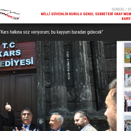
GÜNCEL / 20:18
GÜNCEL / 20
ETIMLERI SÜRÜYOR
MILLÎ GÜVENLIK KURULU GENEL SEKRETERI OKAY MEM
KARS
p: “Kars halkına söz veriyorum; bu kayyum buradan gidecek”