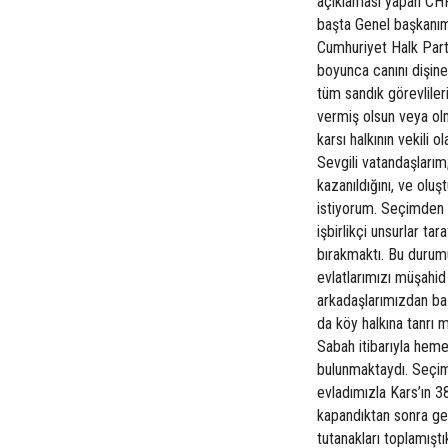
açıklaması yapan CHP 
başta Genel başkanım
Cumhuriyet Halk Parti
boyunca canını dişine
tüm sandık görevlile
vermiş olsun veya olm
karsı halkının vekili
Sevgili vatandaşları
kazanıldığını, ve olu
istiyorum. Seçimden 
işbirlikçi unsurlar ta
bırakmaktı. Bu durum
evlatlarımızı müşahid
arkadaşlarımızdan bazı
da köy halkına tanrı m
Sabah itibarıyla hem
bulunmaktaydı. Seçim
evladımızla Kars’ın 3
kapandıktan sonra gec
tutanakları toplamıştı