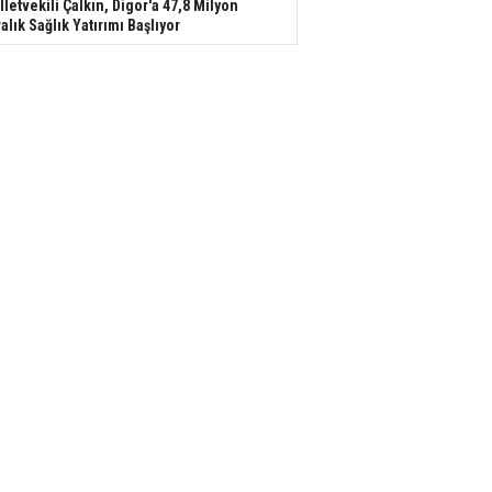
lletvekili Çalkın, Digor'a 47,8 Milyon
ralık Sağlık Yatırımı Başlıyor