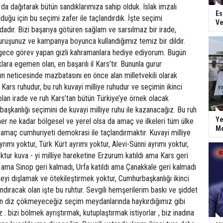
da dağıtarak bütün sandıklarımıza sahip olduk. Islak imzalı
Es
duğu için bu seçimi zafer ile taçlandırdık. İşte seçimi
Ve
dadır. Bizi başarıya götüren sağlam ve sarsılmaz bir irade,
duruşunuz ve kampanya boyunca kullandığımız temiz bir dildir.
gece görev yapan gizli kahramanlara hediye ediyorum. Bugün
ara egemen olan, en başarılı il Kars’tır. Bununla gurur
n neticesinde mazbatasını en önce alan milletvekili olarak
 Kars ruhudur, bu ruh kuvayi milliye ruhudur ve seçimin ikinci
lan irade ve ruh Kars’tan bütün Türkiye’ye örnek olacak
aşkanlığı seçimini de kuvayi milliye ruhu ile kazanacağız. Bu ruh
Ye
 her ne kadar bölgesel ve yerel olsa da amaç ve ilkeleri tüm ülke
Me
u amaç cumhuriyeti demokrasi ile taçlandırmaktır. Kuvayi milliye
rımı yoktur, Türk Kürt ayrımı yoktur, Alevi-Sünni ayrımı yoktur,
oktur kuva - yi milliye hareketine Erzurum katıldı ama Kars geri
 ama Sinop geri kalmadı, Urfa katıldı ama Çanakkale geri kalmadı
seyi dışlamak ve ötekileştirmek yoktur, Cumhurbaşkanlığı ikinci
dıracak olan işte bu ruhtur. Sevgili hemşerilerim baskı ve şiddet
in diz çökmeyeceğiz seçim meydanlarında haykırdığımız gibi
. bizi bölmek ayrıştırmak, kutuplaştırmak istiyorlar , biz inadına