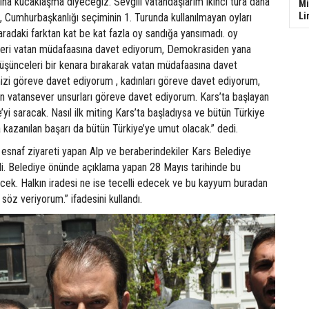
dına kucaklaşma diyeceğiz. Sevgili vatandaşlarım ikinci tura daha
Mi
Li
z , Cumhurbaşkanlığı seçiminin 1. Turunda kullanılmayan oyları
aradaki farktan kat be kat fazla oy sandığa yansımadı. oy
eri vatan müdafaasına davet ediyorum, Demokrasiden yana
düşünceleri bir kenara bırakarak vatan müdafaasına davet
izi göreve davet ediyorum , kadınları göreve davet ediyorum,
ün vatansever unsurları göreve davet ediyorum. Kars’ta başlayan
’yi saracak. Nasıl ilk miting Kars’ta başladıysa ve bütün Türkiye
 kazanılan başarı da bütün Türkiye’ye umut olacak.” dedi.
 esnaf ziyareti yapan Alp ve beraberindekiler Kars Belediye
di. Belediye önünde açıklama yapan 28 Mayıs tarihinde bu
ek. Halkın iradesi ne ise tecelli edecek ve bu kayyum buradan
söz veriyorum.” ifadesini kullandı.