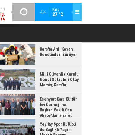
:17
GÜNCEL / 20:16
Kars
27 °C
IŞ,
ESENYURT KARS KÜLTÜR EVI DERNEĞI'NE BAŞKAN VEKILI CAN
YEŞILAY 
'TA
AKSOY'DAN ZIYARET
Kars'ta Arılı Kovan
Denetimleri Sürüyor
Millî Güvenlik Kurulu
Genel Sekreteri Okay
Memiş, Kars'ta
Esenyurt Kars Kültür
Evi Derneği'ne
Başkan Vekili Can
Aksoy'dan ziyaret
Yeşilay Spor Kulübü
ile Sağlıklı Yaşam