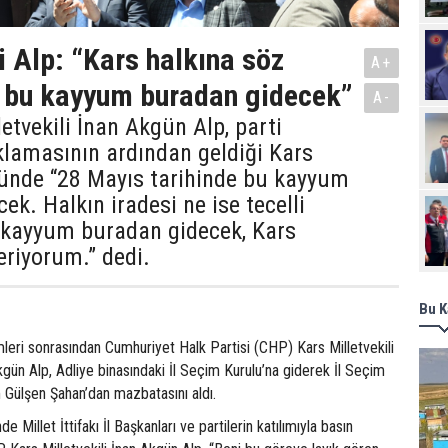
i Alp: “Kars halkına söz
A+
 bu kayyum buradan gidecek”
A-
etvekili İnan Akgün Alp, parti
klamasının ardından geldiği Kars
nünde “28 Mayıs tarihinde bu kayyum
ek. Halkın iradesi ne ise tecelli
 kayyum buradan gidecek, Kars
eriyorum.” dedi.
Bu K
leri sonrasından Cumhuriyet Halk Partisi (CHP) Kars Milletvekili
kgün Alp, Adliye binasındaki İl Seçim Kurulu’na giderek İl Seçim
 Gülşen Şahan’dan mazbatasını aldı.
 Millet İttifakı İl Başkanları ve partilerin katılımıyla basın