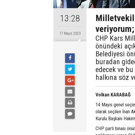
Milletvekil
13:28
veriyorum;
17 Mayıs 2023
CHP Kars Mill
önündeki açı
Belediyesi ö
buradan gidec
edecek ve bu
halkına söz v
Volkan KARABAĞ
14 Mayıs genel seçim
olarak seçilen İnan A
Kurulu Başkanı Hakim
CHP parti binası önünde