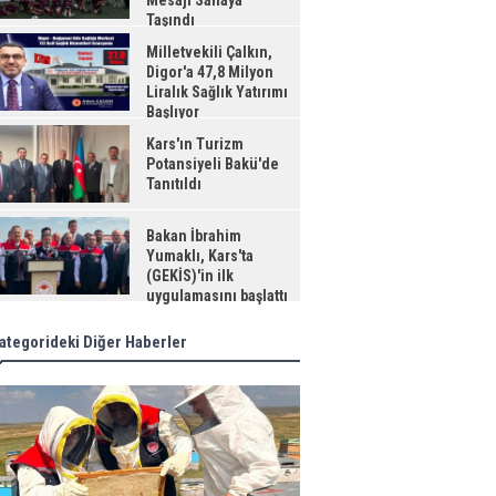
Mesajı Sahaya
Taşındı
Milletvekili Çalkın,
Digor'a 47,8 Milyon
Liralık Sağlık Yatırımı
Başlıyor
Kars'ın Turizm
Potansiyeli Bakü'de
Tanıtıldı
Bakan İbrahim
Yumaklı, Kars'ta
(GEKİS)'in ilk
uygulamasını başlattı
ategorideki Diğer Haberler