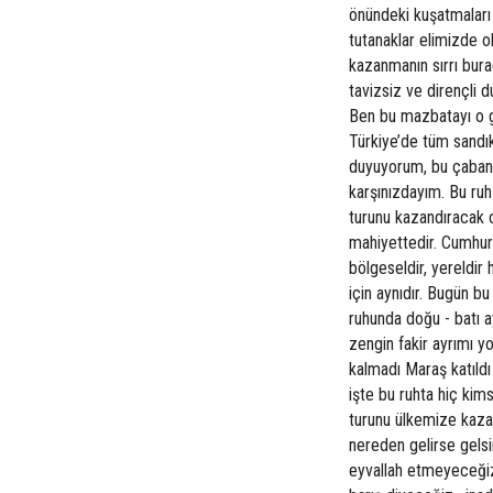
önündeki kuşatmaları 
tutanaklar elimizde ol
kazanmanın sırrı bura
tavizsiz ve dirençli 
Ben bu mazbatayı o 
Türkiye’de tüm sandıkl
duyuyorum, bu çabanı
karşınızdayım. Bu ruh
turunu kazandıracak o
mahiyettedir. Cumhurb
bölgeseldir, yereldir
için aynıdır. Bugün b
ruhunda doğu - batı ay
zengin fakir ayrımı y
kalmadı Maraş katıldı
işte bu ruhta hiç kim
turunu ülkemize kazan
nereden gelirse gels
eyvallah etmeyeceğiz 