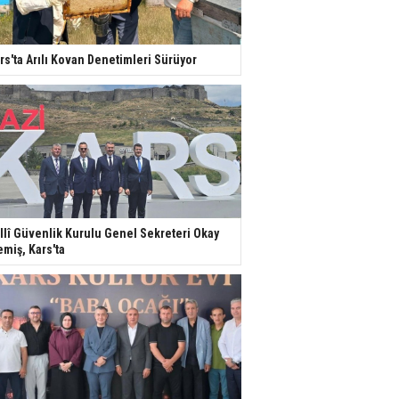
rs'ta Arılı Kovan Denetimleri Sürüyor
llî Güvenlik Kurulu Genel Sekreteri Okay
miş, Kars'ta