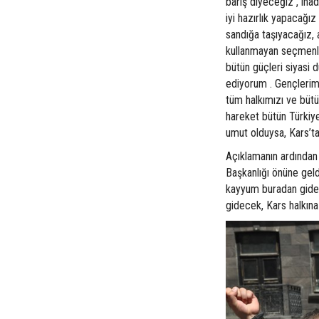
barış diyeceğiz , ina
iyi hazırlık yapacağı
sandığa taşıyacağız, 
kullanmayan seçmenl
bütün güçleri siyasi 
ediyorum . Gençlerim
tüm halkımızı ve büt
hareket bütün Türkiye
umut olduysa, Kars’ta
Açıklamanın ardından
Başkanlığı önüne gel
kayyum buradan gidec
gidecek, Kars halkına 