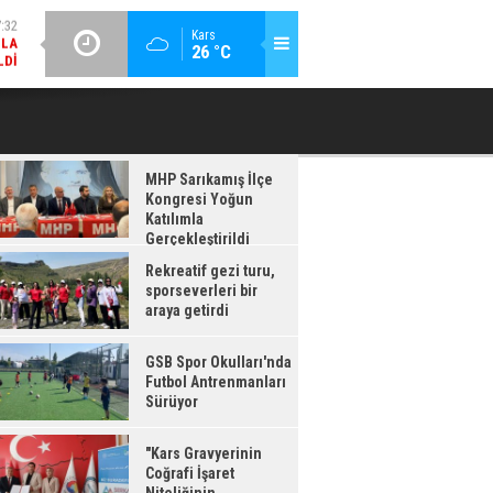
LDI
GÜNCEL / 17:08
:08
Kars
26 °C
GSB SPOR OKULLARI'NDA FUTBOL ANTRENMANLARI SÜRÜYOR
RDI
MHP Sarıkamış İlçe
Kongresi Yoğun
Katılımla
Gerçekleştirildi
Rekreatif gezi turu,
sporseverleri bir
araya getirdi
GSB Spor Okulları'nda
Futbol Antrenmanları
Sürüyor
"Kars Gravyerinin
Coğrafi İşaret