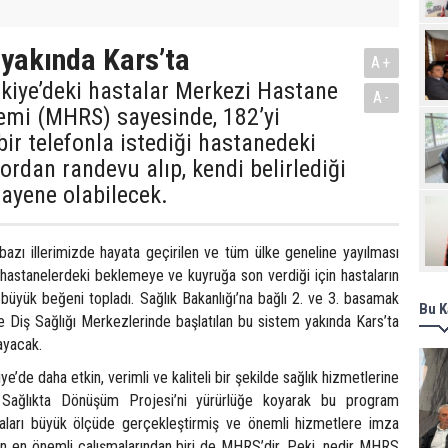
Pro
yakında Kars’ta
A+
kiye’deki hastalar Merkezi Hastane
A-
emi (MHRS) sayesinde, 182’yi
bir telefonla istediği hastanedeki
ordan randevu alıp, kendi belirlediği
ayene olabilecek.
n bazı illerimizde hayata geçirilen ve tüm ülke geneline yayılması
 hastanelerdeki beklemeye ve kuyruğa son verdiği için hastaların
büyük beğeni topladı. Sağlık Bakanlığı’na bağlı 2. ve 3. basamak
Bu K
e Diş Sağlığı Merkezlerinde başlatılan bu sistem yakında Kars’ta
ayacak.
iye’de daha etkin, verimli ve kaliteli bir şekilde sağlık hizmetlerine
a Sağlıkta Dönüşüm Projesi’ni yürürlüğe koyarak bu program
aları büyük ölçüde gerçekleştirmiş ve önemli hizmetlere imza
ın en önemli çalışmalarından biri de MHRS’dir. Peki, nedir MHRS