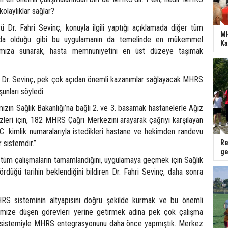
kolaylıklar sağlar?
ü Dr. Fahri Sevinç, konuyla ilgili yaptığı açıklamada diğer tüm
MH
ında olduğu gibi bu uygulamanın da temelinde en mükemmel
Ka
rımıza sunarak, hasta memnuniyetini en üst düzeye taşımak
ü Dr. Sevinç, pek çok açıdan önemli kazanımlar sağlayacak MHRS
unları söyledi:
zın Sağlık Bakanlığı’na bağlı 2. ve 3. basamak hastanelerle Ağız
zleri için, 182 MHRS Çağrı Merkezini arayarak çağrıyı karşılayan
.C. kimlik numaralarıyla istedikleri hastane ve hekimden randevu
r sistemdir.”
Re
ge
 tüm çalışmaların tamamlandığını, uygulamaya geçmek için Sağlık
ördüğü tarihin beklendiğini bildiren Dr. Fahri Sevinç, daha sonra
RS sisteminin altyapısını doğru şekilde kurmak ve bu önemli
imize düşen görevleri yerine getirmek adına pek çok çalışma
gi sistemiyle MHRS entegrasyonunu daha önce yapmıştık. Merkez