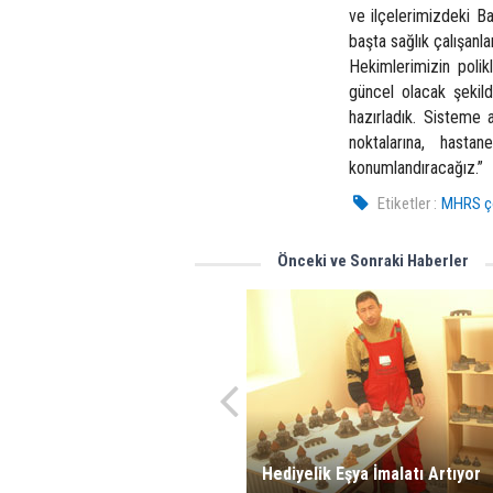
ve ilçelerimizdeki B
başta sağlık çalışanl
Hekimlerimizin polikl
güncel olacak şekilde
hazırladık. Sisteme 
noktalarına, hastan
konumlandıracağız.”
Etiketler :
MHRS ço
Önceki ve Sonraki Haberler
Hediyelik Eşya İmalatı Artıyor