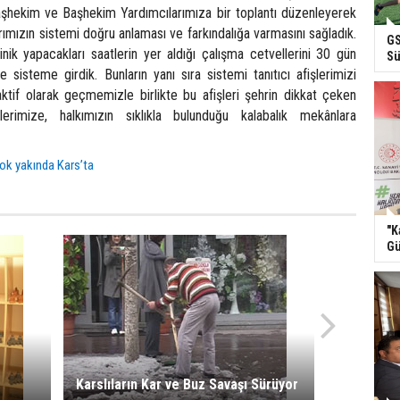
aşhekim ve Başhekim Yardımcılarımıza bir toplantı düzenleyerek
arımızın sistemi doğru anlaması ve farkındalığa varmasını sağladık.
GS
inik yapacakları saatlerin yer aldığı çalışma cetvellerini 30 gün
Sü
 sisteme girdik. Bunların yanı sıra sistemi tanıtıcı afişlerimizi
aktif olarak geçmemizle birlikte bu afişleri şehrin dikkat çeken
elerimize, halkımızın sıklıkla bulunduğu kalabalık mekânlara
k yakında Kars’ta
"K
Gü
Karslıların Kar ve Buz Savaşı Sürüyor