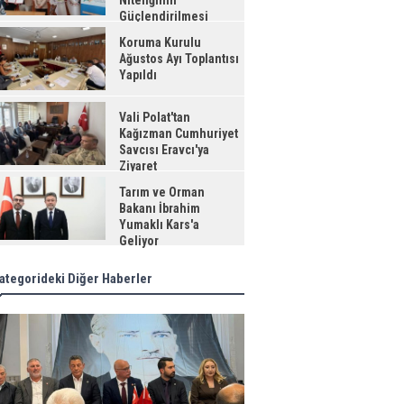
Niteliğinin
Güçlendirilmesi
jesi"
Koruma Kurulu
Ağustos Ayı Toplantısı
Yapıldı
Vali Polat'tan
Kağızman Cumhuriyet
Savcısı Eravcı'ya
Ziyaret
Tarım ve Orman
Bakanı İbrahim
Yumaklı Kars'a
Geliyor
ategorideki Diğer Haberler