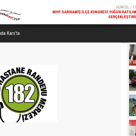
GERÇEKLEŞTIRI
GÜNCEL / 17
REKREATIF GEZI TURU, SPORSEVERLERI BIR ARAYA GETI
da Kars’ta