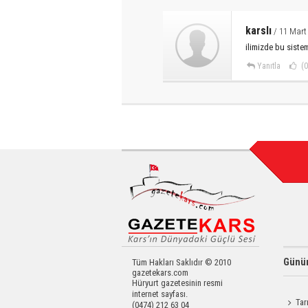
karslı
/ 11 Mart
ilimizde bu siste
Yanıtla
(0
Günün
Tüm Hakları Saklıdır © 2010
gazetekars.com
Hüryurt gazetesinin resmi
internet sayfası.
Tar
(0474) 212 63 04