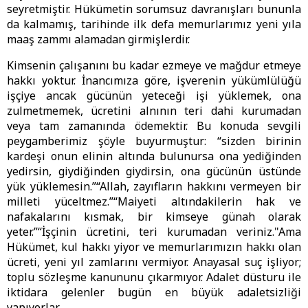
seyretmiştir. Hükümetin sorumsuz davranışları bununla
da kalmamış, tarihinde ilk defa memurlarımız yeni yıla
maaş zammı alamadan girmişlerdir.
Kimsenin çalışanını bu kadar ezmeye ve mağdur etmeye
hakkı yoktur. İnancımıza göre, işverenin yükümlülüğü
işçiye ancak gücünün yeteceği işi yüklemek, ona
zulmetmemek, ücretini alnının teri dahi kurumadan
veya tam zamanında ödemektir. Bu konuda sevgili
peygamberimiz şöyle buyurmuştur: “sizden birinin
kardeşi onun elinin altında bulunursa ona yediğinden
yedirsin, giydiğinden giydirsin, ona gücünün üstünde
yük yüklemesin.”“Allah, zayıfların hakkını vermeyen bir
milleti yüceltmez.”“Maiyeti altındakilerin hak ve
nafakalarını kısmak, bir kimseye günah olarak
yeter.”“İşçinin ücretini, teri kurumadan veriniz."Ama
Hükümet, kul hakkı yiyor ve memurlarımızın hakkı olan
ücreti, yeni yıl zamlarını vermiyor. Anayasal suç işliyor;
toplu sözleşme kanununu çıkarmıyor. Adalet düsturu ile
iktidara gelenler bugün en büyük adaletsizliği
yapıyorlar.