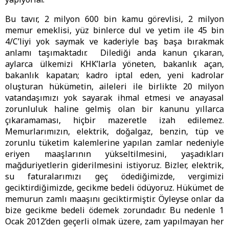
Bu tavır, 2 milyon 600 bin kamu görevlisi, 2 milyon
memur emeklisi, yüz binlerce dul ve yetim ile 45 bin
4/C’liyi yok saymak ve kaderiyle baş başa bırakmak
anlamı taşımaktadır. Dilediği anda kanun çıkaran,
aylarca ülkemizi KHK’larla yöneten, bakanlık açan,
bakanlık kapatan; kadro iptal eden, yeni kadrolar
oluşturan hükümetin, aileleri ile birlikte 20 milyon
vatandaşımızı yok sayarak ihmal etmesi ve anayasal
zorunluluk haline gelmiş olan bir kanunu yıllarca
çıkaramaması, hiçbir mazeretle izah edilemez.
Memurlarımızın, elektrik, doğalgaz, benzin, tüp ve
zorunlu tüketim kalemlerine yapılan zamlar nedeniyle
eriyen maaşlarının yükseltilmesini, yaşadıkları
mağduriyetlerin giderilmesini istiyoruz. Bizler, elektrik,
su faturalarımızı geç ödediğimizde, vergimizi
geciktirdiğimizde, gecikme bedeli ödüyoruz. Hükümet de
memurun zamlı maaşını geciktirmiştir. Öyleyse onlar da
bize gecikme bedeli ödemek zorundadır. Bu nedenle 1
Ocak 2012’den geçerli olmak üzere, zam yapılmayan her